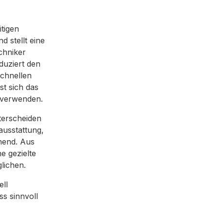
itigen
d stellt eine
chniker
duziert den
schnellen
st sich das
 verwenden.
terscheiden
ausstattung,
chend. Aus
e gezielte
lichen.
ell
ss sinnvoll