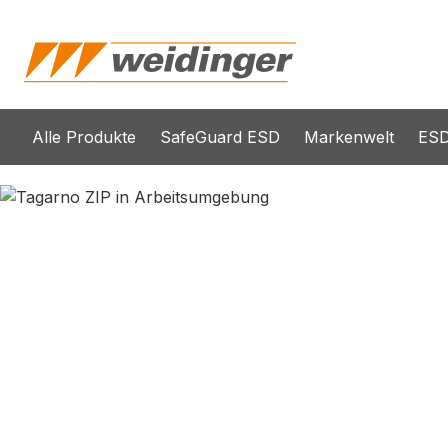
springen
Zur Hauptnavigation springen
Alle Produkte
SafeGuard ESD
Markenwelt
ESD