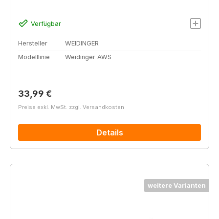
Verfügbar
Hersteller
WEIDINGER
Modelllinie
Weidinger AWS
Regulärer Preis:
33,99 €
Preise exkl. MwSt. zzgl. Versandkosten
Details
weitere Varianten