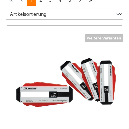
1
2
3
4
5
weitere Varianten