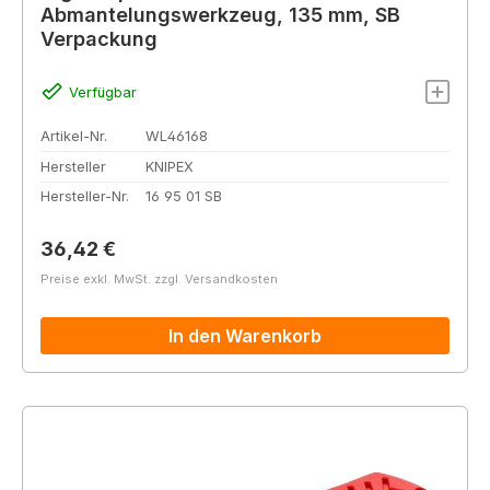
Abmantelungswerkzeug, 135 mm, SB
Verpackung
Verfügbar
Artikel-Nr.
WL46168
Hersteller
KNIPEX
Hersteller-Nr.
16 95 01 SB
Regulärer Preis:
36,42 €
Preise exkl. MwSt. zzgl. Versandkosten
In den Warenkorb