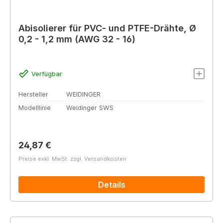
Abisolierer für PVC- und PTFE-Drähte, Ø
0,2 - 1,2 mm (AWG 32 - 16)
Verfügbar
Hersteller
WEIDINGER
Modelllinie
Weidinger SWS
Regulärer Preis:
24,87 €
Preise exkl. MwSt. zzgl. Versandkosten
Details