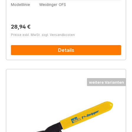
Modelllinie
Weidinger OFS
Regulärer Preis:
28,94 €
Preise exkl. MwSt. zzgl. Versandkosten
Details
weitere Varianten