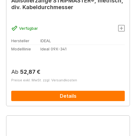
Abisolierzange STRIPMASTER®, metrisch,
div. Kabeldurchmesser
Verfügbar
Hersteller
IDEAL
Modelllinie
Ideal 09X-341
Regulärer Preis:
Ab
52,87 €
Preise exkl. MwSt. zzgl. Versandkosten
Details