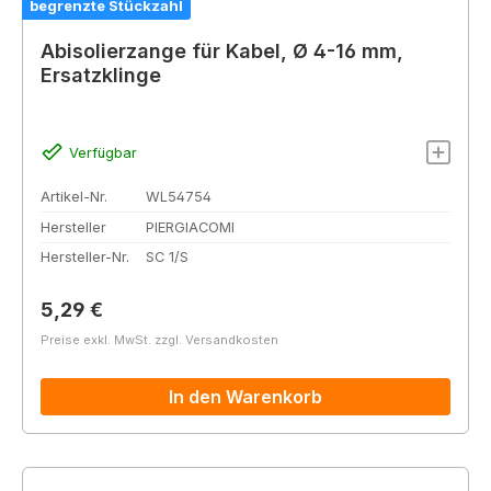
begrenzte Stückzahl
Abisolierzange für Kabel, Ø 4-16 mm,
Ersatzklinge
Verfügbar
Artikel-Nr.
WL54754
Hersteller
PIERGIACOMI
Hersteller-Nr.
SC 1/S
Regulärer Preis:
5,29 €
Preise exkl. MwSt. zzgl. Versandkosten
In den Warenkorb