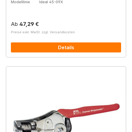
Modelllinie
Ideal 45-09X
Regulärer Preis:
Ab
47,29 €
Preise exkl. MwSt. zzgl. Versandkosten
Details