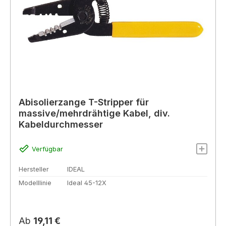
Abisolierzange T-Stripper für
massive/mehrdrähtige Kabel, div.
Kabeldurchmesser
Verfügbar
Hersteller
IDEAL
Modelllinie
Ideal 45-12X
Regulärer Preis:
Ab
19,11 €