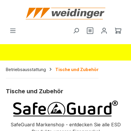
alt springen
Du hast 0 Produ
Ware
Betriebsausstattung
Tische und Zubehör
Tische und Zubehör
SafeGuard Markenshop - entdecken Sie alle ESD