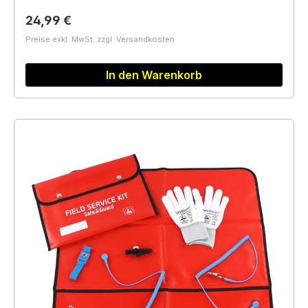
Regulärer Preis:
24,99 €
Preise exkl. MwSt. zzgl. Versandkosten
In den Warenkorb