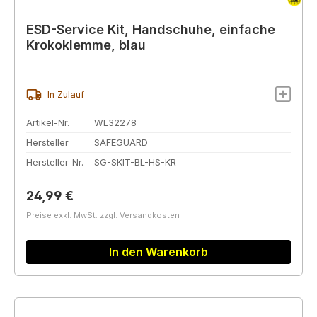
ESD-Service Kit, Handschuhe, einfache
Krokoklemme, blau
In Zulauf
Artikel-Nr.
WL32278
Hersteller
SAFEGUARD
Hersteller-Nr.
SG-SKIT-BL-HS-KR
Regulärer Preis:
24,99 €
Preise exkl. MwSt. zzgl. Versandkosten
In den Warenkorb