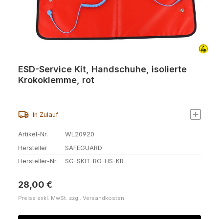
ESD-Service Kit, Handschuhe, isolierte
Krokoklemme, rot
In Zulauf
Artikel-Nr.
WL20920
Hersteller
SAFEGUARD
Hersteller-Nr.
SG-SKIT-RO-HS-KR
Regulärer Preis:
28,00 €
Preise exkl. MwSt. zzgl. Versandkosten