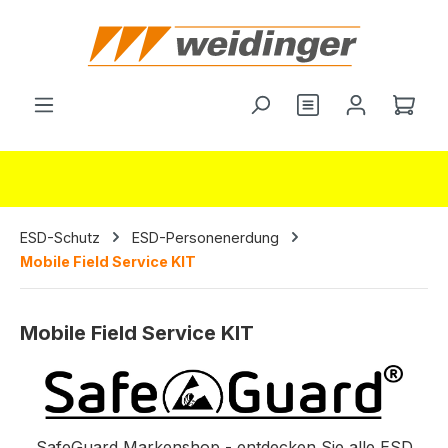
alt springen
Ware
ESD-Schutz
ESD-Personenerdung
Mobile Field Service KIT
Mobile Field Service KIT
SafeGuard Markenshop - entdecken Sie alle ESD