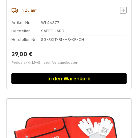
In Zulauf
Artikel-Nr.
WL44377
Hersteller
SAFEGUARD
Hersteller-Nr.
SG-SKIT-BL-HS-KR-CH
Regulärer Preis:
29,00 €
Preise exkl. MwSt. zzgl. Versandkosten
In den Warenkorb