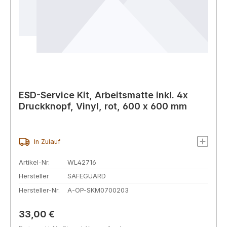
ESD-Service Kit, Arbeitsmatte inkl. 4x
Druckknopf, Vinyl, rot, 600 x 600 mm
In Zulauf
Artikel-Nr.
WL42716
Hersteller
SAFEGUARD
Hersteller-Nr.
A-OP-SKM0700203
Regulärer Preis:
33,00 €