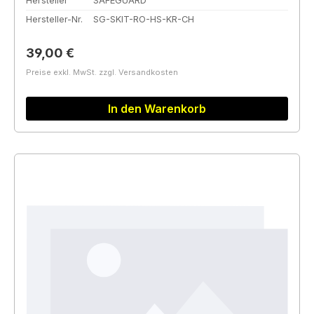
Hersteller
SAFEGUARD
Hersteller-Nr.
SG-SKIT-RO-HS-KR-CH
Regulärer Preis:
39,00 €
Preise exkl. MwSt. zzgl. Versandkosten
In den Warenkorb