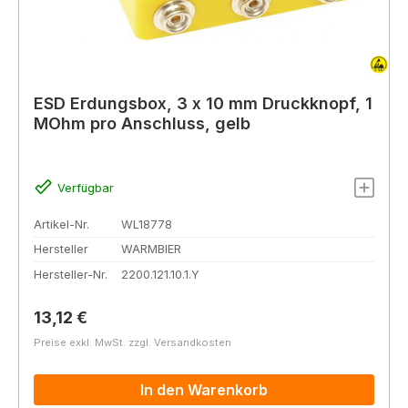
ESD Erdungsbox, 3 x 10 mm Druckknopf, 1
MOhm pro Anschluss, gelb
Verfügbar
Artikel-Nr.
WL18778
Hersteller
WARMBIER
Hersteller-Nr.
2200.121.10.1.Y
Regulärer Preis:
13,12 €
Preise exkl. MwSt. zzgl. Versandkosten
In den Warenkorb