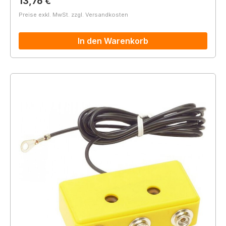
Regulärer Preis:
13,76 €
Preise exkl. MwSt. zzgl. Versandkosten
In den Warenkorb