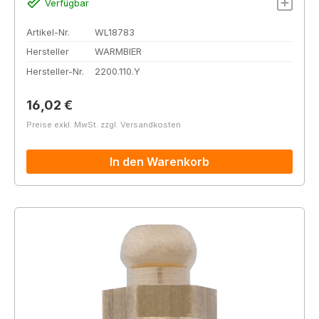
Verfügbar
Artikel-Nr.
WL18783
Hersteller
WARMBIER
Hersteller-Nr.
2200.110.Y
Regulärer Preis:
16,02 €
Preise exkl. MwSt. zzgl. Versandkosten
In den Warenkorb