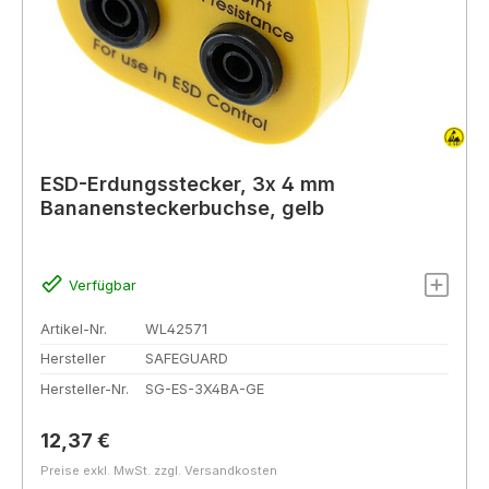
ESD-Erdungsstecker, 3x 4 mm
Bananensteckerbuchse, gelb
Verfügbar
Artikel-Nr.
WL42571
Hersteller
SAFEGUARD
Hersteller-Nr.
SG-ES-3X4BA-GE
Regulärer Preis:
12,37 €
Preise exkl. MwSt. zzgl. Versandkosten