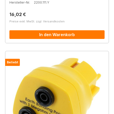
Hersteller-Nr.
2200.111.Y
Regulärer Preis:
16,02 €
Preise exkl. MwSt. zzgl. Versandkosten
In den Warenkorb
Beliebt