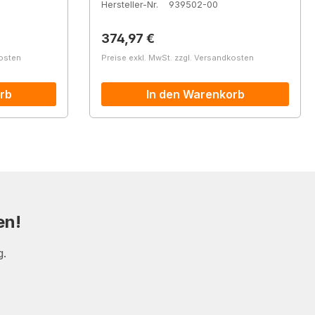
Hersteller-Nr.
939502-00
Regulärer Preis:
374,97 €
kosten
Preise exkl. MwSt. zzgl. Versandkosten
rb
In den Warenkorb
en!
g.