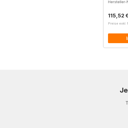
Hersteller-N
Reguläre
115,52 
Preise exkl.
Je
T