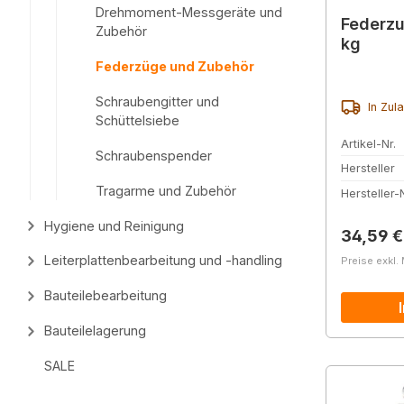
Drehmoment-Messgeräte und
Federzu
Zubehör
kg
Federzüge und Zubehör
Schraubengitter und
In Zul
Schüttelsiebe
Artikel-Nr.
Schraubenspender
Hersteller
Tragarme und Zubehör
Hersteller-N
Hygiene und Reinigung
Reguläre
34,59 €
Leiterplattenbearbeitung und -handling
Preise exkl.
Bauteilebearbeitung
Bauteilelagerung
SALE