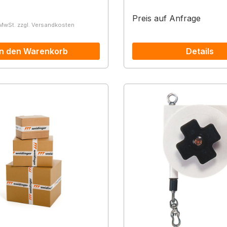
r Preis:
Preis auf Anfrage
 MwSt. zzgl. Versandkosten
In den Warenkorb
Details