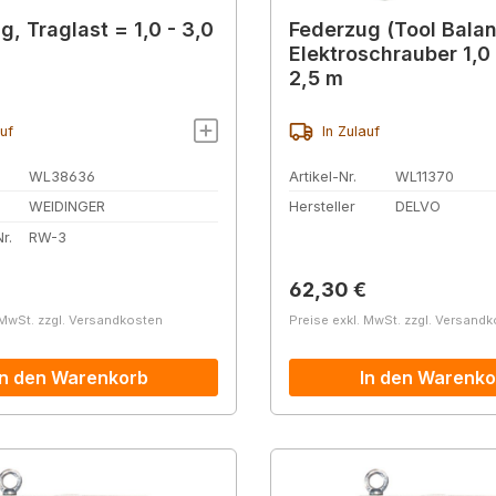
g, Traglast = 1,0 - 3,0
Federzug (Tool Balan
Elektroschrauber 1,0 
2,5 m
auf
In Zulauf
WL38636
Artikel-Nr.
WL11370
WEIDINGER
Hersteller
DELVO
r.
RW-3
r Preis:
Regulärer Preis:
62,30 €
 MwSt. zzgl. Versandkosten
Preise exkl. MwSt. zzgl. Versand
In den Warenkorb
In den Warenko