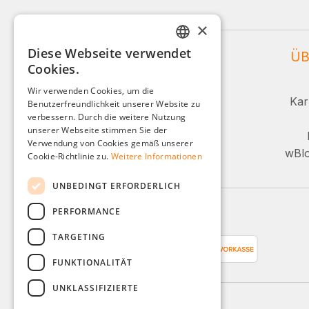
×
Diese Webseite verwendet
WEIDINGER SERVICE
ÜB
GERMAN
Cookies.
ENGLISH
Service und Beratung:
Wir verwenden Cookies, um die
Kar
Benutzerfreundlichkeit unserer Website zu
FRENCH
+49 (0)8142 / 4289 - 300
verbessern. Durch die weitere Nutzung
ITALIAN
unserer Webseite stimmen Sie der
Mo-Fr, 08:00 - 16:00 Uhr
Verwendung von Cookies gemäß unserer
DUTCH
wBlo
Cookie-Richtlinie zu.
Weitere Informationen
Oder über unser Kontaktformular.
POLISH
UNBEDINGT ERFORDERLICH
PERFORMANCE
Zahlungsarten
TARGETING
FUNKTIONALITÄT
UNKLASSIFIZIERTE