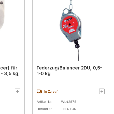
cer) für
Federzug/Balancer 2DU, 0,5-
- 3,5 kg,
1-0 kg
In Zulauf
Artikel-Nr.
WL42878
Hersteller
TRESTON