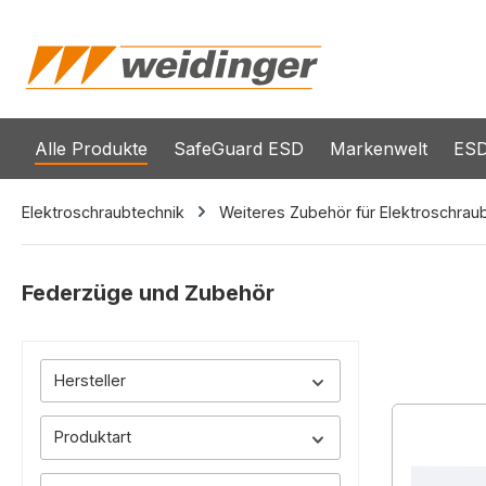
springen
Zur Hauptnavigation springen
Alle Produkte
SafeGuard ESD
Markenwelt
ESD
Elektroschraubtechnik
Weiteres Zubehör für Elektroschrau
Federzüge und Zubehör
Hersteller
Produktart