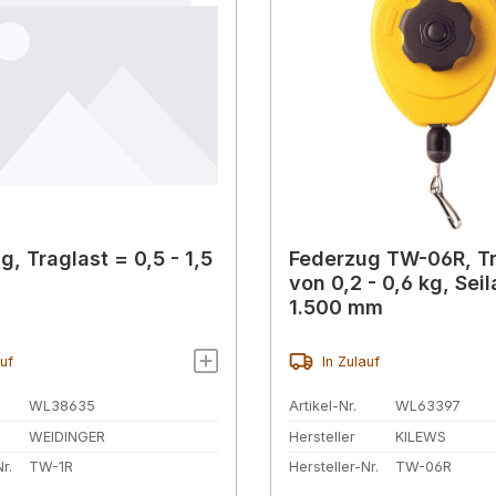
, Traglast = 0,5 - 1,5
Federzug TW-06R, Tr
von 0,2 - 0,6 kg, Sei
1.500 mm
auf
In Zulauf
WL38635
Artikel-Nr.
WL63397
WEIDINGER
Hersteller
KILEWS
r.
TW-1R
Hersteller-Nr.
TW-06R