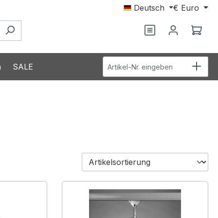
Deutsch
€
Euro
Du hast 0 Produ
Ware
Artikel-Nr. eingeben
n
SALE