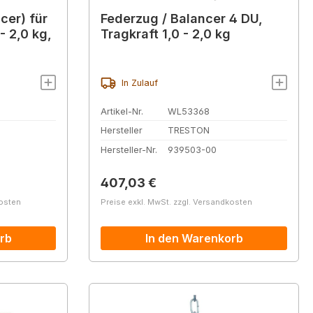
cer) für
Federzug / Balancer 4 DU,
- 2,0 kg,
Tragkraft 1,0 - 2,0 kg
In Zulauf
Artikel-Nr.
WL53368
Hersteller
TRESTON
Hersteller-Nr.
939503-00
Regulärer Preis:
407,03 €
kosten
Preise exkl. MwSt. zzgl. Versandkosten
rb
In den Warenkorb