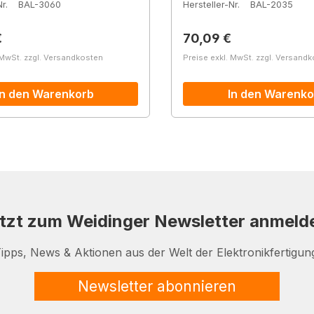
r.
BAL-3060
Hersteller-Nr.
BAL-2035
r Preis:
Regulärer Preis:
€
70,09 €
 MwSt. zzgl. Versandkosten
Preise exkl. MwSt. zzgl. Versand
In den Warenkorb
In den Warenko
tzt zum Weidinger Newsletter anmeld
ipps, News & Aktionen aus der Welt der Elektronikfertigun
Newsletter abonnieren