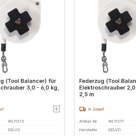
g (Tool Balancer) für
Federzug (Tool Balan
schrauber 3,0 - 6,0 kg,
Elektroschrauber 2,0 
2,5 m
auf
In Zulauf
WL11372
Artikel-Nr.
WL11371
DELVO
Hersteller
DELVO