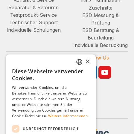
ESD Tischmatten
Reparatur & Retouren
Zuschnitte
Testprodukt-Service
ESD Messung &
Technischer Support
Prüfung
Individuelle Schulungen
ESD Beratung &
Beurteilung
Individuelle Bedruckung
Zahlungsarten
Follow Us
×
Diese Webseite verwendet
GERMAN
Cookies.
ENGLISH
Wir verwenden Cookies, um die
Benutzerfreundlichkeit unserer Website zu
FRENCH
Geschäftskunden-Shop
verbessern. Durch die weitere Nutzung
ITALIAN
unserer Webseite stimmen Sie der
Alle Preise zzgl. MwSt.
Verwendung von Cookies gemäß unserer
DUTCH
Cookie-Richtlinie zu.
Weitere Informationen
POLISH
UNBEDINGT ERFORDERLICH