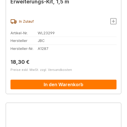
Erweiterungs-Kit, 1,5 m
In Zulauf
Artikel-Nr.
WL23299
Hersteller
JBC
Hersteller-Nr.
A1287
Regulärer Preis:
18,30 €
Preise exkl. MwSt. zzgl. Versandkosten
In den Warenkorb