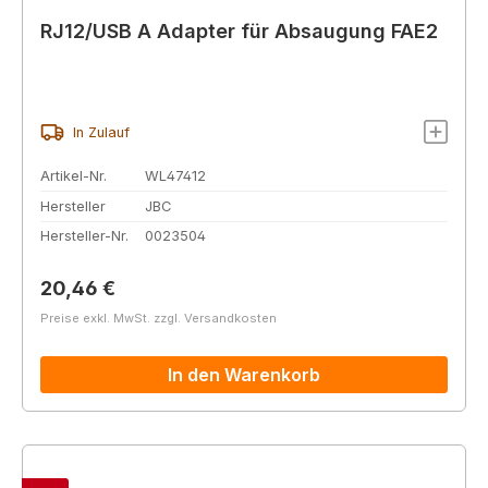
RJ12/USB A Adapter für Absaugung FAE2
In Zulauf
Artikel-Nr.
WL47412
Hersteller
JBC
Hersteller-Nr.
0023504
Regulärer Preis:
20,46 €
Preise exkl. MwSt. zzgl. Versandkosten
In den Warenkorb