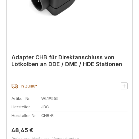
Adapter CHB für Direktanschluss von
Lötkolben an DDE / DME / HDE Stationen
In Zulauf
Artikel-Nr.
WL19555
Hersteller
JBC
Hersteller-Nr.
CHB-B
Regulärer Preis:
48,45 €
Preise exkl. MwSt. zzgl. Versandkosten