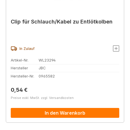
Clip für Schlauch/Kabel zu Entlötkolben
In Zulauf
Artikel-Nr.
WL23294
Hersteller
JBC
Hersteller-Nr.
0965582
Regulärer Preis:
0,54 €
Preise exkl. MwSt. zzgl. Versandkosten
In den Warenkorb