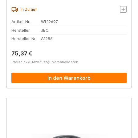
In Zulauf
Artikel-Nr.
WL19697
Hersteller
JBC
Hersteller-Nr.
A1286
Regulärer Preis:
75,37 €
Preise exkl. MwSt. zzgl. Versandkosten
In den Warenkorb