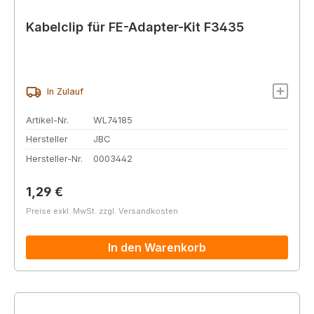
Kabelclip für FE-Adapter-Kit F3435
In Zulauf
Artikel-Nr.
WL74185
Hersteller
JBC
Hersteller-Nr.
0003442
Regulärer Preis:
1,29 €
Preise exkl. MwSt. zzgl. Versandkosten
In den Warenkorb