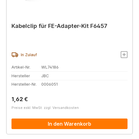
Kabelclip für FE-Adapter-Kit F6457
In Zulauf
Artikel-Nr.
WL74186
Hersteller
JBC
Hersteller-Nr.
0006051
Regulärer Preis:
1,62 €
Preise exkl. MwSt. zzgl. Versandkosten
In den Warenkorb