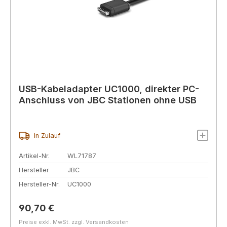
USB-Kabeladapter UC1000, direkter PC-
Anschluss von JBC Stationen ohne USB
In Zulauf
Artikel-Nr.
WL71787
Hersteller
JBC
Hersteller-Nr.
UC1000
Regulärer Preis:
90,70 €
Preise exkl. MwSt. zzgl. Versandkosten