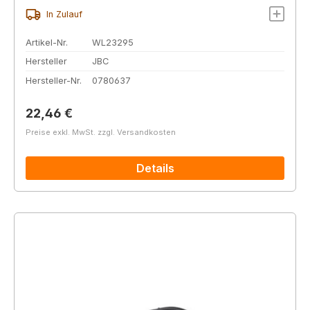
In Zulauf
Artikel-Nr.
WL23295
Hersteller
JBC
Hersteller-Nr.
0780637
Regulärer Preis:
22,46 €
Preise exkl. MwSt. zzgl. Versandkosten
Details