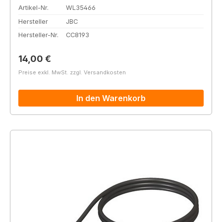
Artikel-Nr.
WL35466
Hersteller
JBC
Hersteller-Nr.
CC8193
Regulärer Preis:
14,00 €
Preise exkl. MwSt. zzgl. Versandkosten
In den Warenkorb