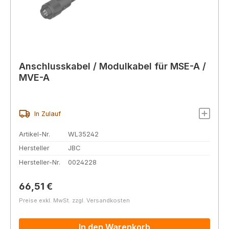
Anschlusskabel / Modulkabel für MSE-A /
MVE-A
In Zulauf
Artikel-Nr.
WL35242
Hersteller
JBC
Hersteller-Nr.
0024228
Regulärer Preis:
66,51 €
Preise exkl. MwSt. zzgl. Versandkosten
In den Warenkorb