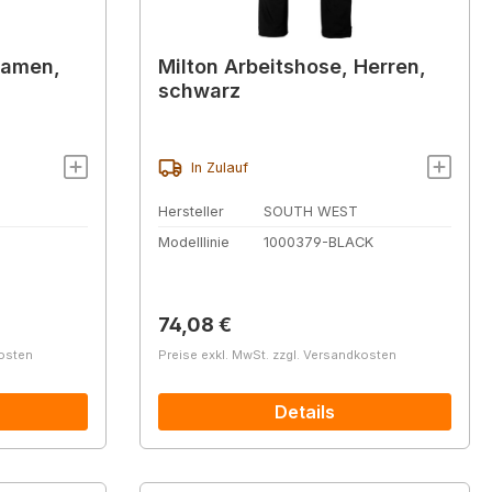
Damen,
Milton Arbeitshose, Herren,
schwarz
In Zulauf
Hersteller
SOUTH WEST
Modelllinie
1000379-BLACK
Regulärer Preis:
74,08 €
kosten
Preise exkl. MwSt. zzgl. Versandkosten
Details