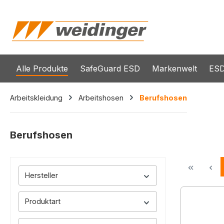
springen
Zur Hauptnavigation springen
Alle Produkte
SafeGuard ESD
Markenwelt
ESD
Arbeitskleidung
Arbeitshosen
Berufshosen
Berufshosen
Hersteller
Produktart