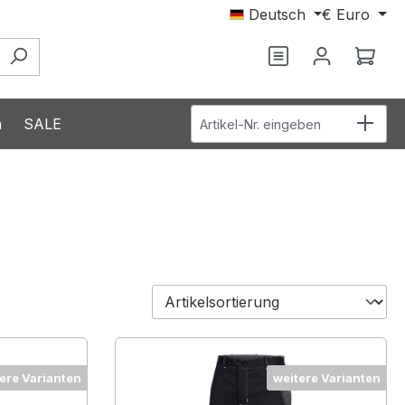
Deutsch
€
Euro
Du hast 0 Produ
Ware
Artikel-Nr. eingeben
n
SALE
ere Varianten
weitere Varianten