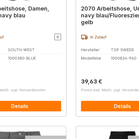
eitshose, Damen,
2070 Arbeitshose, U
navy blau
navy blau/Fluoreszi
gelb
auf
In Zulauf
SOUTH WEST
Hersteller
TOP SWEDE
1000380-BLUE
Modelllinie
1000824-960
r Preis:
Regulärer Preis:
39,63 €
 MwSt. zzgl. Versandkosten
Preise exkl. MwSt. zzgl. Versand
Details
Details