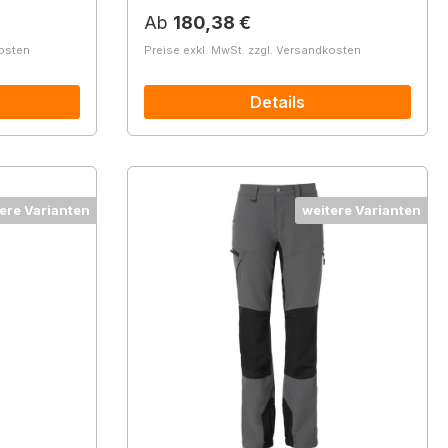
Regulärer Preis:
Ab
180,38 €
kosten
Preise exkl. MwSt. zzgl. Versandkosten
Details
ere Varianten
weitere Varianten