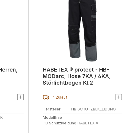
Herren,
HABETEX ® protect - HB-
MODarc, Hose 7KA / 4KA,
Störlichtbogen Kl.2
In Zulauf
Hersteller
HB SCHUTZBEKLEIDUNG
CK
Modelllinie
HB Schutzkleidung HABETEX ®