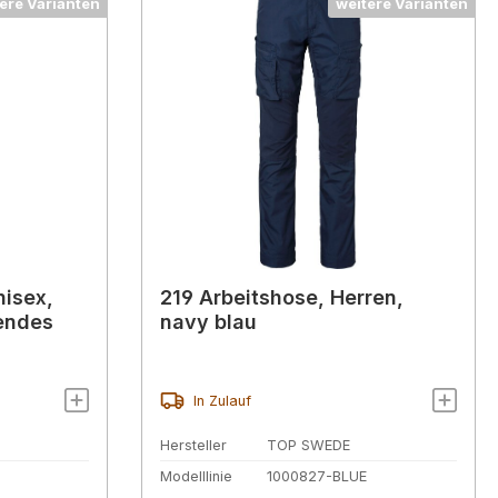
ere Varianten
weitere Varianten
nisex,
219 Arbeitshose, Herren,
endes
navy blau
In Zulauf
Hersteller
TOP SWEDE
Modelllinie
1000827-BLUE