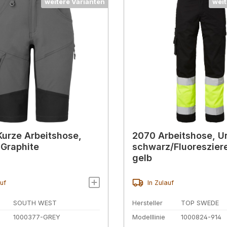
weitere Varianten
weit
urze Arbeitshose,
2070 Arbeitshose, U
 Graphite
schwarz/Fluoreszier
gelb
auf
In Zulauf
SOUTH WEST
Hersteller
TOP SWEDE
1000377-GREY
Modelllinie
1000824-914