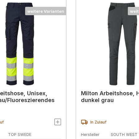
weitere Varianten
weit
eitshose, Unisex,
Milton Arbeitshose, 
au/Fluoreszierendes
dunkel grau
auf
In Zulauf
TOP SWEDE
Hersteller
SOUTH WEST