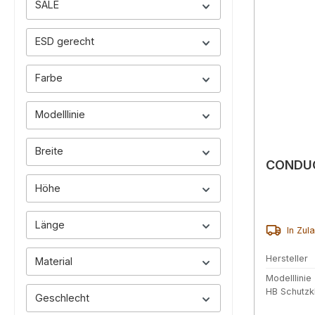
SALE
ESD gerecht
Farbe
Modelllinie
Breite
CONDUC
Höhe
Länge
In Zul
Hersteller
Material
Modelllinie
HB Schutz
Geschlecht