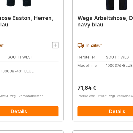
hose Easton, Herren,
Wega Arbeitshose, 
lau
navy blau
auf
In Zulauf
SOUTH WEST
Hersteller
SOUTH WEST
Modelllinie
1000376-BLUE
t 1000387401-BLUE
r Preis:
Regulärer Preis:
71,84 €
 MwSt. zzgl. Versandkosten
Preise exkl. MwSt. zzgl. Versand
Details
Details