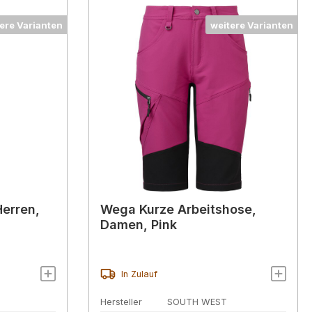
ere Varianten
weitere Varianten
Herren,
Wega Kurze Arbeitshose,
Damen, Pink
In Zulauf
Hersteller
SOUTH WEST