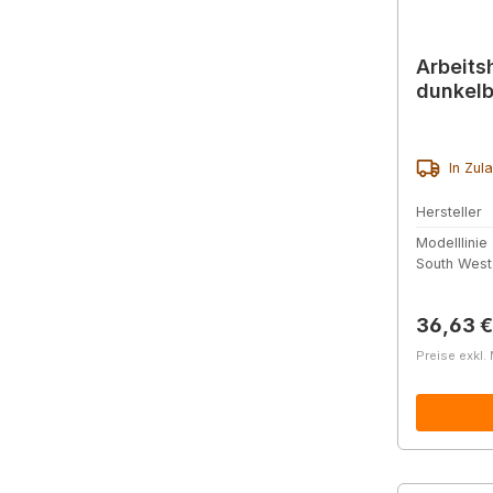
Arbeits
dunkelb
In Zul
Hersteller
Modelllinie
South Wes
Reguläre
36,63 €
Preise exkl.