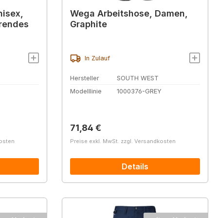
nisex,
Wega Arbeitshose, Damen,
erendes
Graphite
In Zulauf
Hersteller
SOUTH WEST
Modelllinie
1000376-GREY
Regulärer Preis:
71,84 €
kosten
Preise exkl. MwSt. zzgl. Versandkosten
Details