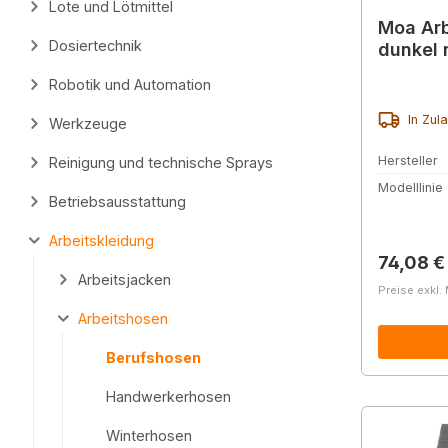
Lote und Lötmittel
Moa Arb
Dosiertechnik
dunkel 
Robotik und Automation
In Zul
Werkzeuge
Hersteller
Reinigung und technische Sprays
Modelllinie
Betriebsausstattung
Arbeitskleidung
Reguläre
74,08 €
Arbeitsjacken
Preise exkl.
Arbeitshosen
Berufshosen
Handwerkerhosen
Winterhosen