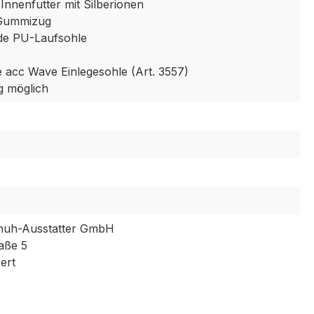
Innenfutter mit Silberionen
 Gummizug
e PU-Laufsohle
 acc Wave Einlegesohle (Art. 3557)
 möglich
huh-Ausstatter GmbH
aße 5
ert