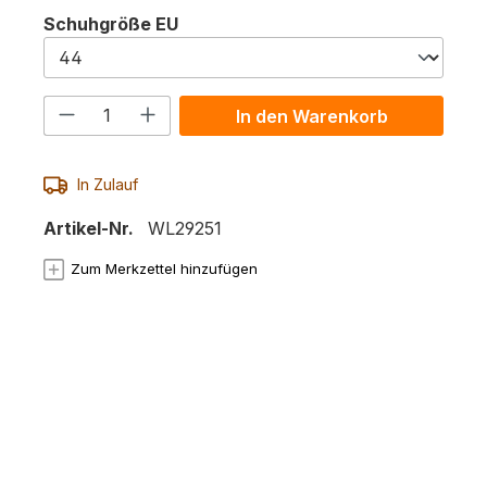
auswählen
Schuhgröße EU
Produkt Anzahl: Gib den gewünschte
In den Warenkorb
In Zulauf
Artikel-Nr.
WL29251
Zum Merkzettel hinzufügen