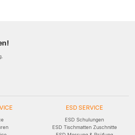
en!
g.
VICE
ESD SERVICE
ce
ESD Schulungen
uren
ESD Tischmatten Zuschnitte
ice
ESD Messung & Prüfung