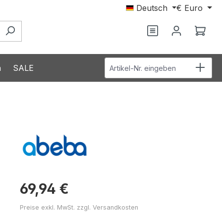
Deutsch
€
Euro
Du hast 0 Produ
Ware
Artikel-Nr. eingeben
n
SALE
69,94 €
Preise exkl. MwSt. zzgl. Versandkosten