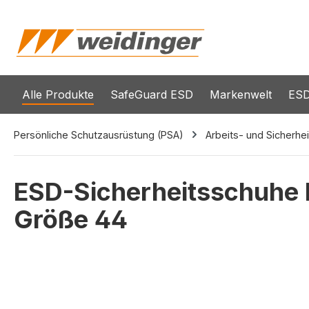
springen
Zur Hauptnavigation springen
Alle Produkte
SafeGuard ESD
Markenwelt
ESD
Persönliche Schutzausrüstung (PSA)
Arbeits- und Sicherhe
ESD-Sicherheitsschuhe li
Größe 44
Bildergalerie überspringen