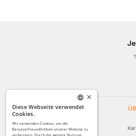
Je
T
×
Diese Webseite verwendet
WEIDINGER SERVICE
ÜB
GERMAN
Cookies.
ENGLISH
Service und Beratung:
Wir verwenden Cookies, um die
Kar
Benutzerfreundlichkeit unserer Website zu
FRENCH
+49 (0)8142 / 4289 - 300
verbessern. Durch die weitere Nutzung