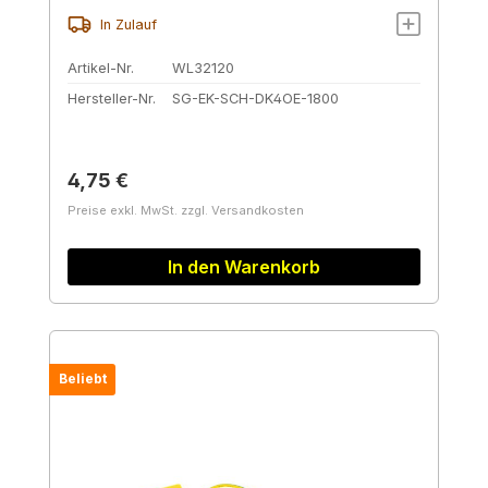
In Zulauf
Artikel-Nr.
WL32120
Hersteller-Nr.
SG-EK-SCH-DK4OE-1800
Regulärer Preis:
4,75 €
Preise exkl. MwSt. zzgl. Versandkosten
In den Warenkorb
Beliebt