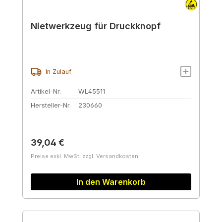
Nietwerkzeug für Druckknopf
In Zulauf
Artikel-Nr.
WL45511
Hersteller-Nr.
230660
Regulärer Preis:
39,04 €
Preise exkl. MwSt. zzgl. Versandkosten
In den Warenkorb