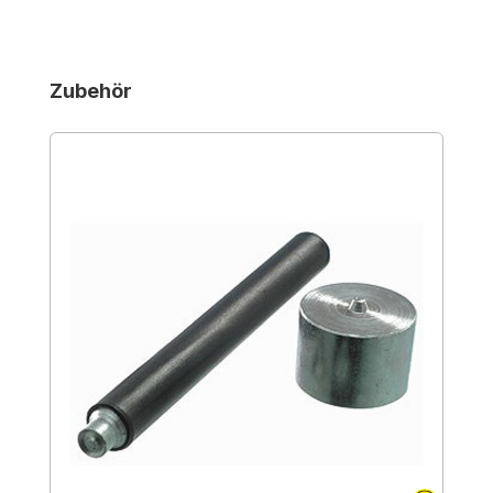
Produktgalerie überspringen
Zubehör