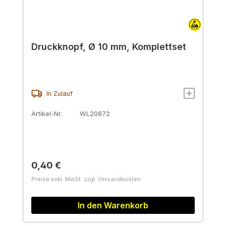
Druckknopf, Ø 10 mm, Komplettset
In Zulauf
Artikel-Nr.
WL20872
Regulärer Preis:
0,40 €
Preise exkl. MwSt. zzgl. Versandkosten
In den Warenkorb