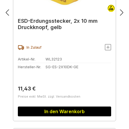
ESD-Erdungsstecker, 2x 10 mm
Druckknopf, gelb
In Zulauf
Artikel-Nr.
WL32123
Hersteller-Nr.
SG-ES-2X10DK-GE
Regulärer Preis:
11,43 €
Preise exkl. MwSt. zzgl. Versandkosten
In den Warenkorb