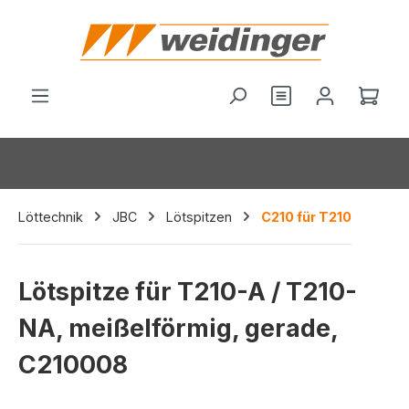
alt springen
Du hast 0 Produ
Ware
Löttechnik
JBC
Lötspitzen
C210 für T210
Lötspitze für T210-A / T210-
NA, meißelförmig, gerade,
C210008