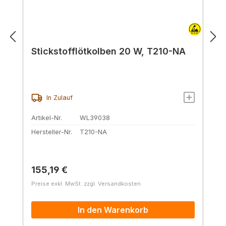
Stickstofflötkolben 20 W, T210-NA
In Zulauf
Artikel-Nr.
WL39038
Hersteller-Nr.
T210-NA
Regulärer Preis:
155,19 €
Preise exkl. MwSt. zzgl. Versandkosten
In den Warenkorb