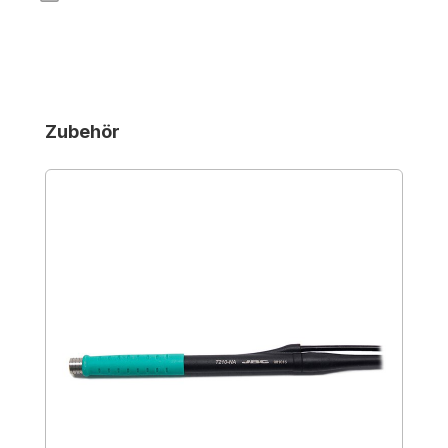
Produktgalerie überspringen
Zubehör