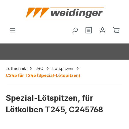
alt springen
Du hast 0 Produ
Ware
Löttechnik
JBC
Lötspitzen
C245 für T245 (Spezial-Lötspitzen)
Spezial-Lötspitzen, für
Lötkolben T245, C245768