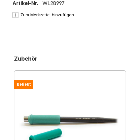
Artikel-Nr.
WL28997
Zum Merkzettel hinzufügen
Produktgalerie überspringen
Zubehör
Beliebt