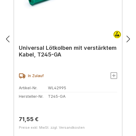
Universal Lötkolben mit verstärktem
Kabel, T245-GA
In Zulauf
Artikel-Nr.
WL42995
Hersteller-Nr.
T245-GA
Regulärer Preis:
71,55 €
Preise exkl. MwSt. zzgl. Versandkosten