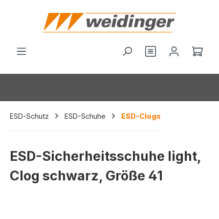
alt springen
Du hast 0 Produ
Ware
ESD-Schutz
ESD-Schuhe
ESD-Clogs
ESD-Sicherheitsschuhe light,
Clog schwarz, Größe 41
Bildergalerie überspringen