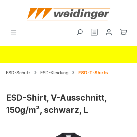
alt springen
Du hast 0 Produ
Ware
ESD-Schutz
ESD-Kleidung
ESD-T-Shirts
ESD-Shirt, V-Ausschnitt,
150g/m², schwarz, L
Bildergalerie überspringen