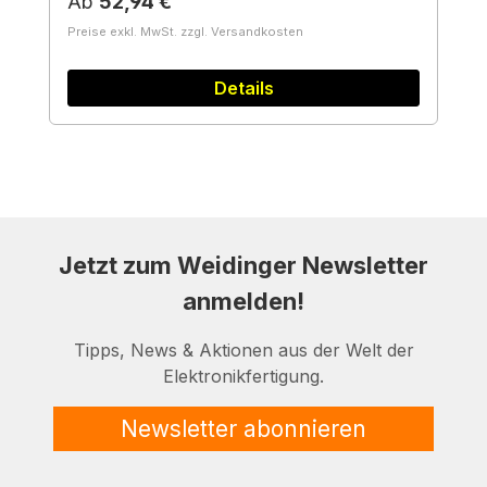
Regulärer Preis:
Ab
52,94 €
Preise exkl. MwSt. zzgl. Versandkosten
Details
Jetzt zum Weidinger Newsletter
anmelden!
Tipps, News & Aktionen aus der Welt der
Elektronikfertigung.
Newsletter abonnieren