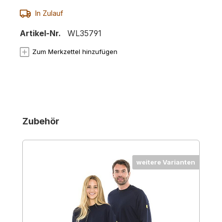
In Zulauf
Artikel-Nr.
WL35791
Zum Merkzettel hinzufügen
Produktgalerie überspringen
Zubehör
weitere Varianten