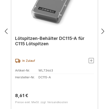
Lötspitzen-Behälter DC115-A für
C115 Lötspitzen
In Zulauf
Artikel-Nr.
WL73463
Hersteller-Nr.
DC115-A
Regulärer Preis:
8,61 €
Preise exkl. MwSt. zzgl. Versandkosten