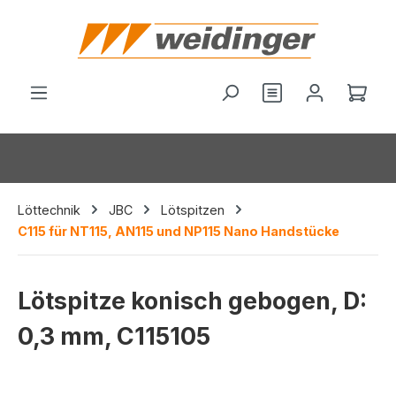
alt springen
Du hast 0 Produ
Ware
Löttechnik
JBC
Lötspitzen
C115 für NT115, AN115 und NP115 Nano Handstücke
Lötspitze konisch gebogen, D:
0,3 mm, C115105