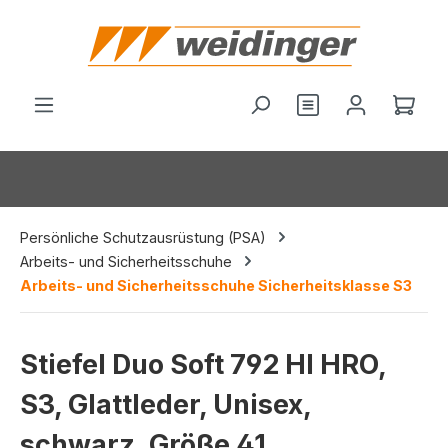
alt springen
Du hast 0 Produ
Ware
Persönliche Schutzausrüstung (PSA)
Arbeits- und Sicherheitsschuhe
Arbeits- und Sicherheitsschuhe Sicherheitsklasse S3
Stiefel Duo Soft 792 HI HRO,
S3, Glattleder, Unisex,
schwarz, Größe 41