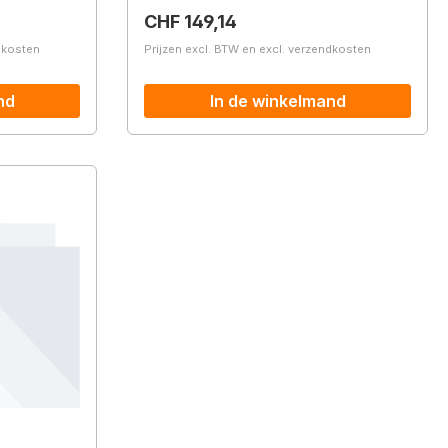
Normale prijs:
CHF 149,14
ndkosten
Prijzen excl. BTW en excl. verzendkosten
nd
In de winkelmand