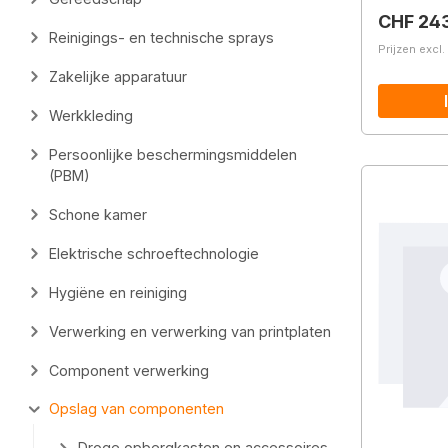
Normale 
CHF 24
Reinigings- en technische sprays
Prijzen excl
Zakelijke apparatuur
Werkkleding
Persoonlijke beschermingsmiddelen
(PBM)
Schone kamer
Elektrische schroeftechnologie
Hygiëne en reiniging
Verwerking en verwerking van printplaten
Component verwerking
Opslag van componenten
Droge opbergkasten en accessoires