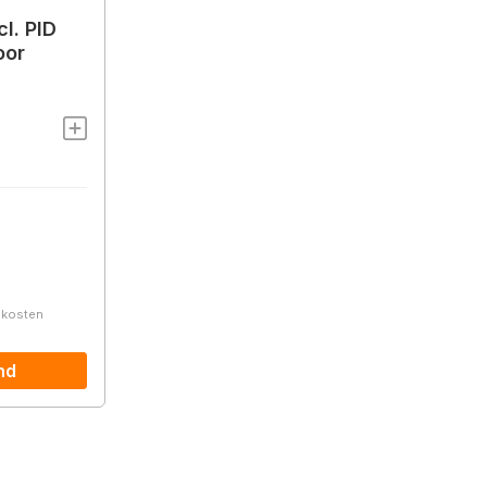
l. PID
oor
ndkosten
nd