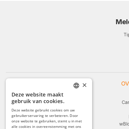
Mel
Ti
WEIDINGER SERVICE
OV
×
Deze website maakt
Service en advies:
GERMAN
gebruik van cookies.
Car
ENGLISH
+49 (0)8142 / 4289 - 300
Deze website gebruikt cookies om uw
Ma-Vr, 08:00 - 16:00
gebruikerservaring te verbeteren. Door
FRENCH
onze website te gebruiken, stemt u in met
wBlo
ITALIAN
alle cookies in overeenstemming met ons
Of via ons contactformulier.