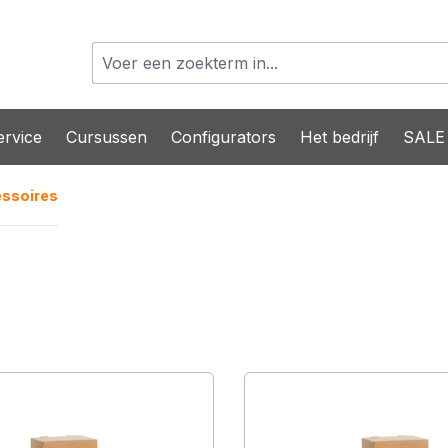
rvice
Cursussen
Configurators
Het bedrijf
SALE
essoires