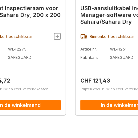
t inspectieraam voor
USB-aansluitkabel inc
Sahara Dry, 200 x 200
Manager-software v
Sahara/Sahara Dry
kort beschikbaar
Binnenkort beschikbaar
WL42275
Artikelnr.
WL41261
SAFEGUARD
Fabrikant
SAFEGUARD
prijs:
Normale prijs:
4,72
CHF 121,43
. BTW en excl. verzendkosten
Prijzen excl. BTW en excl. verze
In de winkelmand
In de winkelma