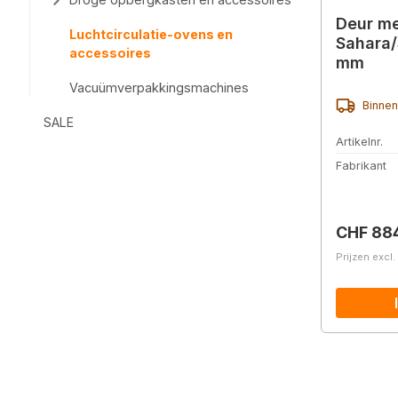
Deur me
Luchtcirculatie-ovens en
Sahara/
accessoires
mm
Vacuümverpakkingsmachines
Binnen
SALE
Artikelnr.
Fabrikant
Normale 
CHF 88
Prijzen excl