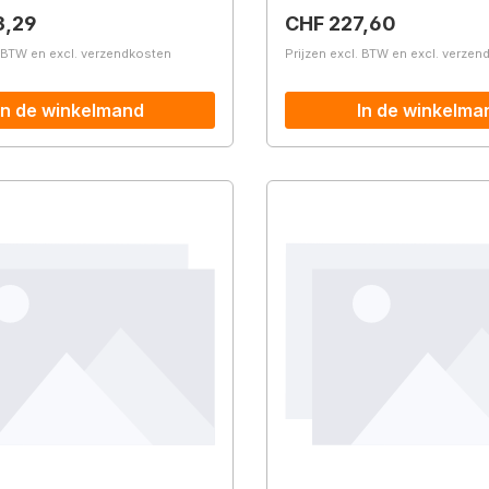
prijs:
Normale prijs:
3,29
CHF 227,60
. BTW en excl. verzendkosten
Prijzen excl. BTW en excl. verze
In de winkelmand
In de winkelma