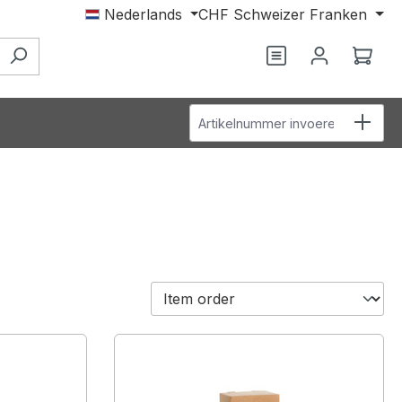
Nederlands
CHF
Schweizer Franken
Je hebt 0 items o
Wink
Artikelnummer invoeren