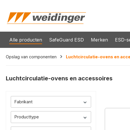
oekopdracht
Ga naar de hoofdnavigatie
Alle producten
SafeGuard ESD
Merken
ESD-se
Opslag van componenten
Luchtcirculatie-ovens en acc
Luchtcirculatie-ovens en accessoires
Fabrikant
Producttype