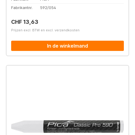
Fabrikantnr.
592/054
Normale prijs:
CHF 13,63
Prijzen excl. BTW en excl. verzendkosten
In de winkelmand