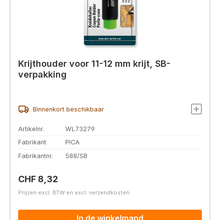
Krijthouder voor 11-12 mm krijt, SB-
verpakking
Binnenkort beschikbaar
Artikelnr.
WL73279
Fabrikant
PICA
Fabrikantnr.
588/SB
Normale prijs:
CHF 8,32
Prijzen excl. BTW en excl. verzendkosten
In de winkelmand