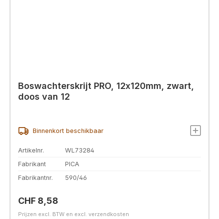
Boswachterskrijt PRO, 12x120mm, zwart,
doos van 12
Binnenkort beschikbaar
Artikelnr.
WL73284
Fabrikant
PICA
Fabrikantnr.
590/46
Normale prijs:
CHF 8,58
Prijzen excl. BTW en excl. verzendkosten