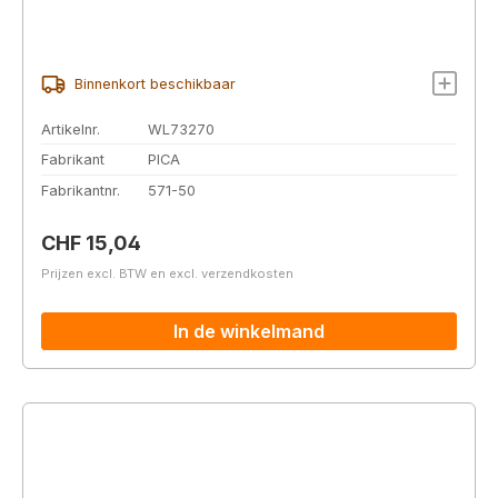
Binnenkort beschikbaar
Artikelnr.
WL73270
Fabrikant
PICA
Fabrikantnr.
571-50
Normale prijs:
CHF 15,04
Prijzen excl. BTW en excl. verzendkosten
In de winkelmand