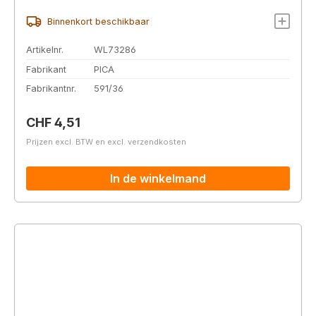
Binnenkort beschikbaar
Artikelnr.
WL73286
Fabrikant
PICA
Fabrikantnr.
591/36
Normale prijs:
CHF 4,51
Prijzen excl. BTW en excl. verzendkosten
In de winkelmand