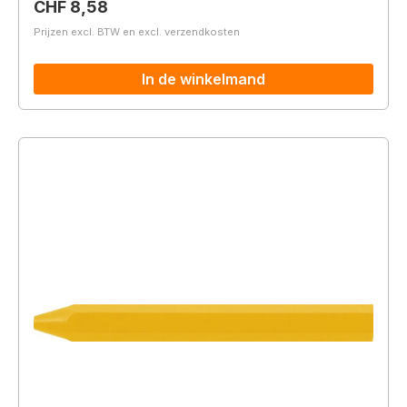
Normale prijs:
CHF 8,58
Prijzen excl. BTW en excl. verzendkosten
In de winkelmand