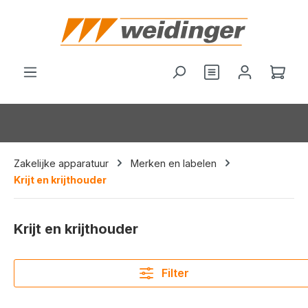
hoofdinhoud
Je hebt 0 items o
Wink
Zakelijke apparatuur
Merken en labelen
Krijt en krijthouder
Krijt en krijthouder
Filter