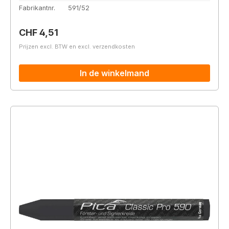
Fabrikantnr.
591/52
Normale prijs:
CHF 4,51
Prijzen excl. BTW en excl. verzendkosten
In de winkelmand