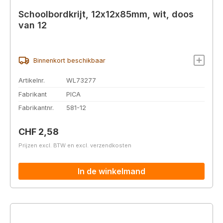
Schoolbordkrijt, 12x12x85mm, wit, doos
van 12
Binnenkort beschikbaar
Artikelnr.
WL73277
Fabrikant
PICA
Fabrikantnr.
581-12
Normale prijs:
CHF 2,58
Prijzen excl. BTW en excl. verzendkosten
In de winkelmand