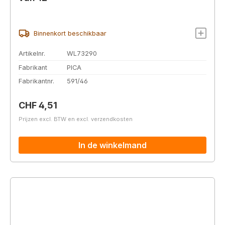
Binnenkort beschikbaar
Artikelnr.
WL73290
Fabrikant
PICA
Fabrikantnr.
591/46
Normale prijs:
CHF 4,51
Prijzen excl. BTW en excl. verzendkosten
In de winkelmand