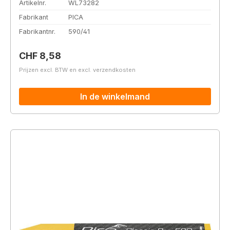
Artikelnr.
WL73282
Fabrikant
PICA
Fabrikantnr.
590/41
Normale prijs:
CHF 8,58
Prijzen excl. BTW en excl. verzendkosten
In de winkelmand