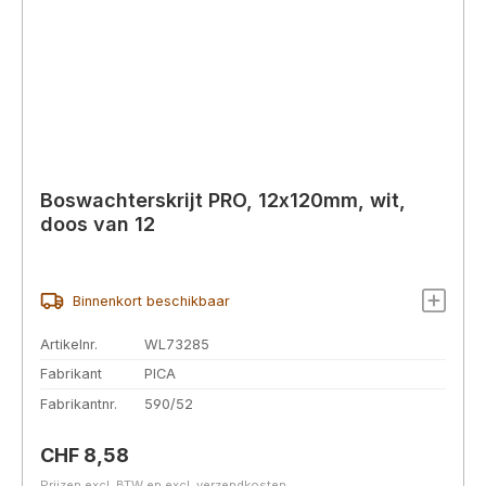
Boswachterskrijt PRO, 12x120mm, wit,
doos van 12
Binnenkort beschikbaar
Artikelnr.
WL73285
Fabrikant
PICA
Fabrikantnr.
590/52
Normale prijs:
CHF 8,58
Prijzen excl. BTW en excl. verzendkosten