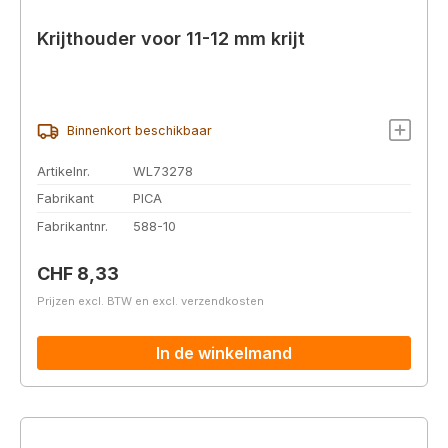
Krijthouder voor 11-12 mm krijt
Binnenkort beschikbaar
Artikelnr.
WL73278
Fabrikant
PICA
Fabrikantnr.
588-10
Normale prijs:
CHF 8,33
Prijzen excl. BTW en excl. verzendkosten
In de winkelmand