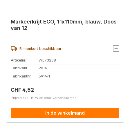
Markeerkrijt ECO, 11x110mm, blauw, Doos
van 12
Binnenkort beschikbaar
Artikelnr.
WL73288
Fabrikant
PICA
Fabrikantnr.
591/41
Normale prijs:
CHF 4,52
Prijzen excl. BTW en excl. verzendkosten
In de winkelmand