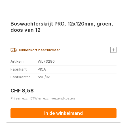
Boswachterskrijt PRO, 12x120mm, groen,
doos van 12
Binnenkort beschikbaar
Artikelnr.
WL73280
Fabrikant
PICA
Fabrikantnr.
590/36
Normale prijs:
CHF 8,58
Prijzen excl. BTW en excl. verzendkosten
In de winkelmand