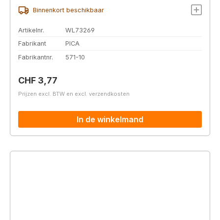
Binnenkort beschikbaar
Artikelnr.
WL73269
Fabrikant
PICA
Fabrikantnr.
571-10
Normale prijs:
CHF 3,77
Prijzen excl. BTW en excl. verzendkosten
In de winkelmand