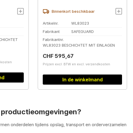
SafeGuard-meetapparatuur,
niet uitgerust
Binnenkort beschikbaar
Artikelnr.
WL83023
Fabrikant
SAFEGUARD
CHICHTET
Fabrikantnr.
WL83023 BESCHICHTET MIT EINLAGEN
Normale prijs:
CHF 595,67
ndkosten
Prijzen excl. BTW en excl. verzendkosten
nd
In de winkelmand
n productieomgevingen?
men onderdelen tijdens opslag, transport en orderverzamelen