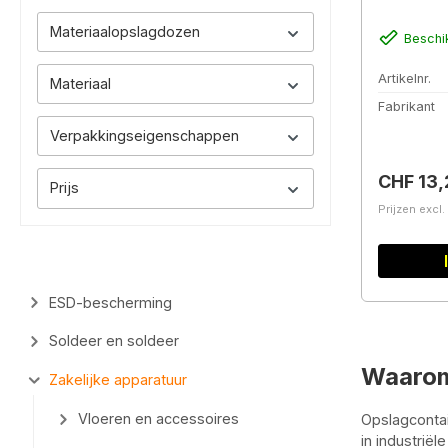
Materiaalopslagdozen
Beschi
Artikelnr.
Materiaal
Fabrikant
Verpakkingseigenschappen
Normale 
CHF 13,
Prijs
Prijzen excl
ESD-bescherming
Soldeer en soldeer
Waarom
Zakelijke apparatuur
Vloeren en accessoires
Opslagconta
in industrië