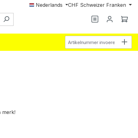
Nederlands
CHF
Schweizer Franken
Je hebt 0 items o
Wink
Artikelnummer invoeren
n merk!