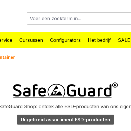
rvice
Cursussen
Configurators
Het bedrijf
SALE
ntainer
afeGuard Shop: ontdek alle ESD-producten van ons eige
Uitgebreid assortiment ESD-producten