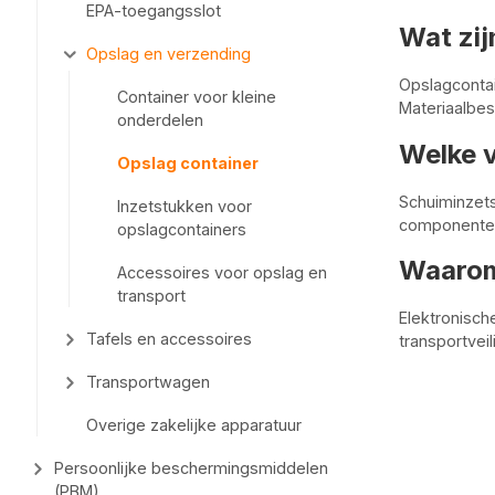
EPA-toegangsslot
Wat zij
Opslag en verzending
Opslagcontai
Container voor kleine
Materiaalbes
onderdelen
Welke 
Opslag container
Schuiminzets
Inzetstukken voor
componenten
opslagcontainers
Waarom 
Accessoires voor opslag en
transport
Elektronisch
Tafels en accessoires
transportvei
Transportwagen
Overige zakelijke apparatuur
Persoonlijke beschermingsmiddelen
(PBM)