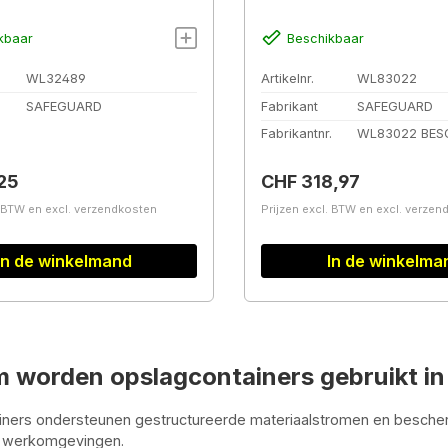
kbaar
Beschikbaar
WL32489
Artikelnr.
WL83022
SAFEGUARD
Fabrikant
SAFEGUARD
Fabrikantnr.
WL83022 BES
prijs:
Normale prijs:
25
CHF 318,97
. BTW en excl. verzendkosten
Prijzen excl. BTW en excl. verze
In de winkelmand
In de winkelma
 worden opslagcontainers gebruikt i
iners ondersteunen gestructureerde materiaalstromen en bescher
le werkomgevingen.