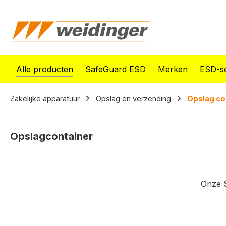
oekopdracht
Ga naar de hoofdnavigatie
Alle producten
SafeGuard ESD
Merken
ESD-se
Zakelijke apparatuur
Opslag en verzending
Opslag co
Opslagcontainer
Onze S