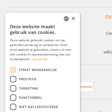
WEIDINGER SERVICE
OV
×
Deze website maakt
Service en advies:
GERMAN
gebruik van cookies.
Car
ENGLISH
+49 (0)8142 / 4289 - 300
Deze website gebruikt cookies om uw
Ma-Vr, 08:00 - 16:00
gebruikerservaring te verbeteren. Door
FRENCH
onze website te gebruiken, stemt u in met
wBlo
ITALIAN
alle cookies in overeenstemming met ons
Of via ons contactformulier.
Cookiebeleid.
Lees verder
DUTCH
STRIKT NOODZAKELIJK
POLISH
Betaalmethoden
PRESTATIE
TARGETING
FUNCTIONEEL
NIET-GECLASSIFICEERD