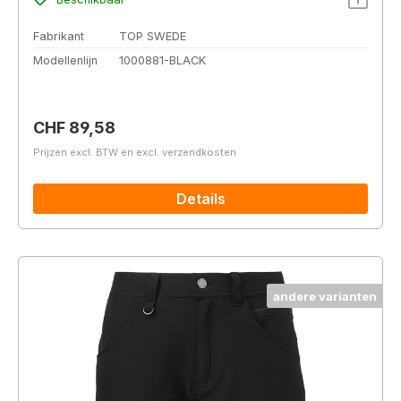
Fabrikant
TOP SWEDE
Modellenlijn
1000881-BLACK
Normale prijs:
CHF 89,58
Prijzen excl. BTW en excl. verzendkosten
Details
andere varianten