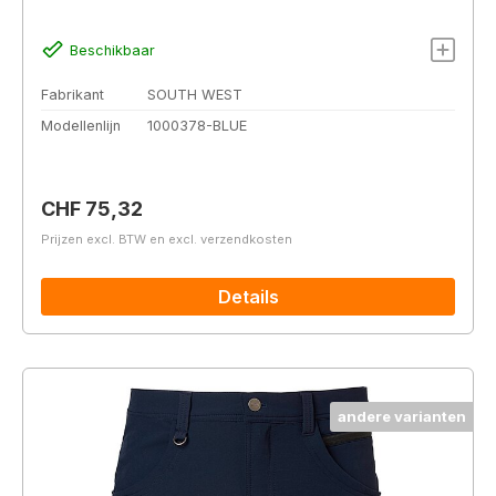
Beschikbaar
Fabrikant
SOUTH WEST
Modellenlijn
1000378-BLUE
Normale prijs:
CHF 75,32
Prijzen excl. BTW en excl. verzendkosten
Details
andere varianten