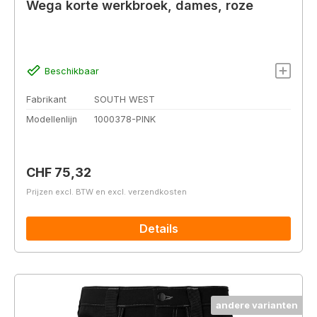
Wega korte werkbroek, dames, roze
Beschikbaar
Fabrikant
SOUTH WEST
Modellenlijn
1000378-PINK
Normale prijs:
CHF 75,32
Prijzen excl. BTW en excl. verzendkosten
Details
andere varianten