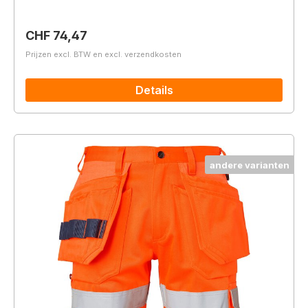
Normale prijs:
CHF 74,47
Prijzen excl. BTW en excl. verzendkosten
Details
andere varianten