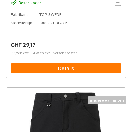
Beschikbaar
Fabrikant
TOP SWEDE
Modellenlijn
1000721-BLACK
Normale prijs:
CHF 29,17
Prijzen excl. BTW en excl. verzendkosten
Details
andere varianten