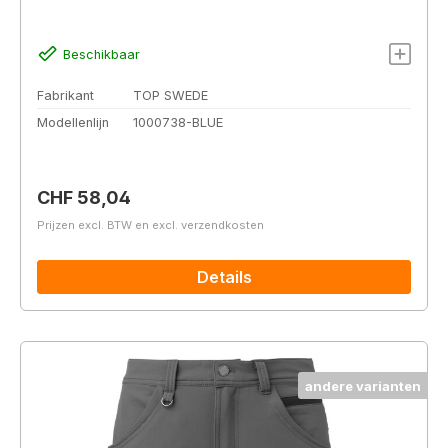
Beschikbaar
Fabrikant
TOP SWEDE
Modellenlijn
1000738-BLUE
Normale prijs:
CHF 58,04
Prijzen excl. BTW en excl. verzendkosten
Details
andere varianten