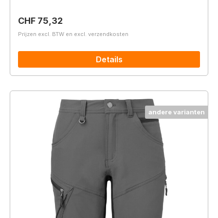
Normale prijs:
CHF 75,32
Prijzen excl. BTW en excl. verzendkosten
Details
andere varianten