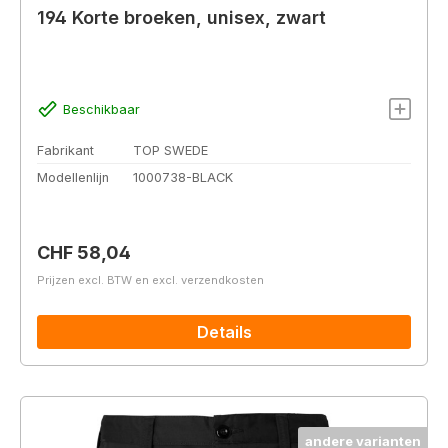
194 Korte broeken, unisex, zwart
Beschikbaar
Fabrikant
TOP SWEDE
Modellenlijn
1000738-BLACK
Normale prijs:
CHF 58,04
Prijzen excl. BTW en excl. verzendkosten
Details
andere varianten