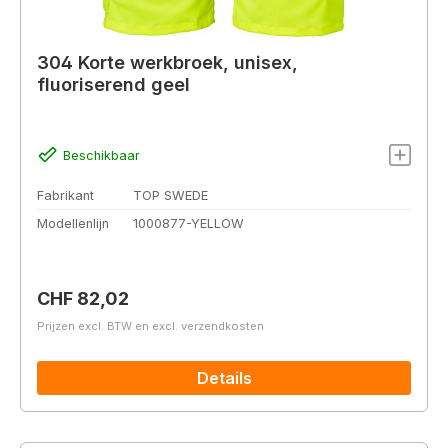
304 Korte werkbroek, unisex,
fluoriserend geel
Beschikbaar
Fabrikant
TOP SWEDE
Modellenlijn
1000877-YELLOW
Normale prijs:
CHF 82,02
Prijzen excl. BTW en excl. verzendkosten
Details