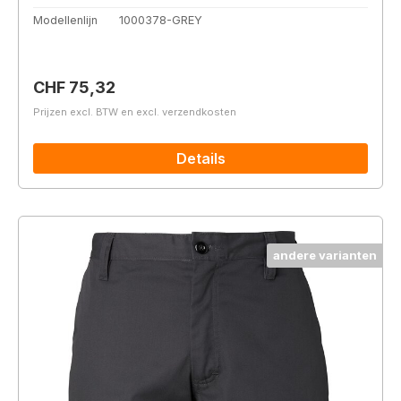
Modellenlijn
1000378-GREY
Normale prijs:
CHF 75,32
Prijzen excl. BTW en excl. verzendkosten
Details
andere varianten