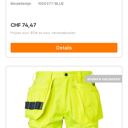
Modellenlijn
1000377-BLUE
Normale prijs:
CHF 74,47
Prijzen excl. BTW en excl. verzendkosten
Details
andere varianten