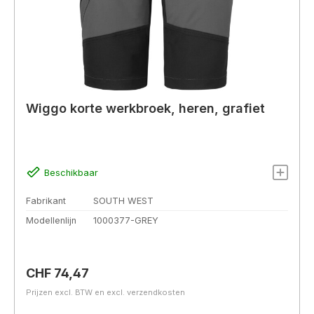
Wiggo korte werkbroek, heren, grafiet
Beschikbaar
Fabrikant
SOUTH WEST
Modellenlijn
1000377-GREY
Normale prijs:
CHF 74,47
Prijzen excl. BTW en excl. verzendkosten