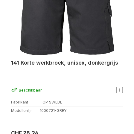
141 Korte werkbroek, unisex, donkergrijs
Beschikbaar
Fabrikant
TOP SWEDE
Modellenlijn
1000721-GREY
Normale prijs:
CHF 28,24