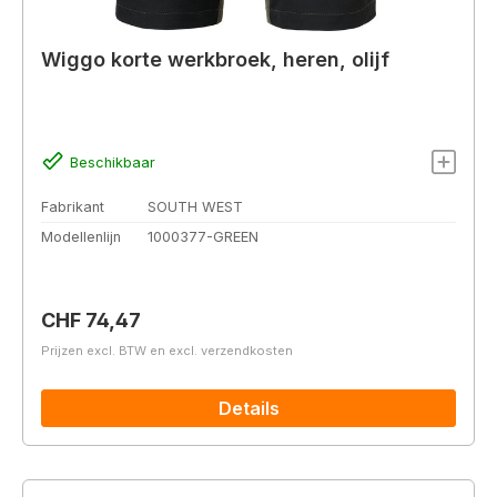
Wiggo korte werkbroek, heren, olijf
Beschikbaar
Fabrikant
SOUTH WEST
Modellenlijn
1000377-GREEN
Normale prijs:
CHF 74,47
Prijzen excl. BTW en excl. verzendkosten
Details