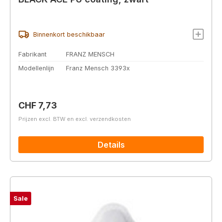
Binnenkort beschikbaar
Fabrikant
FRANZ MENSCH
Modellenlijn
Franz Mensch 3393x
Normale prijs:
CHF 7,73
Prijzen excl. BTW en excl. verzendkosten
Details
Sale