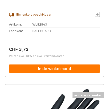
Binnenkort beschikbaar
Artikelnr.
WL82843
Fabrikant
SAFEGUARD
Normale prijs:
CHF 3,72
Prijzen excl. BTW en excl. verzendkosten
In de winkelmand
andere varianten