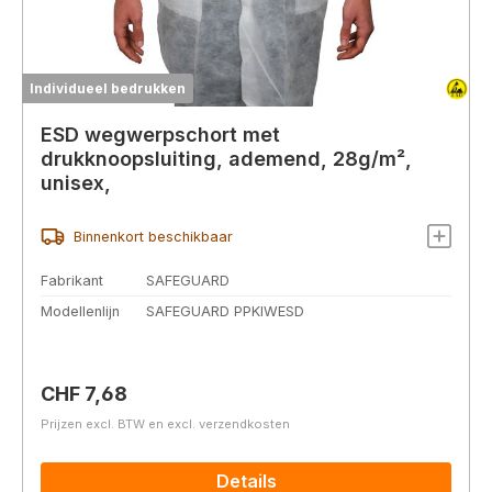
Individueel bedrukken
ESD wegwerpschort met
drukknoopsluiting, ademend, 28g/m²,
unisex,
Binnenkort beschikbaar
Fabrikant
SAFEGUARD
Modellenlijn
SAFEGUARD PPKIWESD
Normale prijs:
CHF 7,68
Prijzen excl. BTW en excl. verzendkosten
Details