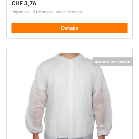
Normale prijs:
CHF 3,76
Prijzen excl. BTW en excl. verzendkosten
Details
andere varianten