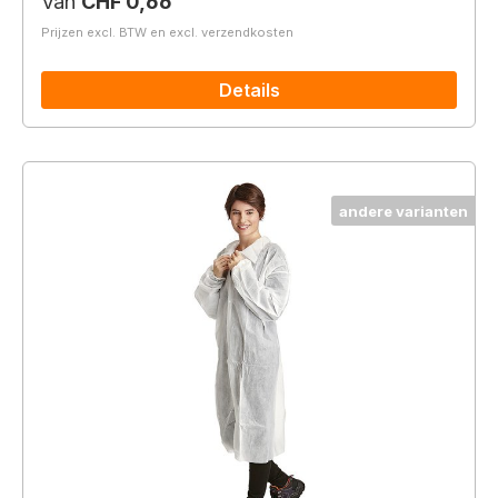
Normale prijs:
Van
CHF 0,66
Prijzen excl. BTW en excl. verzendkosten
Details
andere varianten