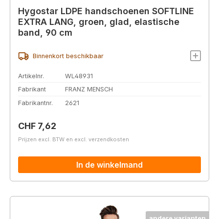
Hygostar LDPE handschoenen SOFTLINE
EXTRA LANG, groen, glad, elastische
band, 90 cm
Binnenkort beschikbaar
Artikelnr.
WL48931
Fabrikant
FRANZ MENSCH
Fabrikantnr.
2621
Normale prijs:
CHF 7,62
Prijzen excl. BTW en excl. verzendkosten
In de winkelmand
andere varianten