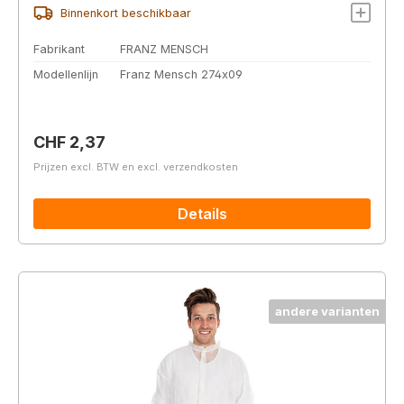
Binnenkort beschikbaar
Fabrikant
FRANZ MENSCH
Modellenlijn
Franz Mensch 274x09
Normale prijs:
CHF 2,37
Prijzen excl. BTW en excl. verzendkosten
Details
andere varianten