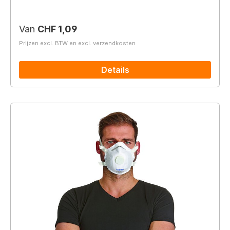
Normale prijs:
Van
CHF 1,09
Prijzen excl. BTW en excl. verzendkosten
Details