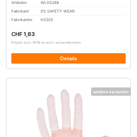
Artikelnr.
WL55288
Fabrikant
DS SAFETY WEAR
Fabrikantnr.
H3205
Normale prijs:
CHF 1,83
Prijzen excl. BTW en excl. verzendkosten
Details
andere varianten