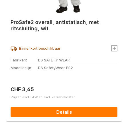
ProSafe2 overall, antistatisch, met
ritssluiting, wit
Binnenkort beschikbaar
Fabrikant
DS SAFETY WEAR
Modellenlijn
DS SafetyWear PS2
Normale prijs:
CHF 3,65
Prijzen excl. BTW en excl. verzendkosten
Details