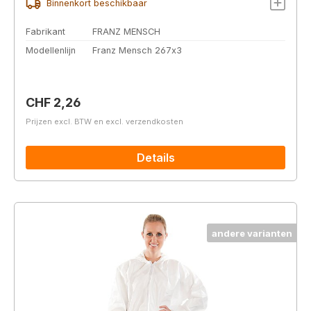
Binnenkort beschikbaar
Fabrikant
FRANZ MENSCH
Modellenlijn
Franz Mensch 267x3
Normale prijs:
CHF 2,26
Prijzen excl. BTW en excl. verzendkosten
Details
andere varianten