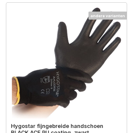
andere varianten
Hygostar fijngebreide handschoen
BLACK ACE PU coating, zwart