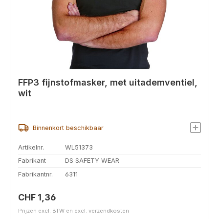
FFP3 fijnstofmasker, met uitademventiel,
wit
Binnenkort beschikbaar
Artikelnr.
WL51373
Fabrikant
DS SAFETY WEAR
Fabrikantnr.
6311
Normale prijs:
CHF 1,36
Prijzen excl. BTW en excl. verzendkosten