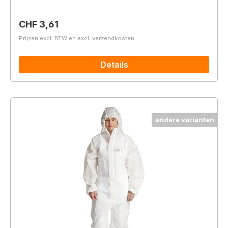
Normale prijs:
CHF 3,61
Prijzen excl. BTW en excl. verzendkosten
Details
andere varianten