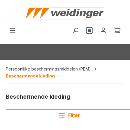
hoofdinhoud
Je hebt 0 items o
Wink
Persoonlijke beschermingsmiddelen (PBM)
Beschermende kleding
Beschermende kleding
Filter