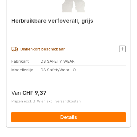
Herbruikbare verfoverall, grijs
Binnenkort beschikbaar
Fabrikant
DS SAFETY WEAR
Modellenlijn
DS SafetyWear LO
Normale prijs:
Van
CHF 9,37
Prijzen excl. BTW en excl. verzendkosten
Details