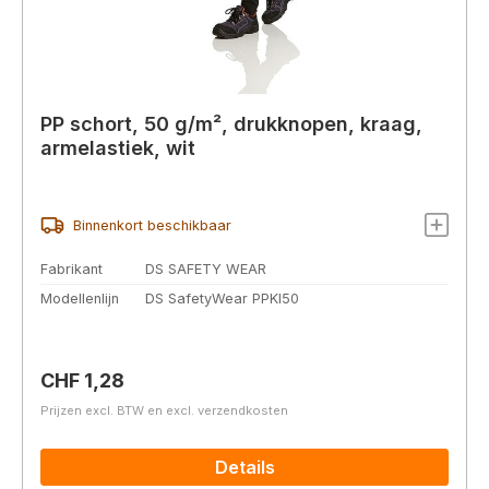
PP schort, 50 g/m², drukknopen, kraag,
armelastiek, wit
Binnenkort beschikbaar
Fabrikant
DS SAFETY WEAR
Modellenlijn
DS SafetyWear PPKI50
Normale prijs:
CHF 1,28
Prijzen excl. BTW en excl. verzendkosten
Details