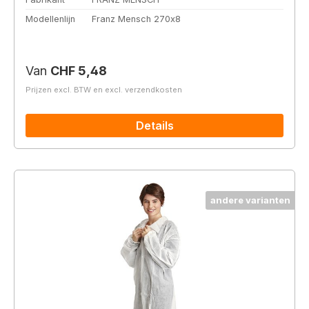
Modellenlijn
Franz Mensch 270x8
Normale prijs:
Van
CHF 5,48
Prijzen excl. BTW en excl. verzendkosten
Details
andere varianten