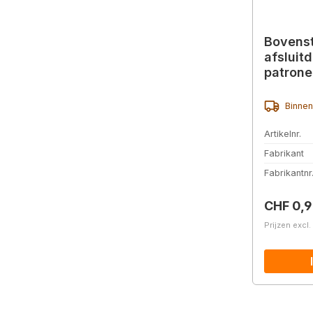
Bovenst
afsluit
patrone
Binnen
Artikelnr.
Fabrikant
Fabrikantnr
Normale 
CHF 0,
Prijzen excl