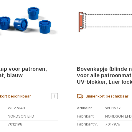
p voor patronen,
Bovenkapje (blinde n
t, blauw
voor alle patroonmat
UV-blokker, Luer lock
kort beschikbaar
Binnenkort beschikbaar
WL27643
Artikelnr.
WL11677
NORDSON EFD
Fabrikant
NORDSON EFD
.
7012198
Fabrikantnr.
7017976