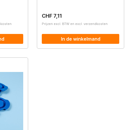
Normale prijs:
CHF 7,11
ndkosten
Prijzen excl. BTW en excl. verzendkosten
nd
In de winkelmand