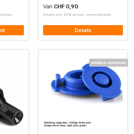
Normale prijs:
Van
CHF 0,90
ndkosten
Prijzen excl. BTW en excl. verzendkosten
nd
Details
andere varianten