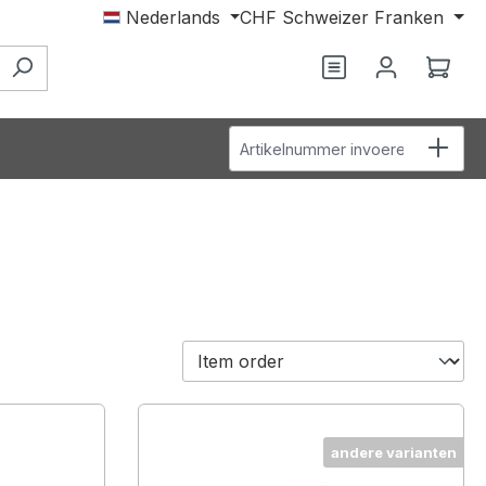
Nederlands
CHF
Schweizer Franken
Je hebt 0 items o
Wink
Artikelnummer invoeren
andere varianten