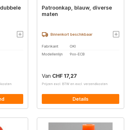
 dubbele
Patroonkap, blauw, diverse
maten
Binnenkort beschikbaar
Fabrikant
OKI
Modellenlijn
9xx-ECB
Normale prijs:
Van
CHF 17,27
ndkosten
Prijzen excl. BTW en excl. verzendkosten
nd
Details