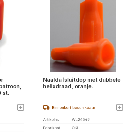
or
Naaldafsluitdop met dubbele
patroon,
helixdraad, oranje.
 st.
Binnenkort beschikbaar
Artikelnr.
WL24549
Fabrikant
OKI