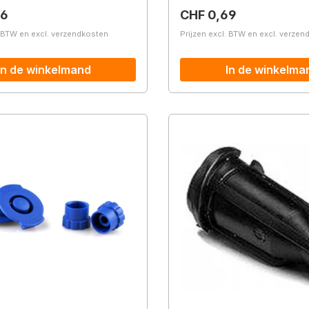
prijs:
Normale prijs:
66
CHF 0,69
. BTW en excl. verzendkosten
Prijzen excl. BTW en excl. verze
In de winkelmand
In de winkelma