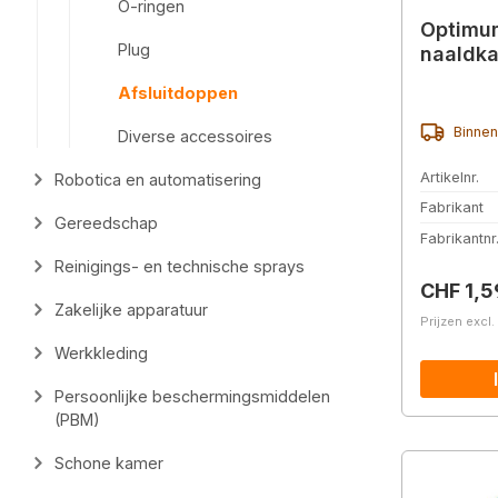
O-ringen
Optimu
Plug
naaldka
Afsluitdoppen
Binnen
Diverse accessoires
Artikelnr.
Robotica en automatisering
Fabrikant
Gereedschap
Fabrikantnr
Reinigings- en technische sprays
Normale 
CHF 1,5
Zakelijke apparatuur
Prijzen excl
Werkkleding
Persoonlijke beschermingsmiddelen
(PBM)
Schone kamer