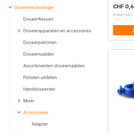
Normale 
CHF 0,
Doseertechnologie
Prijzen excl
Doseerflessen
Doseerapparaten en accessoires
Doseerpatronen
Doseernaalden
Assortimenten doseernaalden
Pistolen uitdelen
Handdoseerder
Mixer
Accessoires
Adapter