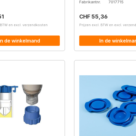
Fabrikantnr.
7017715
prijs:
Normale prijs:
51
CHF 55,36
. BTW en excl. verzendkosten
Prijzen excl. BTW en excl. verze
In de winkelmand
In de winkelma