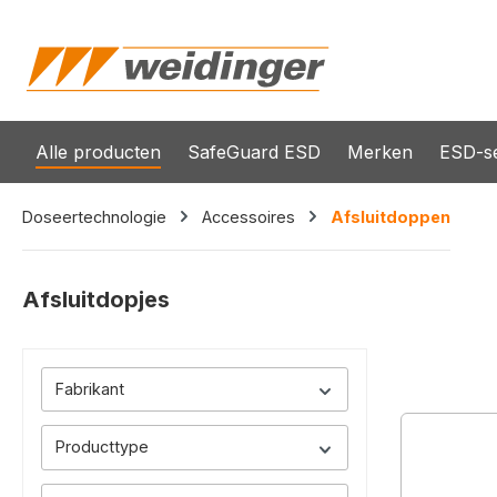
oekopdracht
Ga naar de hoofdnavigatie
Alle producten
SafeGuard ESD
Merken
ESD-se
Doseertechnologie
Accessoires
Afsluitdoppen
Afsluitdopjes
Fabrikant
Producttype