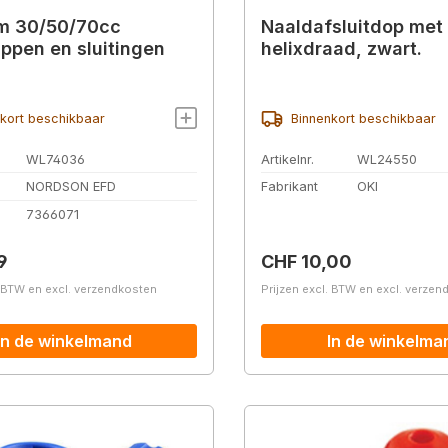
m 30/50/70cc
Naaldafsluitdop met
ppen en sluitingen
helixdraad, zwart.
kort beschikbaar
Binnenkort beschikbaar
WL74036
Artikelnr.
WL24550
NORDSON EFD
Fabrikant
OKI
.
7366071
prijs:
Normale prijs:
9
CHF 10,00
. BTW en excl. verzendkosten
Prijzen excl. BTW en excl. verze
In de winkelmand
In de winkelma