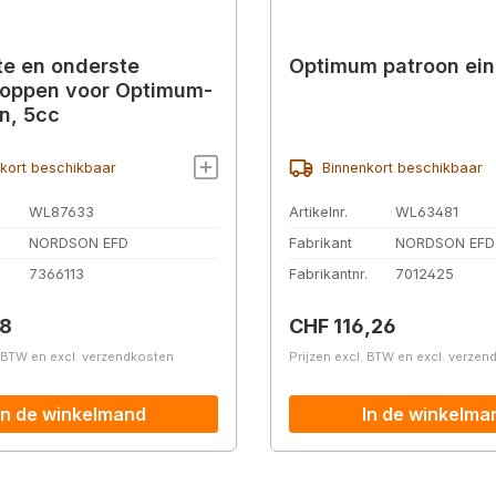
e en onderste
Optimum patroon ei
doppen voor Optimum-
n, 5cc
kort beschikbaar
Binnenkort beschikbaar
WL87633
Artikelnr.
WL63481
NORDSON EFD
Fabrikant
NORDSON EFD
.
7366113
Fabrikantnr.
7012425
prijs:
Normale prijs:
98
CHF 116,26
. BTW en excl. verzendkosten
Prijzen excl. BTW en excl. verze
In de winkelmand
In de winkelma