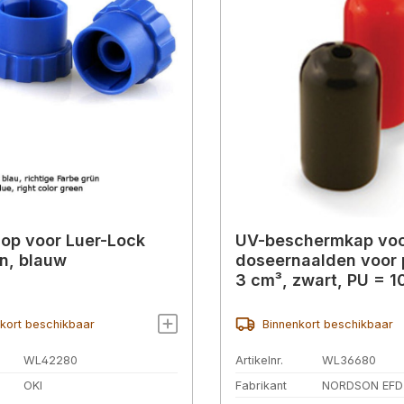
dop voor Luer-Lock
UV-beschermkap vo
n, blauw
doseernaalden voor 
3 cm³, zwart, PU = 10
kort beschikbaar
Binnenkort beschikbaar
WL42280
Artikelnr.
WL36680
OKI
Fabrikant
NORDSON EFD