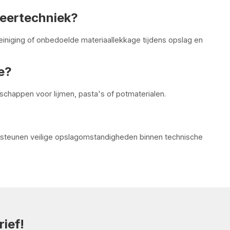
seertechniek?
iniging of onbedoelde materiaallekkage tijdens opslag en
e?
chappen voor lijmen, pasta's of potmaterialen.
steunen veilige opslagomstandigheden binnen technische
ief!