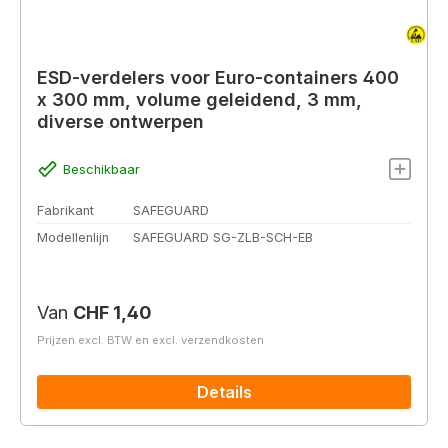
ESD-verdelers voor Euro-containers 400
x 300 mm, volume geleidend, 3 mm,
diverse ontwerpen
Beschikbaar
Fabrikant
SAFEGUARD
Modellenlijn
SAFEGUARD SG-ZLB-SCH-EB
Normale prijs:
Van
CHF 1,40
Prijzen excl. BTW en excl. verzendkosten
Details