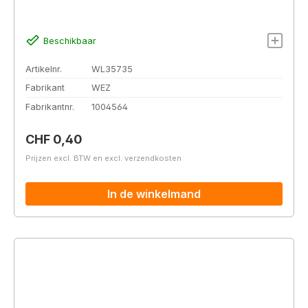
Beschikbaar
Artikelnr.
WL35735
Fabrikant
WEZ
Fabrikantnr.
1004564
Normale prijs:
CHF 0,40
Prijzen excl. BTW en excl. verzendkosten
In de winkelmand