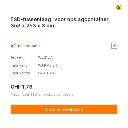
ESD-tussenlaag, voor opslagcontainer,
353 x 253 x 3 mm
Beschikbaar
Artikelnr.
WL21074
Fabrikant
WARMBIER
Fabrikantnr.
5401.0253
Normale prijs:
CHF 1,73
Prijzen excl. BTW en excl. verzendkosten
In de winkelmand