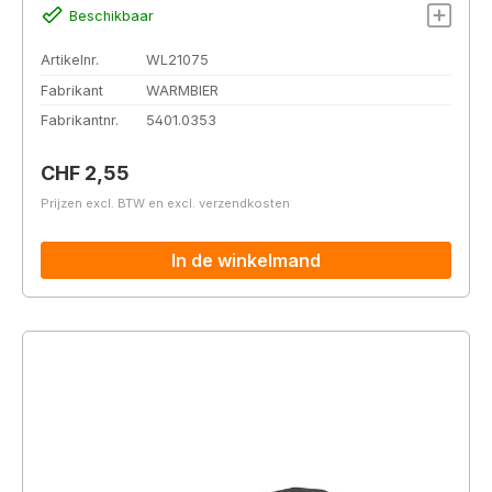
Beschikbaar
Artikelnr.
WL21075
Fabrikant
WARMBIER
Fabrikantnr.
5401.0353
Normale prijs:
CHF 2,55
Prijzen excl. BTW en excl. verzendkosten
In de winkelmand