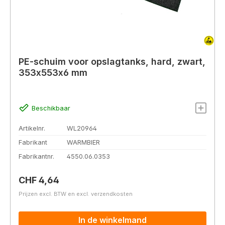
PE-schuim voor opslagtanks, hard, zwart,
353x553x6 mm
Beschikbaar
Artikelnr.
WL20964
Fabrikant
WARMBIER
Fabrikantnr.
4550.06.0353
Normale prijs:
CHF 4,64
Prijzen excl. BTW en excl. verzendkosten
In de winkelmand