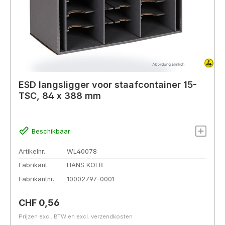
ESD langsligger voor staafcontainer 15-
TSC, 84 x 388 mm
Beschikbaar
Artikelnr.
WL40078
Fabrikant
HANS KOLB
Fabrikantnr.
10002797-0001
Normale prijs:
CHF 0,56
Prijzen excl. BTW en excl. verzendkosten