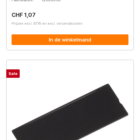
Normale prijs:
CHF 1,07
Prijzen excl. BTW en excl. verzendkosten
In de winkelmand
Sale