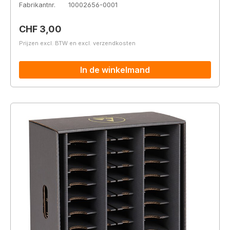
Fabrikantnr.
10002656-0001
Normale prijs:
CHF 3,00
Prijzen excl. BTW en excl. verzendkosten
In de winkelmand