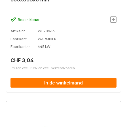
Beschikbaar
Artikelnr.
WL20966
Fabrikant
WARMBIER
Fabrikantnr.
4451.W
Normale prijs:
CHF 3,04
Prijzen excl. BTW en excl. verzendkosten
In de winkelmand