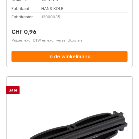
Fabrikant
HANS KOLB
Fabrikantnr.
12000035
Normale prijs:
CHF 0,96
Prijzen excl. BTW en excl. verzendkosten
In de winkelmand
Sale