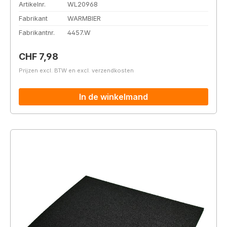
Artikelnr.
WL20968
Fabrikant
WARMBIER
Fabrikantnr.
4457.W
Normale prijs:
CHF 7,98
Prijzen excl. BTW en excl. verzendkosten
In de winkelmand