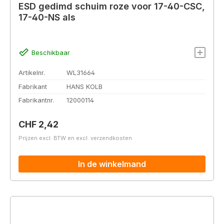
ESD gedimd schuim roze voor 17-40-CSC,
17-40-NS als
Beschikbaar
Artikelnr.
WL31664
Fabrikant
HANS KOLB
Fabrikantnr.
12000114
Normale prijs:
CHF 2,42
Prijzen excl. BTW en excl. verzendkosten
In de winkelmand