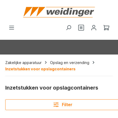
hoofdinhoud
Je hebt 0 items o
Wink
Zakelijke apparatuur
Opslag en verzending
Inzetstukken voor opslagcontainers
Inzetstukken voor opslagcontainers
Filter