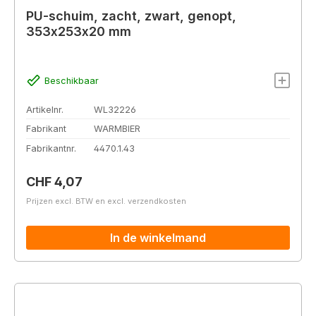
PU-schuim, zacht, zwart, genopt,
353x253x20 mm
Beschikbaar
Artikelnr.
WL32226
Fabrikant
WARMBIER
Fabrikantnr.
4470.1.43
Normale prijs:
CHF 4,07
Prijzen excl. BTW en excl. verzendkosten
In de winkelmand