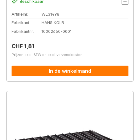
Beschikbaar
Artikelnr.
WL31498
Fabrikant
HANS KOLB
Fabrikantnr.
10002650-0001
Normale prijs:
CHF 1,81
Prijzen excl. BTW en excl. verzendkosten
In de winkelmand