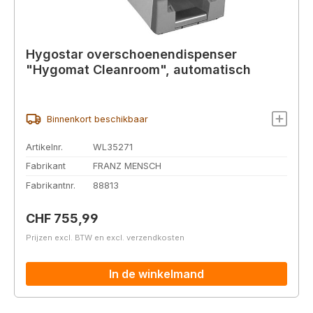
Hygostar overschoenendispenser
"Hygomat Cleanroom", automatisch
Binnenkort beschikbaar
Artikelnr.
WL35271
Fabrikant
FRANZ MENSCH
Fabrikantnr.
88813
Normale prijs:
CHF 755,99
Prijzen excl. BTW en excl. verzendkosten
In de winkelmand