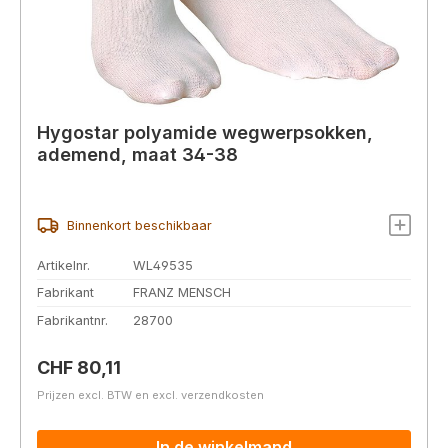
Hygostar polyamide wegwerpsokken,
ademend, maat 34-38
Binnenkort beschikbaar
Artikelnr.
WL49535
Fabrikant
FRANZ MENSCH
Fabrikantnr.
28700
Normale prijs:
CHF 80,11
Prijzen excl. BTW en excl. verzendkosten
In de winkelmand