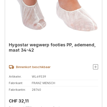
Hygostar wegwerp footies PP, ademend,
maat 34-42
Binnenkort beschikbaar
Artikelnr.
WL49539
Fabrikant
FRANZ MENSCH
Fabrikantnr.
28740
Normale prijs:
CHF 32,11