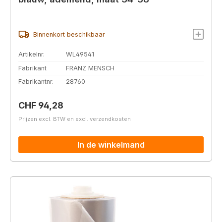
Binnenkort beschikbaar
Artikelnr.
WL49541
Fabrikant
FRANZ MENSCH
Fabrikantnr.
28760
Normale prijs:
CHF 94,28
Prijzen excl. BTW en excl. verzendkosten
In de winkelmand