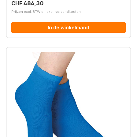
Normale prijs:
CHF 484,30
Prijzen excl. BTW en excl. verzendkosten
In de winkelmand