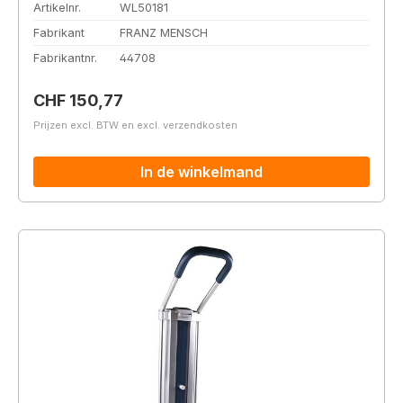
Artikelnr.
WL50181
Fabrikant
FRANZ MENSCH
Fabrikantnr.
44708
Normale prijs:
CHF 150,77
Prijzen excl. BTW en excl. verzendkosten
In de winkelmand