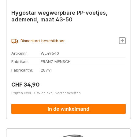
Hygostar wegwerpbare PP-voetjes,
ademend, maat 43-50
Binnenkort beschikbaar
Artikelnr.
WL49540
Fabrikant
FRANZ MENSCH
Fabrikantnr.
28741
Normale prijs:
CHF 34,90
Prijzen excl. BTW en excl. verzendkosten
In de winkelmand