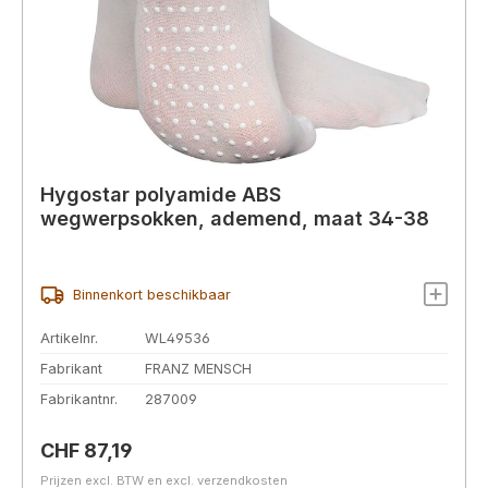
Hygostar polyamide ABS
wegwerpsokken, ademend, maat 34-38
Binnenkort beschikbaar
Artikelnr.
WL49536
Fabrikant
FRANZ MENSCH
Fabrikantnr.
287009
Normale prijs:
CHF 87,19
Prijzen excl. BTW en excl. verzendkosten