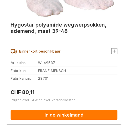
Hygostar polyamide wegwerpsokken,
ademend, maat 39-48
Binnenkort beschikbaar
Artikelnr.
WL49537
Fabrikant
FRANZ MENSCH
Fabrikantnr.
28701
Normale prijs:
CHF 80,11
Prijzen excl. BTW en excl. verzendkosten
In de winkelmand