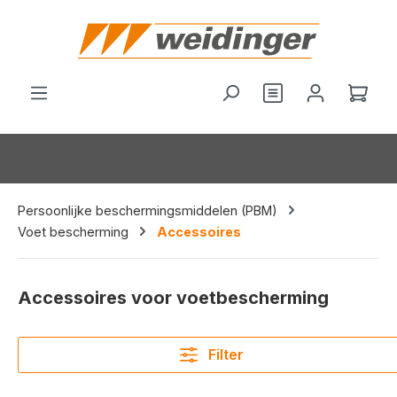
hoofdinhoud
Je hebt 0 items o
Wink
Persoonlijke beschermingsmiddelen (PBM)
Voet bescherming
Accessoires
Accessoires voor voetbescherming
Filter