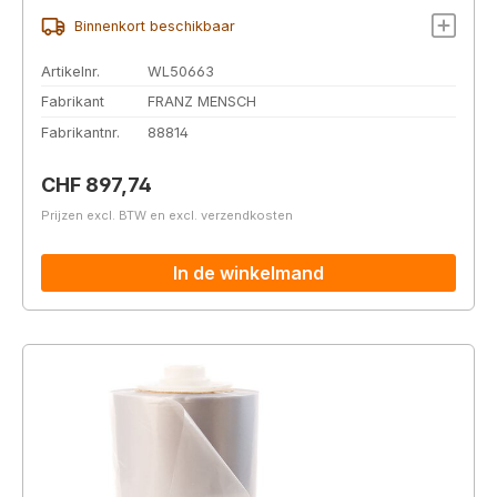
Binnenkort beschikbaar
Artikelnr.
WL50663
Fabrikant
FRANZ MENSCH
Fabrikantnr.
88814
Normale prijs:
CHF 897,74
Prijzen excl. BTW en excl. verzendkosten
In de winkelmand