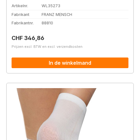
Artikelnr.
WL35273
Fabrikant
FRANZ MENSCH
Fabrikantnr.
88810
Normale prijs:
CHF 346,86
Prijzen excl. BTW en excl. verzendkosten
In de winkelmand