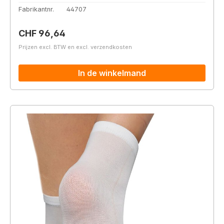
Fabrikantnr.
44707
Normale prijs:
CHF 96,64
Prijzen excl. BTW en excl. verzendkosten
In de winkelmand