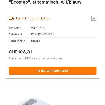
"Ecostep", automatisch, wit/blauw
Binnenkort beschikbaar
Artikelnr.
WL50667
Fabrikant
FRANZ MENSCH
Fabrikantnr.
88818
Normale prijs:
CHF 106,31
Prijzen excl. BTW en excl. verzendkosten
In de winkelmand