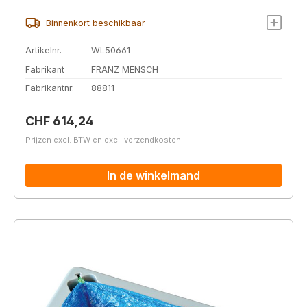
Binnenkort beschikbaar
Artikelnr.
WL50661
Fabrikant
FRANZ MENSCH
Fabrikantnr.
88811
Normale prijs:
CHF 614,24
Prijzen excl. BTW en excl. verzendkosten
In de winkelmand