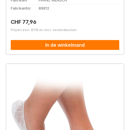
Fabrikant
FRANZ MENSCH
Fabrikantnr.
88812
Normale prijs:
CHF 77,96
Prijzen excl. BTW en excl. verzendkosten
In de winkelmand