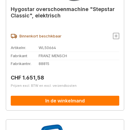
Hygostar overschoenmachine "Stepstar
Classic", elektrisch
Binnenkort beschikbaar
Artikelnr.
WL50664
Fabrikant
FRANZ MENSCH
Fabrikantnr.
88815
Normale prijs:
CHF 1.651,58
Prijzen excl. BTW en excl. verzendkosten
In de winkelmand