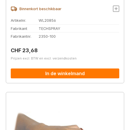
Binnenkort beschikbaar
Artikelnr.
WL20856
Fabrikant
TECHSPRAY
Fabrikantnr.
2350-100
Normale prijs:
CHF 23,68
Prijzen excl. BTW en excl. verzendkosten
In de winkelmand