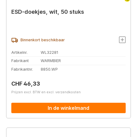
ESD-doekjes, wit, 50 stuks
Binnenkort beschikbaar
Artikelnr.
WL32281
Fabrikant
WARMBIER
Fabrikantnr.
8850.WP
Normale prijs:
CHF 46,33
Prijzen excl. BTW en excl. verzendkosten
In de winkelmand