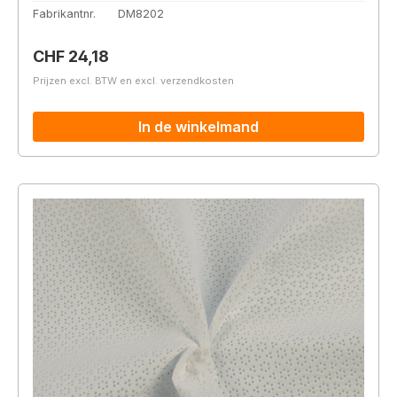
Fabrikantnr.
DM8202
Normale prijs:
CHF 24,18
Prijzen excl. BTW en excl. verzendkosten
In de winkelmand