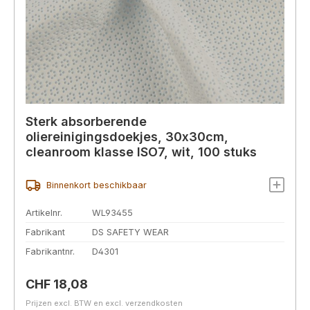
Sterk absorberende
oliereinigingsdoekjes, 30x30cm,
cleanroom klasse ISO7, wit, 100 stuks
Binnenkort beschikbaar
Artikelnr.
WL93455
Fabrikant
DS SAFETY WEAR
Fabrikantnr.
D4301
Normale prijs:
CHF 18,08
Prijzen excl. BTW en excl. verzendkosten