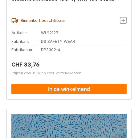
Binnenkort beschikbaar
Artikelnr.
WL92127
Fabrikant
DS SAFETY WEAR
Fabrikantnr.
DP3302-4
Normale prijs:
CHF 33,76
Prijzen excl. BTW en excl. verzendkosten
In de winkelmand