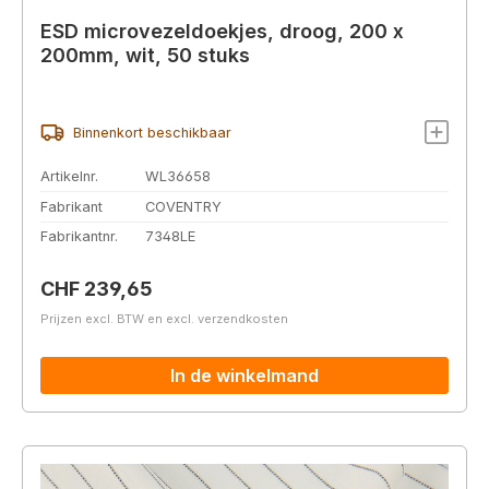
ESD microvezeldoekjes, droog, 200 x
200mm, wit, 50 stuks
Binnenkort beschikbaar
Artikelnr.
WL36658
Fabrikant
COVENTRY
Fabrikantnr.
7348LE
Normale prijs:
CHF 239,65
Prijzen excl. BTW en excl. verzendkosten
In de winkelmand