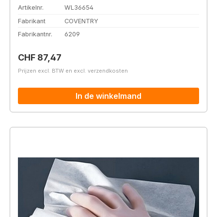
Artikelnr.
WL36654
Fabrikant
COVENTRY
Fabrikantnr.
6209
Normale prijs:
CHF 87,47
Prijzen excl. BTW en excl. verzendkosten
In de winkelmand