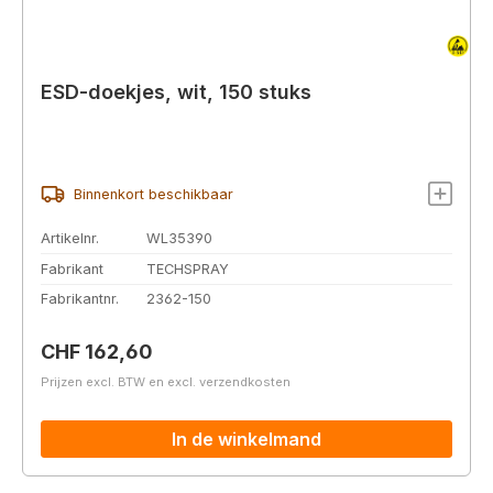
ESD-doekjes, wit, 150 stuks
Binnenkort beschikbaar
Artikelnr.
WL35390
Fabrikant
TECHSPRAY
Fabrikantnr.
2362-150
Normale prijs:
CHF 162,60
Prijzen excl. BTW en excl. verzendkosten
In de winkelmand