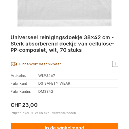
Universeel reinigingsdoekje 38×42 cm -
Sterk absorberend doekje van cellulose-
PP-composiet, wit, 70 stuks
Binnenkort beschikbaar
Artikelnr.
WL93467
Fabrikant
DS SAFETY WEAR
Fabrikantnr.
DM3842
Normale prijs:
CHF 23,00
Prijzen excl. BTW en excl. verzendkosten
In de winkelmand