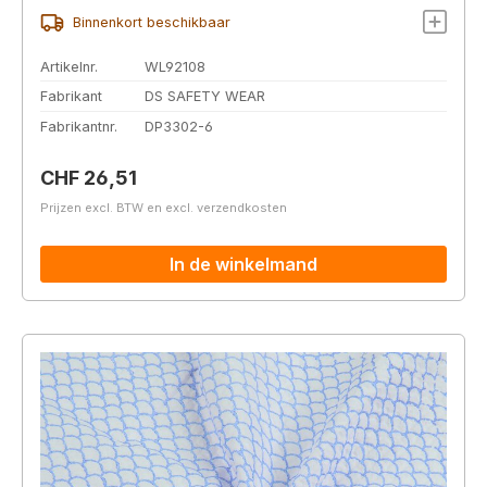
Binnenkort beschikbaar
Artikelnr.
WL92108
Fabrikant
DS SAFETY WEAR
Fabrikantnr.
DP3302-6
Normale prijs:
CHF 26,51
Prijzen excl. BTW en excl. verzendkosten
In de winkelmand