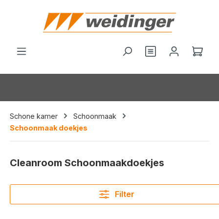
hoofdinhoud
Je hebt 0 items o
Wink
Schone kamer
Schoonmaak
Schoonmaak doekjes
Cleanroom Schoonmaakdoekjes
Filter