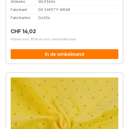
Artikelnr.
WL93454
Fabrikant
DS SAFETY WEAR
Fabrikantnr.
D4204
Normale prijs:
CHF 14,02
Prijzen excl. BTW en excl. verzendkosten
In de winkelmand