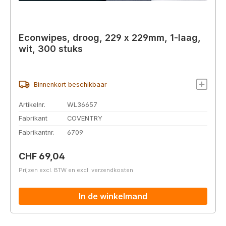
Econwipes, droog, 229 x 229mm, 1-laag,
wit, 300 stuks
Binnenkort beschikbaar
Artikelnr.
WL36657
Fabrikant
COVENTRY
Fabrikantnr.
6709
Normale prijs:
CHF 69,04
Prijzen excl. BTW en excl. verzendkosten
In de winkelmand