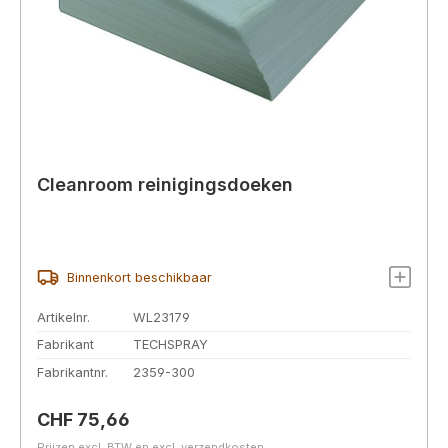
Cleanroom reinigingsdoeken
Binnenkort beschikbaar
Artikelnr.
WL23179
Fabrikant
TECHSPRAY
Fabrikantnr.
2359-300
Normale prijs:
CHF 75,66
Prijzen excl. BTW en excl. verzendkosten