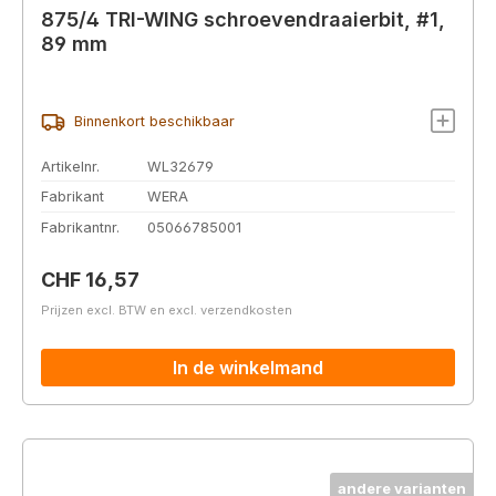
875/4 TRI-WING schroevendraaierbit, #1,
89 mm
Binnenkort beschikbaar
Artikelnr.
WL32679
Fabrikant
WERA
Fabrikantnr.
05066785001
Normale prijs:
CHF 16,57
Prijzen excl. BTW en excl. verzendkosten
In de winkelmand
andere varianten