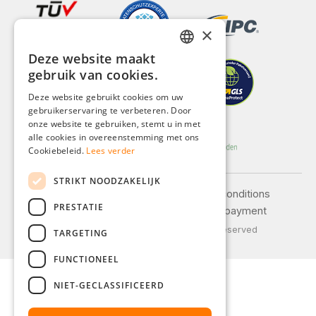
×
Deze website maakt
GERMAN
gebruik van cookies.
ENGLISH
Deze website gebruikt cookies om uw
gebruikerservaring te verbeteren. Door
FRENCH
onze website te gebruiken, stemt u in met
ITALIAN
alle cookies in overeenstemming met ons
Cookiebeleid.
Lees verder
DUTCH
STRIKT NOODZAKELIJK
POLISH
Legal notice
General terms and conditions
PRESTATIE
Privacy policy
Shipping and payment
© 2026 Weidinger GmbH, All Rights Reserved
TARGETING
FUNCTIONEEL
NIET-GECLASSIFICEERD