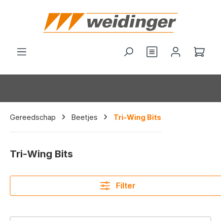
hoofdinhoud
Je hebt 0 items o
Wink
Gereedschap
Beetjes
Tri-Wing Bits
Tri-Wing Bits
Filter