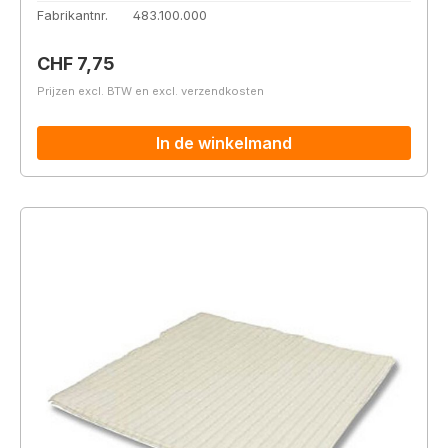
Fabrikantnr.
483.100.000
Normale prijs:
CHF 7,75
Prijzen excl. BTW en excl. verzendkosten
In de winkelmand