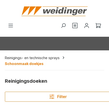
hoofdinhoud
Je hebt 0 items o
Wink
Reinigings- en technische sprays
Schoonmaak doekjes
Reinigingsdoeken
Filter