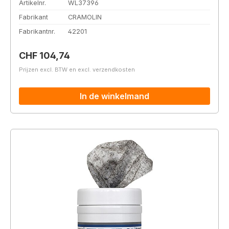
Artikelnr.
WL37396
Fabrikant
CRAMOLIN
Fabrikantnr.
42201
Normale prijs:
CHF 104,74
Prijzen excl. BTW en excl. verzendkosten
In de winkelmand