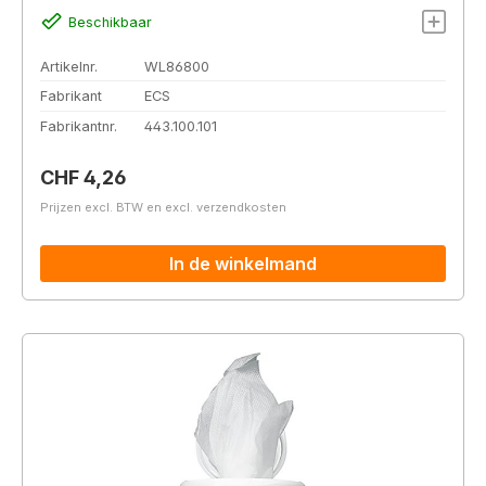
Beschikbaar
Artikelnr.
WL86800
Fabrikant
ECS
Fabrikantnr.
443.100.101
Normale prijs:
CHF 4,26
Prijzen excl. BTW en excl. verzendkosten
In de winkelmand