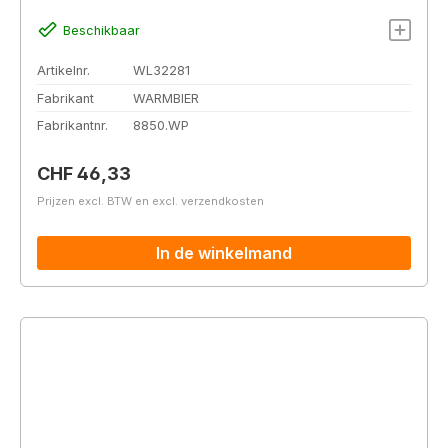
Beschikbaar
Artikelnr.
WL32281
Fabrikant
WARMBIER
Fabrikantnr.
8850.WP
Normale prijs:
CHF 46,33
Prijzen excl. BTW en excl. verzendkosten
In de winkelmand