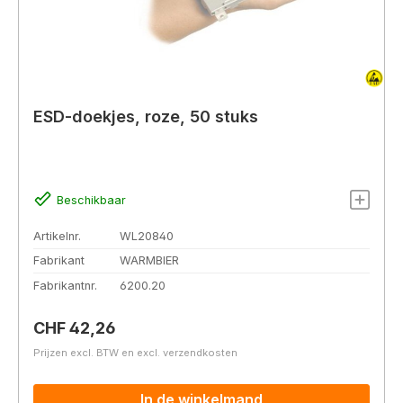
ESD-doekjes, roze, 50 stuks
Beschikbaar
Artikelnr.
WL20840
Fabrikant
WARMBIER
Fabrikantnr.
6200.20
Normale prijs:
CHF 42,26
Prijzen excl. BTW en excl. verzendkosten
In de winkelmand