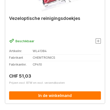
Vezeloptische reinigingsdoekjes
Beschikbaar
Artikelnr.
WL41384
Fabrikant
CHEMTRONICS
Fabrikantnr.
CP410
Normale prijs:
CHF 51,03
Prijzen excl. BTW en excl. verzendkosten
In de winkelmand