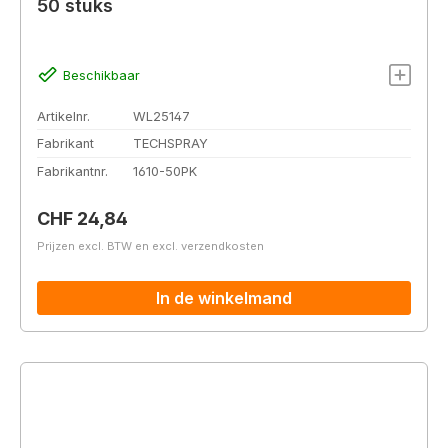
50 stuks
Beschikbaar
Artikelnr.
WL25147
Fabrikant
TECHSPRAY
Fabrikantnr.
1610-50PK
Normale prijs:
CHF 24,84
Prijzen excl. BTW en excl. verzendkosten
In de winkelmand