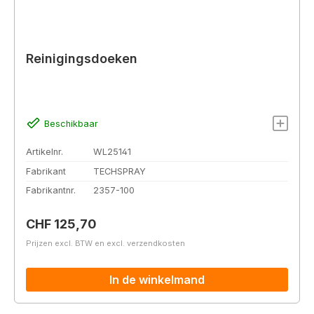
Reinigingsdoeken
Beschikbaar
Artikelnr.
WL25141
Fabrikant
TECHSPRAY
Fabrikantnr.
2357-100
Normale prijs:
CHF 125,70
Prijzen excl. BTW en excl. verzendkosten
In de winkelmand