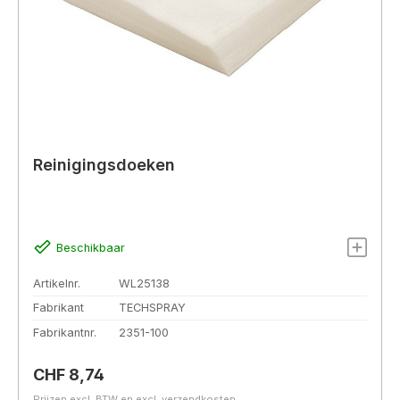
Reinigingsdoeken
Beschikbaar
Artikelnr.
WL25138
Fabrikant
TECHSPRAY
Fabrikantnr.
2351-100
Normale prijs:
CHF 8,74
Prijzen excl. BTW en excl. verzendkosten