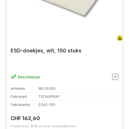
ESD-doekjes, wit, 150 stuks
Beschikbaar
Artikelnr.
WL35390
Fabrikant
TECHSPRAY
Fabrikantnr.
2362-150
Normale prijs:
CHF 162,60
Prijzen excl. BTW en excl. verzendkosten