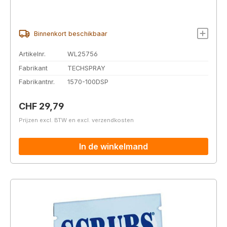
Binnenkort beschikbaar
Artikelnr.
WL25756
Fabrikant
TECHSPRAY
Fabrikantnr.
1570-100DSP
Normale prijs:
CHF 29,79
Prijzen excl. BTW en excl. verzendkosten
In de winkelmand