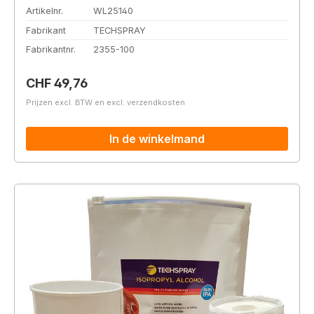
Artikelnr.
WL25140
Fabrikant
TECHSPRAY
Fabrikantnr.
2355-100
Normale prijs:
CHF 49,76
Prijzen excl. BTW en excl. verzendkosten
In de winkelmand