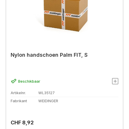
Nylon handschoen Palm FIT, S
Beschikbaar
Artikelnr.
WL35127
Fabrikant
WEIDINGER
Normale prijs:
CHF 8,92