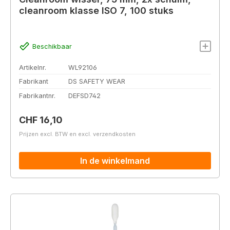
cleanroom klasse ISO 7, 100 stuks
Beschikbaar
Artikelnr.
WL92106
Fabrikant
DS SAFETY WEAR
Fabrikantnr.
DEFSD742
Normale prijs:
CHF 16,10
Prijzen excl. BTW en excl. verzendkosten
In de winkelmand