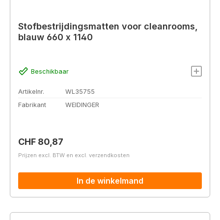
Stofbestrijdingsmatten voor cleanrooms,
blauw 660 x 1140
Beschikbaar
Artikelnr.
WL35755
Fabrikant
WEIDINGER
Normale prijs:
CHF 80,87
Prijzen excl. BTW en excl. verzendkosten
In de winkelmand