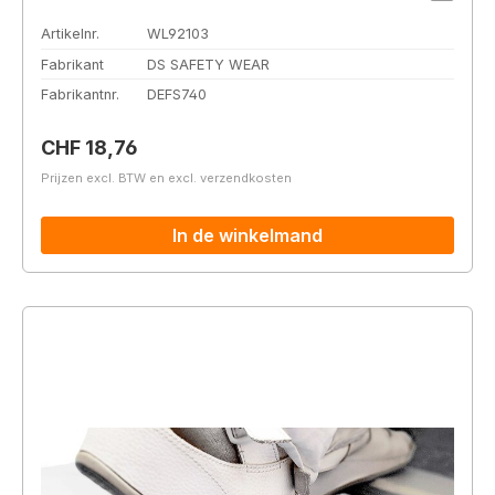
Artikelnr.
WL92103
Fabrikant
DS SAFETY WEAR
Fabrikantnr.
DEFS740
Normale prijs:
CHF 18,76
Prijzen excl. BTW en excl. verzendkosten
In de winkelmand