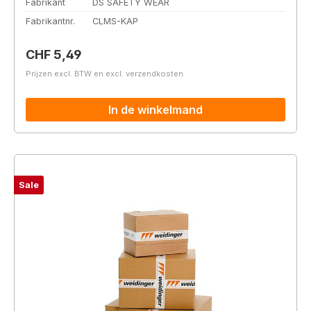
Fabrikant
DS SAFETY WEAR
Fabrikantnr.
CLMS-KAP
Normale prijs:
CHF 5,49
Prijzen excl. BTW en excl. verzendkosten
In de winkelmand
Sale