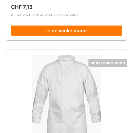
Normale prijs:
CHF 7,13
Prijzen excl. BTW en excl. verzendkosten
In de winkelmand
andere varianten