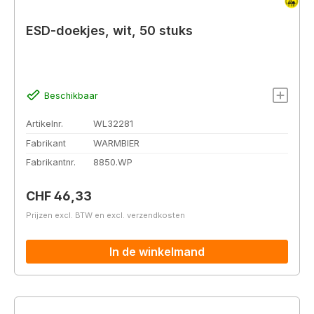
ESD-doekjes, wit, 50 stuks
Beschikbaar
Artikelnr.
WL32281
Fabrikant
WARMBIER
Fabrikantnr.
8850.WP
Normale prijs:
CHF 46,33
Prijzen excl. BTW en excl. verzendkosten
In de winkelmand