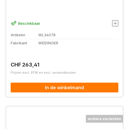
Beschikbaar
Artikelnr.
WL34078
Fabrikant
WEIDINGER
Normale prijs:
CHF 263,41
Prijzen excl. BTW en excl. verzendkosten
In de winkelmand
andere varianten