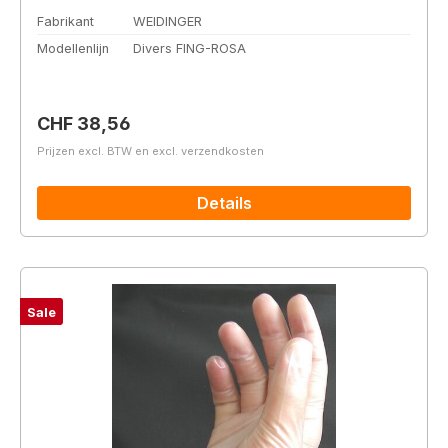
Fabrikant
WEIDINGER
Modellenlijn
Divers FING-ROSA
Normale prijs:
CHF 38,56
Prijzen excl. BTW en excl. verzendkosten
Details
Sale