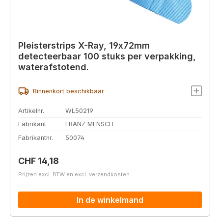
Pleisterstrips X-Ray, 19x72mm
detecteerbaar 100 stuks per verpakking,
waterafstotend.
Binnenkort beschikbaar
Artikelnr.
WL50219
Fabrikant
FRANZ MENSCH
Fabrikantnr.
50074
Normale prijs:
CHF 14,18
Prijzen excl. BTW en excl. verzendkosten
In de winkelmand