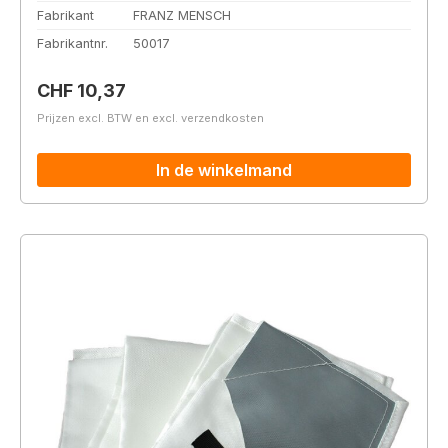
Fabrikant
FRANZ MENSCH
Fabrikantnr.
50017
Normale prijs:
CHF 10,37
Prijzen excl. BTW en excl. verzendkosten
In de winkelmand