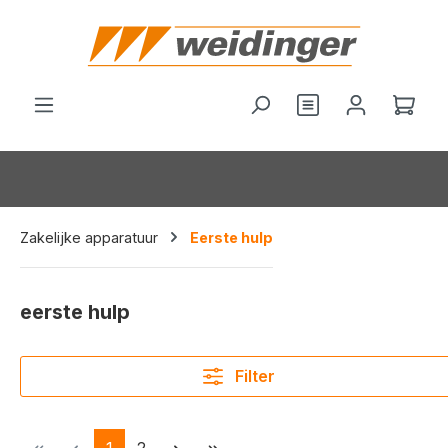
hoofdinhoud
Je hebt 0 items o
Wink
Zakelijke apparatuur
Eerste hulp
eerste hulp
Filter
Pagina
Pagina