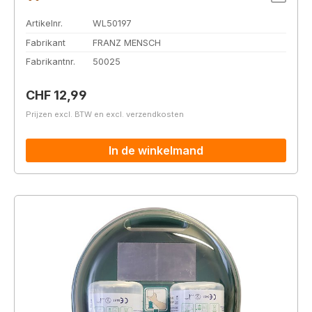
Artikelnr.
WL50197
Fabrikant
FRANZ MENSCH
Fabrikantnr.
50025
Normale prijs:
CHF 12,99
Prijzen excl. BTW en excl. verzendkosten
In de winkelmand