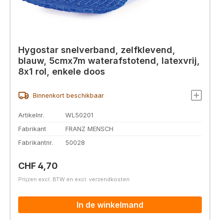
Hygostar snelverband, zelfklevend,
blauw, 5cmx7m waterafstotend, latexvrij,
8x1 rol, enkele doos
Binnenkort beschikbaar
Artikelnr.
WL50201
Fabrikant
FRANZ MENSCH
Fabrikantnr.
50028
Normale prijs:
CHF 4,70
Prijzen excl. BTW en excl. verzendkosten
In de winkelmand