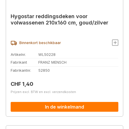
Hygostar reddingsdeken voor
volwassenen 210x160 cm, goud/zilver
Binnenkort beschikbaar
Artikelnr.
WL50228
Fabrikant
FRANZ MENSCH
Fabrikantnr.
52850
Normale prijs:
CHF 1,40
Prijzen excl. BTW en excl. verzendkosten
In de winkelmand