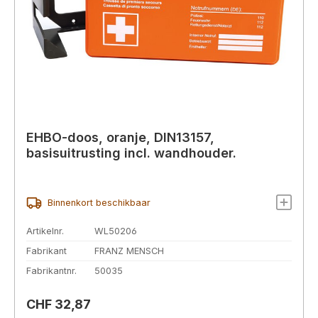
EHBO-doos, oranje, DIN13157,
basisuitrusting incl. wandhouder.
Binnenkort beschikbaar
Artikelnr.
WL50206
Fabrikant
FRANZ MENSCH
Fabrikantnr.
50035
Normale prijs:
CHF 32,87