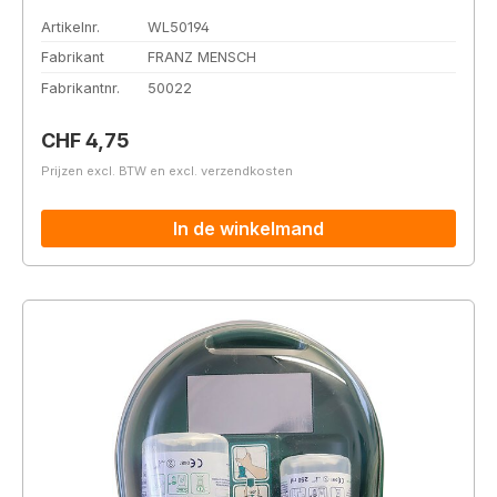
Artikelnr.
WL50194
Fabrikant
FRANZ MENSCH
Fabrikantnr.
50022
Normale prijs:
CHF 4,75
Prijzen excl. BTW en excl. verzendkosten
In de winkelmand