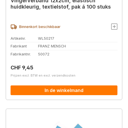
Vingerverband 12x2cm, elastisch
huidkleurig, textielstof, pak á 100 stuks
Binnenkort beschikbaar
Artikelnr.
WL50217
Fabrikant
FRANZ MENSCH
Fabrikantnr.
50072
Normale prijs:
CHF 9,45
Prijzen excl. BTW en excl. verzendkosten
In de winkelmand