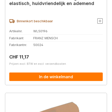
elastisch, huidvriendelijk en ademend
Binnenkort beschikbaar
Artikelnr.
WL50196
Fabrikant
FRANZ MENSCH
Fabrikantnr.
50024
Normale prijs:
CHF 11,17
Prijzen excl. BTW en excl. verzendkosten
In de winkelmand