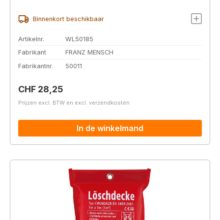
Binnenkort beschikbaar
Artikelnr.
WL50185
Fabrikant
FRANZ MENSCH
Fabrikantnr.
50011
Normale prijs:
CHF 28,25
Prijzen excl. BTW en excl. verzendkosten
In de winkelmand