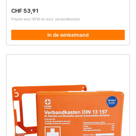
Normale prijs:
CHF 53,91
Prijzen excl. BTW en excl. verzendkosten
In de winkelmand