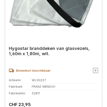
Hygostar branddeken van glasvezels,
1,60m x 1,80m, wit.
Binnenkort beschikbaar
Artikelnr.
WL50227
Fabrikant
FRANZ MENSCH
Fabrikantnr.
52811
Normale prijs:
CHF 23,95