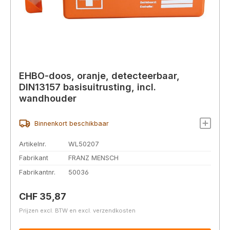
EHBO-doos, oranje, detecteerbaar,
DIN13157 basisuitrusting, incl.
wandhouder
Binnenkort beschikbaar
Artikelnr.
WL50207
Fabrikant
FRANZ MENSCH
Fabrikantnr.
50036
Normale prijs:
CHF 35,87
Prijzen excl. BTW en excl. verzendkosten