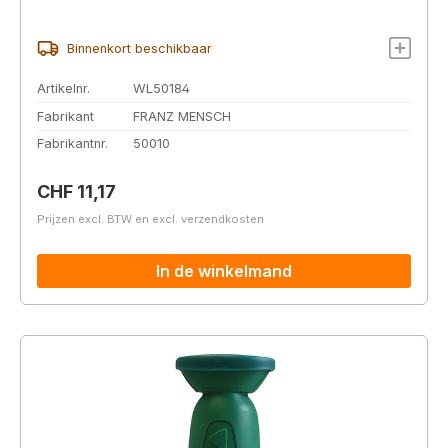
Binnenkort beschikbaar
Artikelnr.
WL50184
Fabrikant
FRANZ MENSCH
Fabrikantnr.
50010
Normale prijs:
CHF 11,17
Prijzen excl. BTW en excl. verzendkosten
In de winkelmand