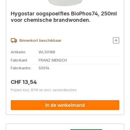
Hygostar oogspoelfles BioPhos74, 250ml
voor chemische brandwonden.
Binnenkort beschikbaar
Artikelnr.
WL50188
Fabrikant
FRANZ MENSCH
Fabrikantnr.
50014
Normale prijs:
CHF 13,54
Prijzen excl. BTW en excl. verzendkosten
In de winkelmand