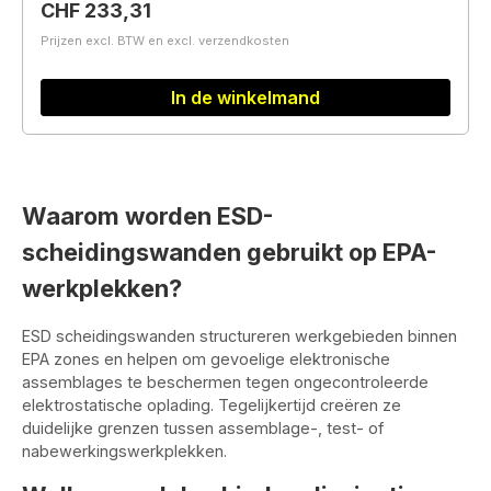
Normale prijs:
CHF 233,31
Prijzen excl. BTW en excl. verzendkosten
In de winkelmand
Waarom worden ESD-
scheidingswanden gebruikt op EPA-
werkplekken?
ESD scheidingswanden structureren werkgebieden binnen
EPA zones en helpen om gevoelige elektronische
assemblages te beschermen tegen ongecontroleerde
elektrostatische oplading. Tegelijkertijd creëren ze
duidelijke grenzen tussen assemblage-, test- of
nabewerkingswerkplekken.