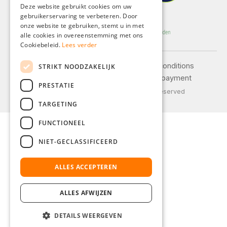
Deze website gebruikt cookies om uw
gebruikerservaring te verbeteren. Door
FRENCH
onze website te gebruiken, stemt u in met
ITALIAN
alle cookies in overeenstemming met ons
Cookiebeleid.
Lees verder
DUTCH
Legal notice
General terms and conditions
STRIKT NOODZAKELIJK
POLISH
Privacy policy
Shipping and payment
PRESTATIE
© 2026 Weidinger GmbH, All Rights Reserved
TARGETING
FUNCTIONEEL
NIET-GECLASSIFICEERD
ALLES ACCEPTEREN
ALLES AFWIJZEN
DETAILS WEERGEVEN