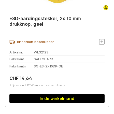
ESD-aardingsstekker, 2x 10 mm
drukknop, geel
Binnenkort beschikbaar
Artikelnr.
WL32123
Fabrikant
SAFEGUARD
Fabrikantnr.
SG-ES-2X10DK-GE
Normale prijs:
CHF 14,64
Prijzen excl. BTW en excl. verzendkosten
In de winkelmand