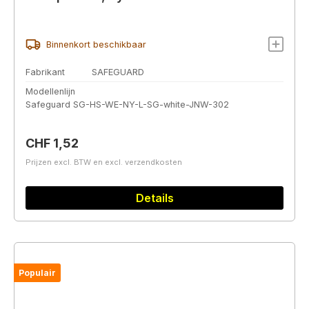
Binnenkort beschikbaar
Fabrikant
SAFEGUARD
Modellenlijn
Safeguard SG-HS-WE-NY-L-SG-white-JNW-302
Normale prijs:
CHF 1,52
Prijzen excl. BTW en excl. verzendkosten
Details
Populair