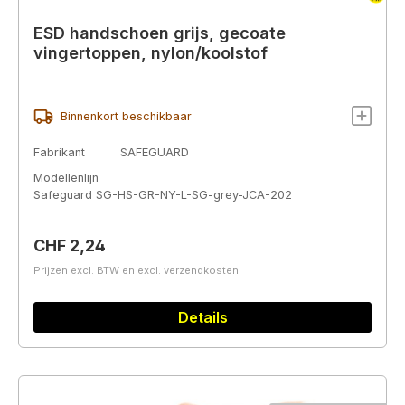
ESD handschoen grijs, gecoate
vingertoppen, nylon/koolstof
Binnenkort beschikbaar
Fabrikant
SAFEGUARD
Modellenlijn
Safeguard SG-HS-GR-NY-L-SG-grey-JCA-202
Normale prijs:
CHF 2,24
Prijzen excl. BTW en excl. verzendkosten
Details