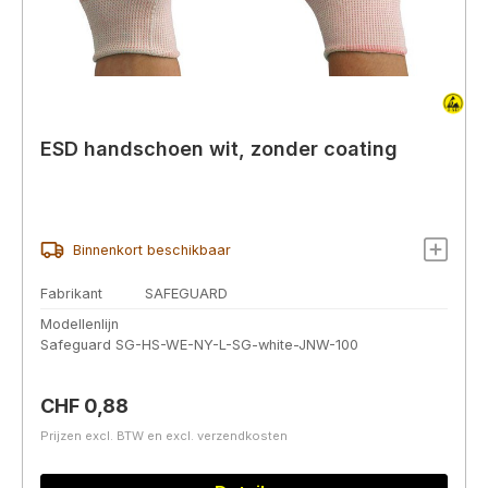
ESD handschoen wit, zonder coating
Binnenkort beschikbaar
Fabrikant
SAFEGUARD
Modellenlijn
Safeguard SG-HS-WE-NY-L-SG-white-JNW-100
Normale prijs:
CHF 0,88
Prijzen excl. BTW en excl. verzendkosten