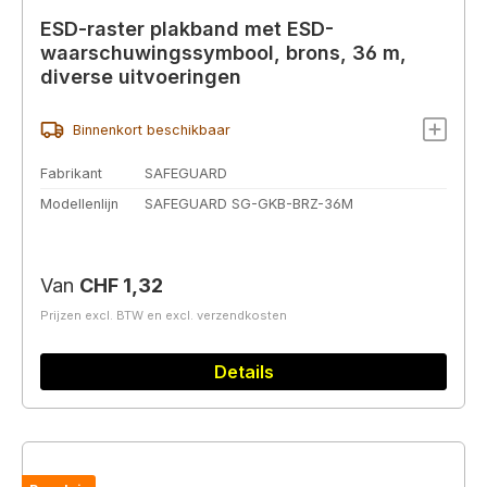
ESD-raster plakband met ESD-
waarschuwingssymbool, brons, 36 m,
diverse uitvoeringen
Binnenkort beschikbaar
Fabrikant
SAFEGUARD
Modellenlijn
SAFEGUARD SG-GKB-BRZ-36M
Normale prijs:
Van
CHF 1,32
Prijzen excl. BTW en excl. verzendkosten
Details