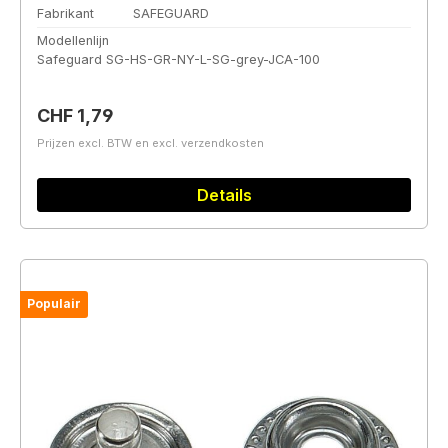
Fabrikant
SAFEGUARD
Modellenlijn
Safeguard SG-HS-GR-NY-L-SG-grey-JCA-100
Normale prijs:
CHF 1,79
Prijzen excl. BTW en excl. verzendkosten
Details
Populair