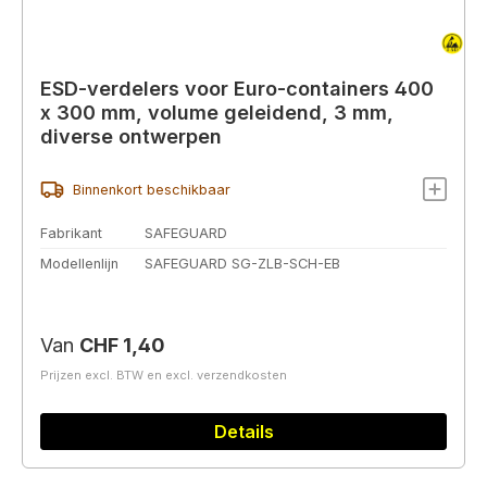
ESD-verdelers voor Euro-containers 400
x 300 mm, volume geleidend, 3 mm,
diverse ontwerpen
Binnenkort beschikbaar
Fabrikant
SAFEGUARD
Modellenlijn
SAFEGUARD SG-ZLB-SCH-EB
Normale prijs:
Van
CHF 1,40
Prijzen excl. BTW en excl. verzendkosten
Details