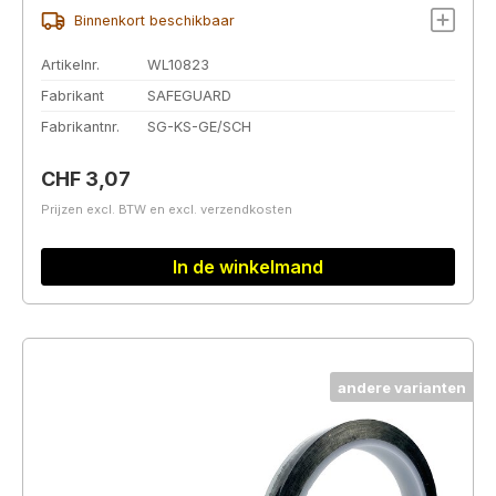
Binnenkort beschikbaar
Artikelnr.
WL10823
Fabrikant
SAFEGUARD
Fabrikantnr.
SG-KS-GE/SCH
Normale prijs:
CHF 3,07
Prijzen excl. BTW en excl. verzendkosten
In de winkelmand
andere varianten