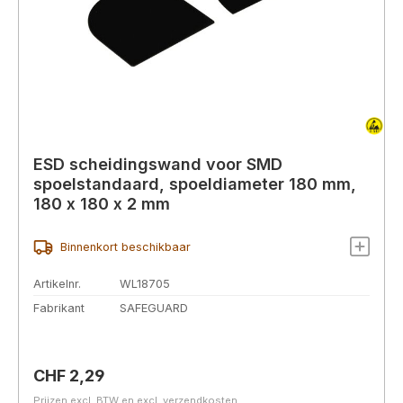
ESD scheidingswand voor SMD
spoelstandaard, spoeldiameter 180 mm,
180 x 180 x 2 mm
Binnenkort beschikbaar
Artikelnr.
WL18705
Fabrikant
SAFEGUARD
Normale prijs:
CHF 2,29
Prijzen excl. BTW en excl. verzendkosten