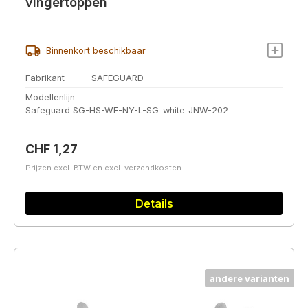
vingertoppen
Binnenkort beschikbaar
Fabrikant
SAFEGUARD
Modellenlijn
Safeguard SG-HS-WE-NY-L-SG-white-JNW-202
Normale prijs:
CHF 1,27
Prijzen excl. BTW en excl. verzendkosten
Details
andere varianten