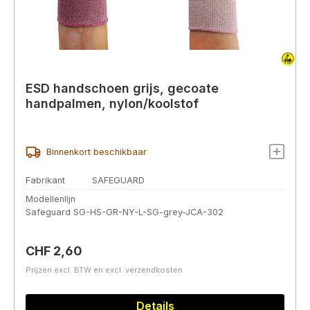
ESD handschoen grijs, gecoate
handpalmen, nylon/koolstof
Binnenkort beschikbaar
Fabrikant
SAFEGUARD
Modellenlijn
Safeguard SG-HS-GR-NY-L-SG-grey-JCA-302
Normale prijs:
CHF 2,60
Prijzen excl. BTW en excl. verzendkosten
Details