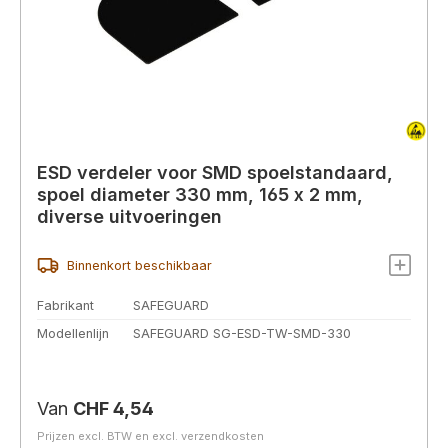
ESD verdeler voor SMD spoelstandaard,
spoel diameter 330 mm, 165 x 2 mm,
diverse uitvoeringen
Binnenkort beschikbaar
Fabrikant
SAFEGUARD
Modellenlijn
SAFEGUARD SG-ESD-TW-SMD-330
Normale prijs:
Van
CHF 4,54
Prijzen excl. BTW en excl. verzendkosten