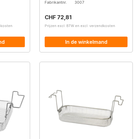
Fabrikantnr.
3007
Normale prijs:
CHF 72,81
ndkosten
Prijzen excl. BTW en excl. verzendkosten
nd
In de winkelmand