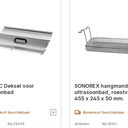
C Deksel voor
SONOREX hangmand
onbad
ultrasoonbad, roestvr
455 x 245 x 50 mm.
kort beschikbaar
Binnenkort beschikbaar
WL25699
Artikelnr.
WL18157