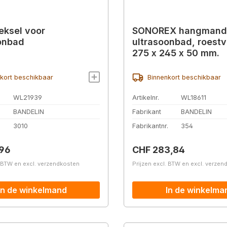
eksel voor
SONOREX hangmand
onbad
ultrasoonbad, roestvr
275 x 245 x 50 mm.
kort beschikbaar
Binnenkort beschikbaar
WL21939
Artikelnr.
WL18611
BANDELIN
Fabrikant
BANDELIN
.
3010
Fabrikantnr.
354
prijs:
Normale prijs:
,96
CHF 283,84
. BTW en excl. verzendkosten
Prijzen excl. BTW en excl. verze
In de winkelmand
In de winkelma