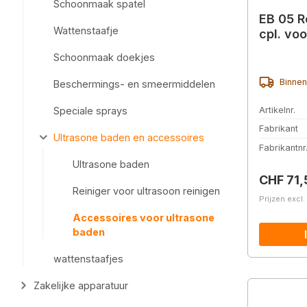
Schoonmaak spatel
EB 05 R
Wattenstaafje
cpl. vo
Schoonmaak doekjes
Binnen
Beschermings- en smeermiddelen
Artikelnr.
Speciale sprays
Fabrikant
Ultrasone baden en accessoires
Fabrikantnr
Ultrasone baden
Normale 
CHF 71,
Reiniger voor ultrasoon reinigen
Prijzen excl
Accessoires voor ultrasone
baden
wattenstaafjes
Zakelijke apparatuur