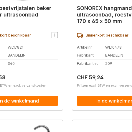
oestvrijstalen beker
SONOREX hangmand
or ultrasoonbad
ultrasoonbad, roestvr
170 x 65 x 50 mm
kort beschikbaar
Binnenkort beschikbaar
WL17821
Artikelnr.
WL10478
BANDELIN
Fabrikant
BANDELIN
.
340
Fabrikantnr.
209
prijs:
Normale prijs:
58
CHF 59,24
. BTW en excl. verzendkosten
Prijzen excl. BTW en excl. verze
In de winkelmand
In de winkelma