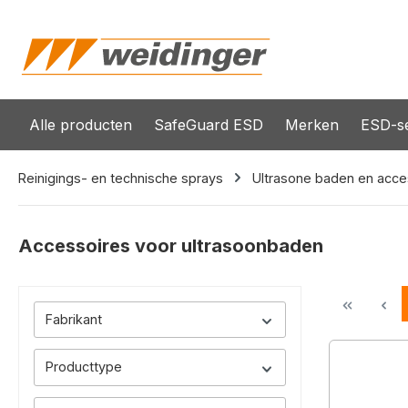
oekopdracht
Ga naar de hoofdnavigatie
Alle producten
SafeGuard ESD
Merken
ESD-se
Reinigings- en technische sprays
Ultrasone baden en acce
Accessoires voor ultrasoonbaden
Fabrikant
Producttype