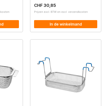
Normale prijs:
CHF 30,85
ndkosten
Prijzen excl. BTW en excl. verzendkosten
nd
In de winkelmand