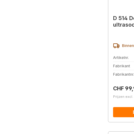
D 514 D
ultraso
Binnen
Artikelnr.
Fabrikant
Fabrikantnr
Normale 
CHF 99
Prijzen excl