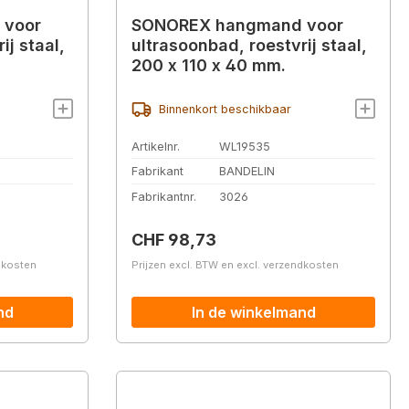
 voor
SONOREX hangmand voor
ij staal,
ultrasoonbad, roestvrij staal,
200 x 110 x 40 mm.
Binnenkort beschikbaar
Artikelnr.
WL19535
Fabrikant
BANDELIN
Fabrikantnr.
3026
Normale prijs:
CHF 98,73
ndkosten
Prijzen excl. BTW en excl. verzendkosten
nd
In de winkelmand