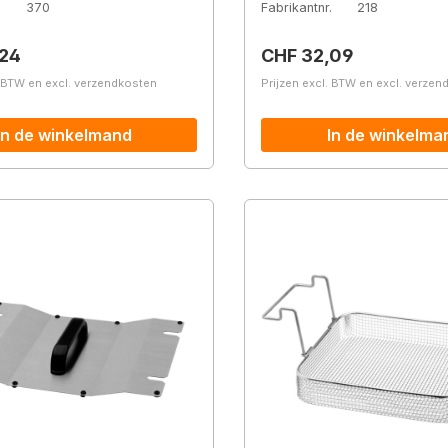
.
370
Fabrikantnr.
218
prijs:
Normale prijs:
,24
CHF 32,09
. BTW en excl. verzendkosten
Prijzen excl. BTW en excl. verze
In de winkelmand
In de winkelma