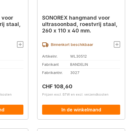
 voor
SONOREX hangmand voor
ij staal,
ultrasoonbad, roestvrij staal,
260 x 110 x 40 mm.
Binnenkort beschikbaar
Artikelnr.
WL30512
Fabrikant
BANDELIN
Fabrikantnr.
3027
Normale prijs:
CHF 108,60
ndkosten
Prijzen excl. BTW en excl. verzendkosten
nd
In de winkelmand