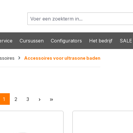
rvice
Cursussen
Configurators
Het bedrijf
SALE
ssoires
Accessoires voor ultrasone baden
Pagina
Pagina
Pagina
1
2
3