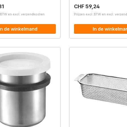
prijs:
Normale prijs:
81
CHF 59,24
. BTW en excl. verzendkosten
Prijzen excl. BTW en excl. verze
In de winkelmand
In de winkelma