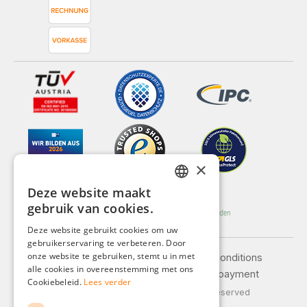
×
Deze website maakt
GERMAN
gebruik van cookies.
ENGLISH
Deze website gebruikt cookies om uw
gebruikerservaring te verbeteren. Door
FRENCH
onze website te gebruiken, stemt u in met
Legal notice
General terms and conditions
ITALIAN
alle cookies in overeenstemming met ons
Privacy policy
Shipping and payment
Cookiebeleid.
Lees verder
DUTCH
© 2026 Weidinger GmbH, All Rights Reserved