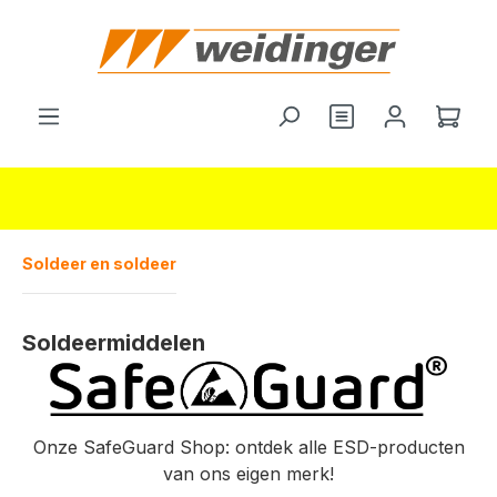
hoofdinhoud
Je hebt 0 items o
Wink
Soldeer en soldeer
Soldeermiddelen
Onze SafeGuard Shop: ontdek alle ESD-producten
van ons eigen merk!