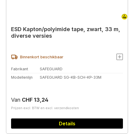
ESD Kapton/polyimide tape, zwart, 33 m,
diverse versies
Binnenkort beschikbaar
Fabrikant
SAFEGUARD
Modellenlijn
SAFEGUARD SG-KB-SCH-KP-33M
Normale prijs:
Van
CHF 13,24
Prijzen excl. BTW en excl. verzendkosten
Details