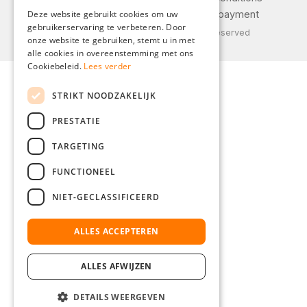
ENGLISH
Privacy policy
Shipping and payment
Deze website gebruikt cookies om uw
gebruikerservaring te verbeteren. Door
FRENCH
© 2026 Weidinger GmbH, All Rights Reserved
onze website te gebruiken, stemt u in met
ITALIAN
alle cookies in overeenstemming met ons
Cookiebeleid.
Lees verder
DUTCH
STRIKT NOODZAKELIJK
POLISH
PRESTATIE
TARGETING
FUNCTIONEEL
NIET-GECLASSIFICEERD
ALLES ACCEPTEREN
ALLES AFWIJZEN
DETAILS WEERGEVEN