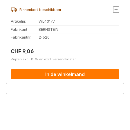
Binnenkort beschikbaar
Artikelnr.
WL43177
Fabrikant
BERNSTEIN
Fabrikantnr.
2-620
Normale prijs:
CHF 9,06
Prijzen excl. BTW en excl. verzendkosten
In de winkelmand