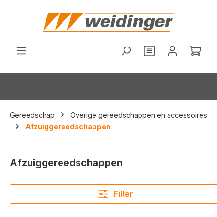
hoofdinhoud
Je hebt 0 items o
Wink
Gereedschap
Overige gereedschappen en accessoires
Afzuiggereedschappen
Afzuiggereedschappen
Filter