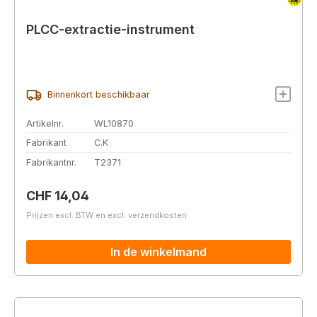
PLCC-extractie-instrument
Binnenkort beschikbaar
Artikelnr.
WL10870
Fabrikant
C.K
Fabrikantnr.
T2371
Normale prijs:
CHF 14,04
Prijzen excl. BTW en excl. verzendkosten
In de winkelmand