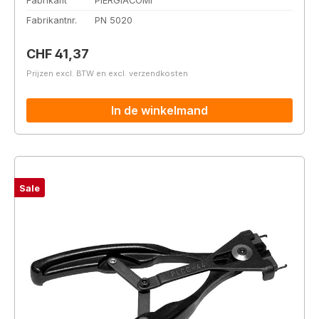
Fabrikant
PIERGIACOMI
Fabrikantnr.
PN 5020
Normale prijs:
CHF 41,37
Prijzen excl. BTW en excl. verzendkosten
In de winkelmand
Sale