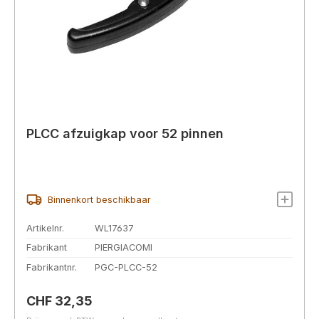
PLCC afzuigkap voor 52 pinnen
Binnenkort beschikbaar
Artikelnr.
WL17637
Fabrikant
PIERGIACOMI
Fabrikantnr.
PGC-PLCC-52
Normale prijs:
CHF 32,35