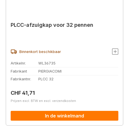
PLCC-afzuigkap voor 32 pennen
Binnenkort beschikbaar
Artikelnr.
WL36735
Fabrikant
PIERGIACOMI
Fabrikantnr.
PLCC 32
Normale prijs:
CHF 41,71
Prijzen excl. BTW en excl. verzendkosten
In de winkelmand