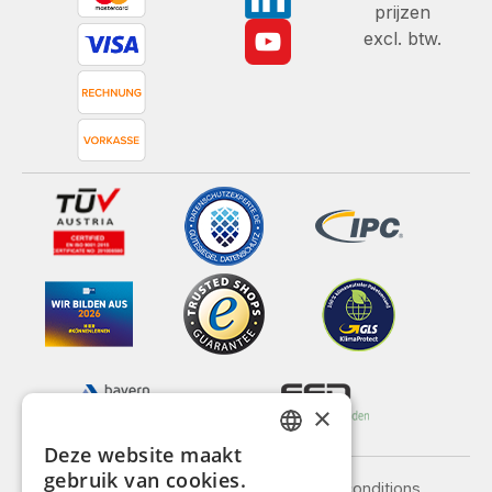
prijzen
excl. btw.
×
Deze website maakt
GERMAN
gebruik van cookies.
Legal notice
General terms and conditions