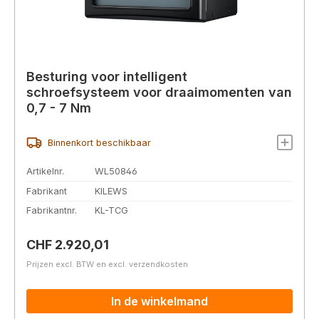
Besturing voor intelligent
schroefsysteem voor draaimomenten van
0,7 - 7 Nm
Binnenkort beschikbaar
Artikelnr.
WL50846
Fabrikant
KILEWS
Fabrikantnr.
KL-TCG
Normale prijs:
CHF 2.920,01
Prijzen excl. BTW en excl. verzendkosten
In de winkelmand