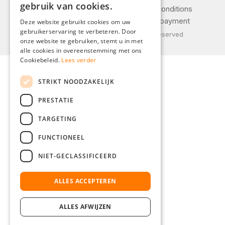
gebruik van cookies.
Legal notice
General terms and conditions
ENGLISH
Privacy policy
Shipping and payment
Deze website gebruikt cookies om uw
gebruikerservaring te verbeteren. Door
FRENCH
© 2026 Weidinger GmbH, All Rights Reserved
onze website te gebruiken, stemt u in met
ITALIAN
alle cookies in overeenstemming met ons
Cookiebeleid.
Lees verder
DUTCH
STRIKT NOODZAKELIJK
POLISH
PRESTATIE
TARGETING
FUNCTIONEEL
NIET-GECLASSIFICEERD
ALLES ACCEPTEREN
ALLES AFWIJZEN