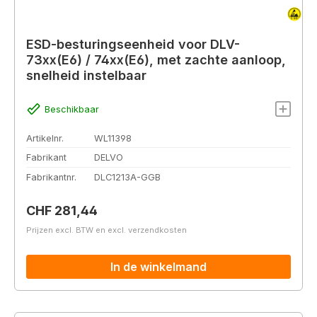
ESD-besturingseenheid voor DLV-
73xx(E6) / 74xx(E6), met zachte aanloop,
snelheid instelbaar
Beschikbaar
Artikelnr.
WL11398
Fabrikant
DELVO
Fabrikantnr.
DLC1213A-GGB
Normale prijs:
CHF 281,44
Prijzen excl. BTW en excl. verzendkosten
In de winkelmand