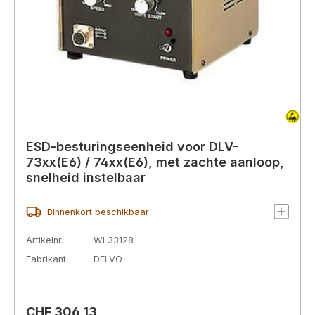
ESD-besturingseenheid voor DLV-
73xx(E6) / 74xx(E6), met zachte aanloop,
snelheid instelbaar
Binnenkort beschikbaar
Artikelnr.
WL33128
Fabrikant
DELVO
Normale prijs:
CHF 306,13