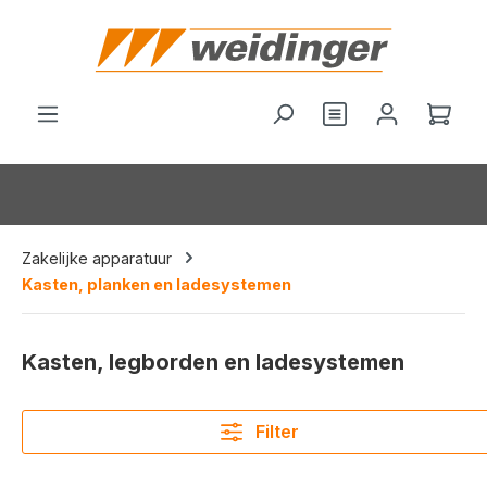
hoofdinhoud
Je hebt 0 items o
Wink
Zakelijke apparatuur
Kasten, planken en ladesystemen
Kasten, legborden en ladesystemen
Filter