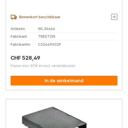
Binnenkort beschikbaar
Artikelnr.
WL36446
Fabrikant
TRESTON
Fabrikantnr.
C32649002P
Normale prijs:
CHF 528,49
Prijzen excl. BTW en excl. verzendkosten
In de winkelmand