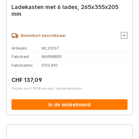
Ladekasten met 6 lades, 265x355x205
mm
Binnenkort beschikbaar
Artikelnr.
WL21037
Fabrikant
WARMBIER
Fabrikantnr.
5150.810
Normale prijs:
CHF 137,09
Prijzen excl. BTW en excl. verzendkosten
In de winkelmand