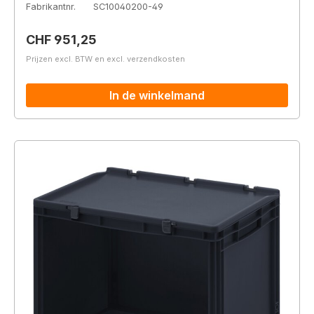
Fabrikantnr.
SC10040200-49
Normale prijs:
CHF 951,25
Prijzen excl. BTW en excl. verzendkosten
In de winkelmand