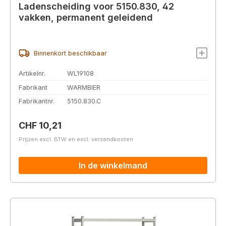
Ladenscheiding voor 5150.830, 42
vakken, permanent geleidend
Binnenkort beschikbaar
Artikelnr.
WL19108
Fabrikant
WARMBIER
Fabrikantnr.
5150.830.C
Normale prijs:
CHF 10,21
Prijzen excl. BTW en excl. verzendkosten
In de winkelmand