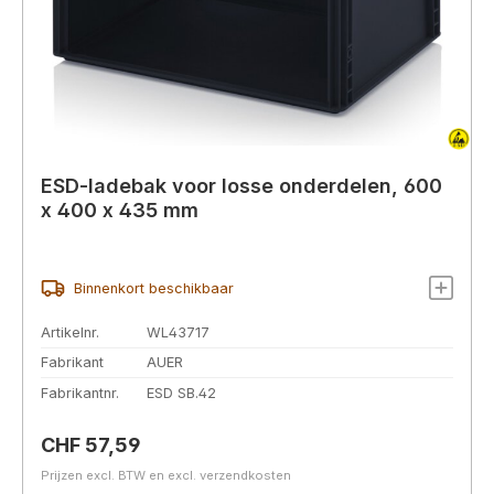
ESD-ladebak voor losse onderdelen, 600
x 400 x 435 mm
Binnenkort beschikbaar
Artikelnr.
WL43717
Fabrikant
AUER
Fabrikantnr.
ESD SB.42
Normale prijs:
CHF 57,59
Prijzen excl. BTW en excl. verzendkosten