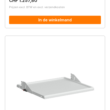
Normale prijs:
CHF 1.257,80
Prijzen excl. BTW en excl. verzendkosten
In de winkelmand