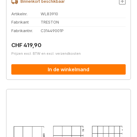
Binnenkort beschikbaar
Artikelnr.
WL83910
Fabrikant
TRESTON
Fabrikantnr.
C31449001P
Normale prijs:
CHF 419,90
Prijzen excl. BTW en excl. verzendkosten
In de winkelmand