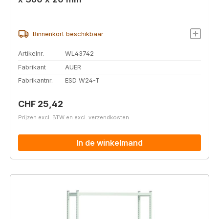
Binnenkort beschikbaar
Artikelnr.
WL43742
Fabrikant
AUER
Fabrikantnr.
ESD W24-T
Normale prijs:
CHF 25,42
Prijzen excl. BTW en excl. verzendkosten
In de winkelmand