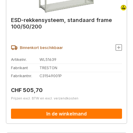
ESD-rekkensysteem, standaard frame
100/50/200
Binnenkort beschikbaar
Artikelnr.
WL51639
Fabrikant
TRESTON
Fabrikantnr.
C31549001P
Normale prijs:
CHF 505,70
Prijzen excl. BTW en excl. verzendkosten
In de winkelmand