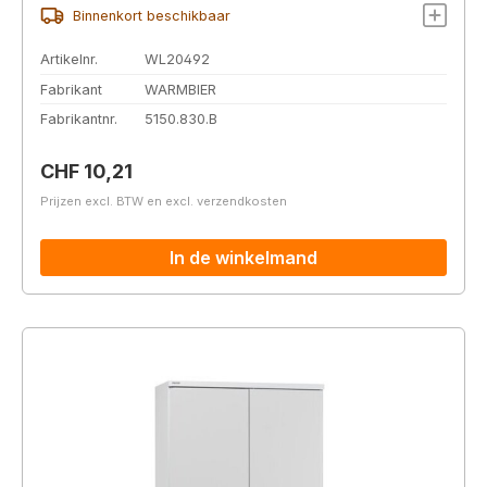
Binnenkort beschikbaar
Artikelnr.
WL20492
Fabrikant
WARMBIER
Fabrikantnr.
5150.830.B
Normale prijs:
CHF 10,21
Prijzen excl. BTW en excl. verzendkosten
In de winkelmand