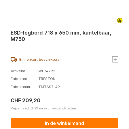
ESD-legbord 718 x 650 mm, kantelbaar,
M750
Binnenkort beschikbaar
Artikelnr.
WL74792
Fabrikant
TRESTON
Fabrikantnr.
TMTAS7-49
Normale prijs:
CHF 209,20
Prijzen excl. BTW en excl. verzendkosten
In de winkelmand