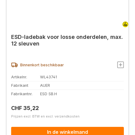
ESD-ladebak voor losse onderdelen, max.
12 sleuven
Binnenkort beschikbaar
Artikelnr.
WL43741
Fabrikant
AUER
Fabrikantnr.
ESD SB.H
Normale prijs:
CHF 35,22
Prijzen excl. BTW en excl. verzendkosten
In de winkelmand