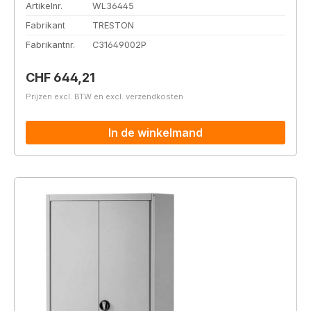
Artikelnr.
WL36445
Fabrikant
TRESTON
Fabrikantnr.
C31649002P
Normale prijs:
CHF 644,21
Prijzen excl. BTW en excl. verzendkosten
In de winkelmand