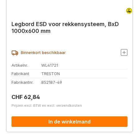
Legbord ESD voor rekkensysteem, BxD
1000x600 mm
Binnenkort beschikbaar
Artikelnr.
WL41721
Fabrikant
TRESTON
Fabrikantnr.
852187-49
Normale prijs:
CHF 62,84
Prijzen excl. BTW en excl. verzendkosten
In de winkelmand