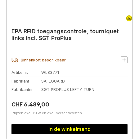
EPA RFID toegangscontrole, tourniquet
links incl. SGT ProPlus
Binnenkort beschikbaar
Artikelnr.
WL83771
Fabrikant
SAFEGUARD
Fabrikantnr.
SGT PROPLUS LEFTY TURN
Normale prijs:
CHF 6.489,00
Prijzen excl. BTW en excl. verzendkosten
In de winkelmand