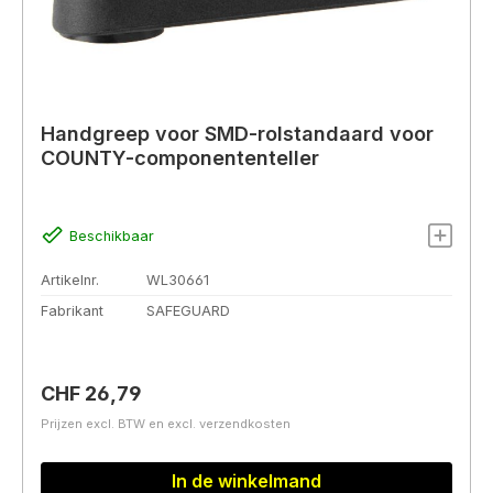
Handgreep voor SMD-rolstandaard voor
COUNTY-componententeller
Beschikbaar
Artikelnr.
WL30661
Fabrikant
SAFEGUARD
Normale prijs:
CHF 26,79
Prijzen excl. BTW en excl. verzendkosten
In de winkelmand