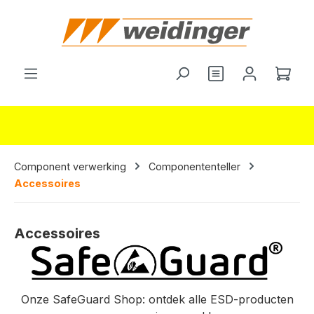
hoofdinhoud
Je hebt 0 items o
Wink
Component verwerking
Componententeller
Accessoires
Accessoires
Onze SafeGuard Shop: ontdek alle ESD-producten