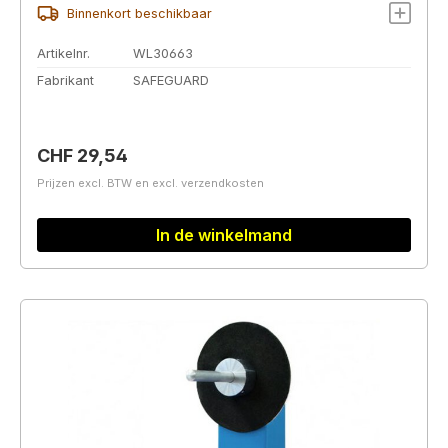
Binnenkort beschikbaar
Artikelnr.
WL30663
Fabrikant
SAFEGUARD
Normale prijs:
CHF 29,54
Prijzen excl. BTW en excl. verzendkosten
In de winkelmand