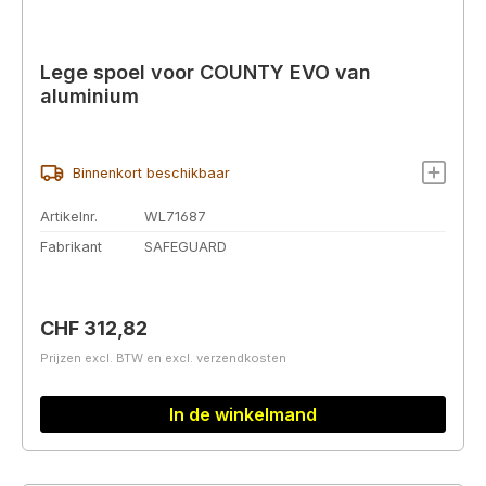
Lege spoel voor COUNTY EVO van
aluminium
Binnenkort beschikbaar
Artikelnr.
WL71687
Fabrikant
SAFEGUARD
Normale prijs:
CHF 312,82
Prijzen excl. BTW en excl. verzendkosten
In de winkelmand