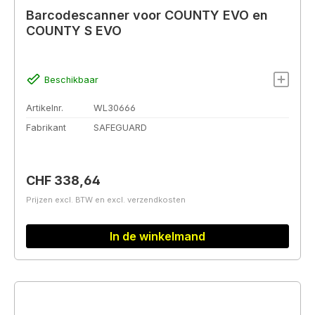
Barcodescanner voor COUNTY EVO en
COUNTY S EVO
Beschikbaar
Artikelnr.
WL30666
Fabrikant
SAFEGUARD
Normale prijs:
CHF 338,64
Prijzen excl. BTW en excl. verzendkosten
In de winkelmand