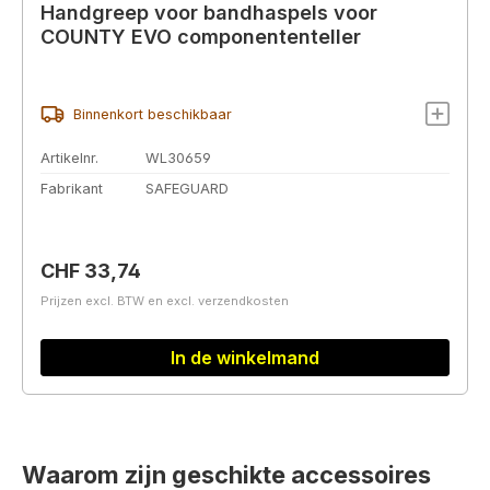
Handgreep voor bandhaspels voor
COUNTY EVO componententeller
Binnenkort beschikbaar
Artikelnr.
WL30659
Fabrikant
SAFEGUARD
Normale prijs:
CHF 33,74
Prijzen excl. BTW en excl. verzendkosten
In de winkelmand
Waarom zijn geschikte accessoires