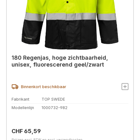
180 Regenjas, hoge zichtbaarheid,
unisex, fluorescerend geel/zwart
Binnenkort beschikbaar
Fabrikant
TOP SWEDE
Modellenlijn
1000732-982
Normale prijs:
CHF 65,59
Prijzen excl. BTW en excl. verzendkosten