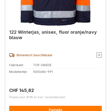
122 Winterjas, unisex, fluor oranje/navy
blauw
Binnenkort beschikbaar
Fabrikant
TOP SWEDE
Modellenlijn
1000686-991
Normale prijs:
CHF 145,82
Prijzen excl. BTW en excl. verzendkosten
Details