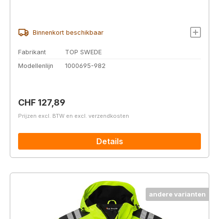
Binnenkort beschikbaar
Fabrikant
TOP SWEDE
Modellenlijn
1000695-982
Normale prijs:
CHF 127,89
Prijzen excl. BTW en excl. verzendkosten
Details
andere varianten