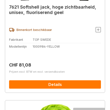
7621 Softshell jack, hoge zichtbaarheid,
unisex, fluoriserend geel
Binnenkort beschikbaar
Fabrikant
TOP SWEDE
Modellenlijn
1000984-YELLOW
Normale prijs:
CHF 81,08
Prijzen excl. BTW en excl. verzendkosten
Details