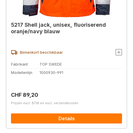
5217 Shell jack, unisex, fluoriserend
oranje/navy blauw
Binnenkort beschikbaar
Fabrikant
TOP SWEDE
Modellenlijn
1000930-991
Normale prijs:
CHF 89,20
Prijzen excl. BTW en excl. verzendkosten
Details