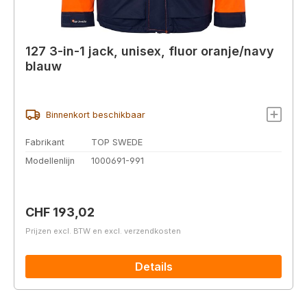
127 3-in-1 jack, unisex, fluor oranje/navy
blauw
Binnenkort beschikbaar
Fabrikant
TOP SWEDE
Modellenlijn
1000691-991
Normale prijs:
CHF 193,02
Prijzen excl. BTW en excl. verzendkosten
Details