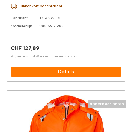
Binnenkort beschikbaar
Fabrikant
TOP SWEDE
Modellenlijn
1000695-983
Normale prijs:
CHF 127,89
Prijzen excl. BTW en excl. verzendkosten
Details
andere varianten