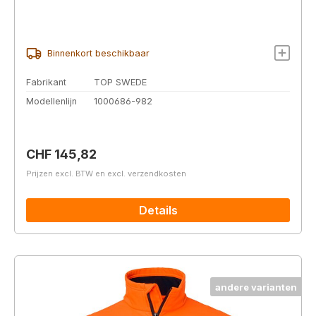
Binnenkort beschikbaar
Fabrikant
TOP SWEDE
Modellenlijn
1000686-982
Normale prijs:
CHF 145,82
Prijzen excl. BTW en excl. verzendkosten
Details
andere varianten