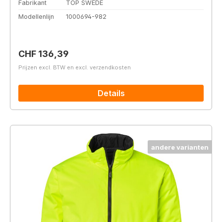
Fabrikant
TOP SWEDE
Modellenlijn
1000694-982
Normale prijs:
CHF 136,39
Prijzen excl. BTW en excl. verzendkosten
Details
andere varianten