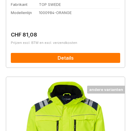
Fabrikant
TOP SWEDE
Modellenlijn
1000984-ORANGE
Normale prijs:
CHF 81,08
Prijzen excl. BTW en excl. verzendkosten
Details
andere varianten