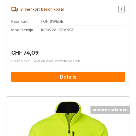
Binnenkort beschikbaar
Fabrikant
TOP SWEDE
Modellenlijn
1000926-ORANGE
Normale prijs:
CHF 74,09
Prijzen excl. BTW en excl. verzendkosten
Details
andere varianten