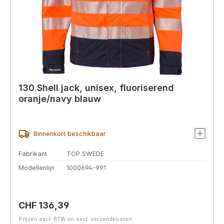
130 Shell jack, unisex, fluoriserend
oranje/navy blauw
Binnenkort beschikbaar
Fabrikant
TOP SWEDE
Modellenlijn
1000694-991
Normale prijs:
CHF 136,39
Prijzen excl. BTW en excl. verzendkosten