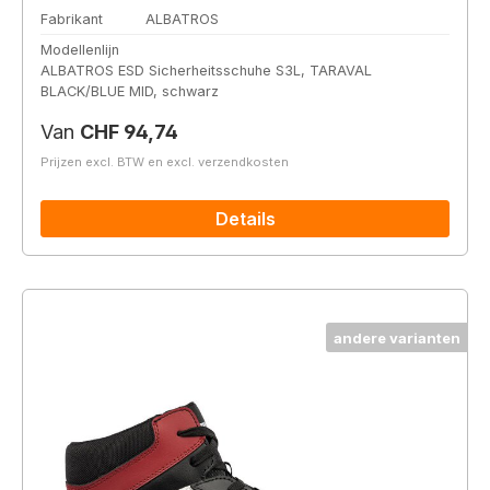
Fabrikant
ALBATROS
Modellenlijn
ALBATROS ESD Sicherheitsschuhe S3L, TARAVAL
BLACK/BLUE MID, schwarz
Normale prijs:
Van
CHF 94,74
Prijzen excl. BTW en excl. verzendkosten
Details
andere varianten