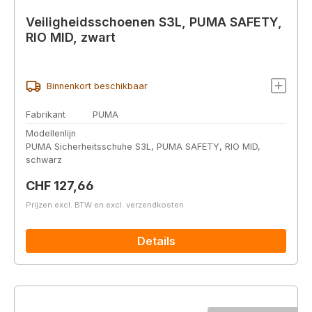
Veiligheidsschoenen S3L, PUMA SAFETY,
RIO MID, zwart
Binnenkort beschikbaar
Fabrikant
PUMA
Modellenlijn
PUMA Sicherheitsschuhe S3L, PUMA SAFETY, RIO MID,
schwarz
Normale prijs:
CHF 127,66
Prijzen excl. BTW en excl. verzendkosten
Details