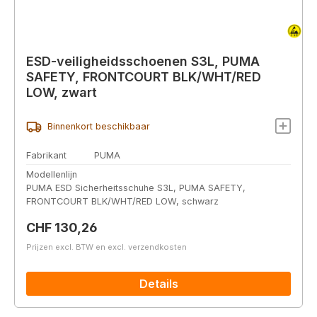
ESD-veiligheidsschoenen S3L, PUMA
SAFETY, FRONTCOURT BLK/WHT/RED
LOW, zwart
Binnenkort beschikbaar
Fabrikant
PUMA
Modellenlijn
PUMA ESD Sicherheitsschuhe S3L, PUMA SAFETY,
FRONTCOURT BLK/WHT/RED LOW, schwarz
Normale prijs:
CHF 130,26
Prijzen excl. BTW en excl. verzendkosten
Details