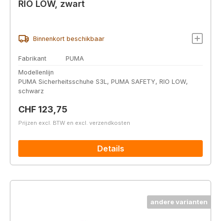
RIO LOW, zwart
Binnenkort beschikbaar
Fabrikant
PUMA
Modellenlijn
PUMA Sicherheitsschuhe S3L, PUMA SAFETY, RIO LOW,
schwarz
Normale prijs:
CHF 123,75
Prijzen excl. BTW en excl. verzendkosten
Details
andere varianten