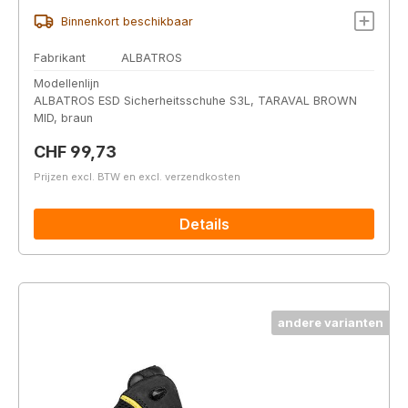
Binnenkort beschikbaar
Fabrikant
ALBATROS
Modellenlijn
ALBATROS ESD Sicherheitsschuhe S3L, TARAVAL BROWN
MID, braun
Normale prijs:
CHF 99,73
Prijzen excl. BTW en excl. verzendkosten
Details
andere varianten