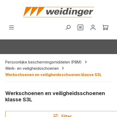
hoofdinhoud
Je hebt 0 items o
Wink
Persoonlijke beschermingsmiddelen (PBM)
Werk- en veiligheidsschoenen
Werkschoenen en veiligheidsschoenen klasse S3L
Werkschoenen en veiligheidsschoenen
klasse S3L
Filter