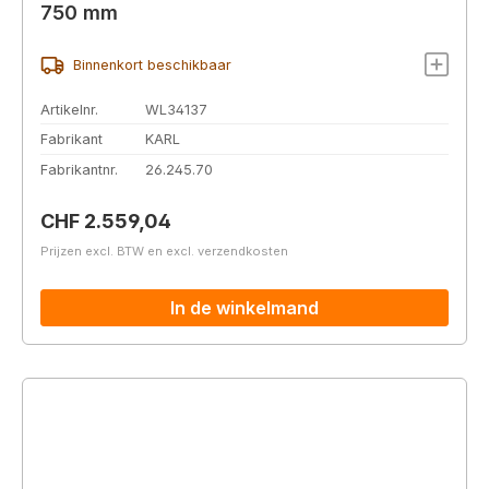
750 mm
Binnenkort beschikbaar
Artikelnr.
WL34137
Fabrikant
KARL
Fabrikantnr.
26.245.70
Normale prijs:
CHF 2.559,04
Prijzen excl. BTW en excl. verzendkosten
In de winkelmand