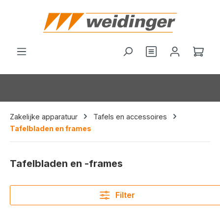
hoofdinhoud
Je hebt 0 items o
Wink
Zakelijke apparatuur
Tafels en accessoires
Tafelbladen en frames
Tafelbladen en -frames
Filter