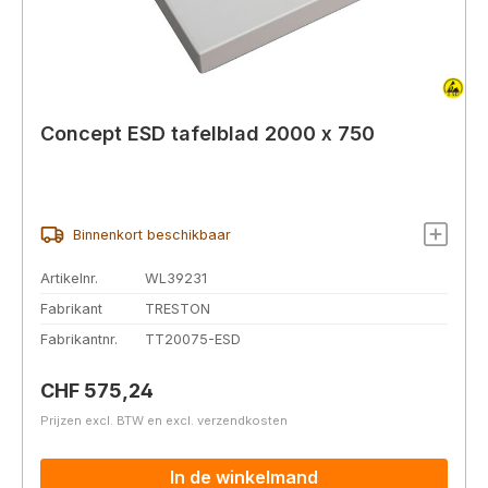
Concept ESD tafelblad 2000 x 750
Binnenkort beschikbaar
Artikelnr.
WL39231
Fabrikant
TRESTON
Fabrikantnr.
TT20075-ESD
Normale prijs:
CHF 575,24
Prijzen excl. BTW en excl. verzendkosten
In de winkelmand