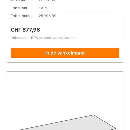
Fabrikant
KARL
Fabrikantnr.
25.906.89
Normale prijs:
CHF 877,98
Prijzen excl. BTW en excl. verzendkosten
In de winkelmand