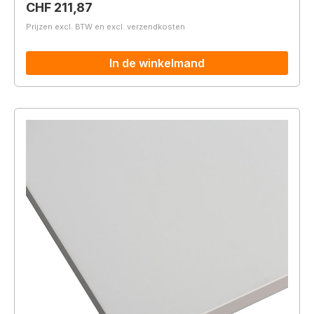
Normale prijs:
CHF 211,87
Prijzen excl. BTW en excl. verzendkosten
In de winkelmand