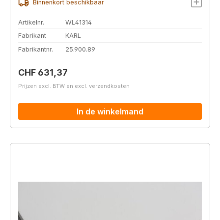
Binnenkort beschikbaar
Artikelnr.
WL41314
Fabrikant
KARL
Fabrikantnr.
25.900.89
Normale prijs:
CHF 631,37
Prijzen excl. BTW en excl. verzendkosten
In de winkelmand