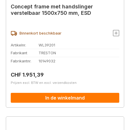
Concept frame met handslinger
verstelbaar 1500x750 mm, ESD
Binnenkort beschikbaar
Artikelnr.
WL39201
Fabrikant
TRESTON
Fabrikantnr.
10149032
Normale prijs:
CHF 1.951,39
Prijzen excl. BTW en excl. verzendkosten
In de winkelmand