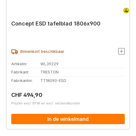
Concept ESD tafelblad 1806x900
Binnenkort beschikbaar
Artikelnr.
WL39229
Fabrikant
TRESTON
Fabrikantnr.
TT18090-ESD
Normale prijs:
CHF 494,90
Prijzen excl. BTW en excl. verzendkosten
In de winkelmand