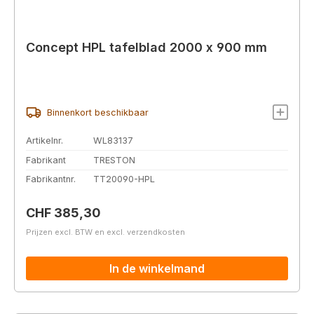
Concept HPL tafelblad 2000 x 900 mm
Binnenkort beschikbaar
Artikelnr.
WL83137
Fabrikant
TRESTON
Fabrikantnr.
TT20090-HPL
Normale prijs:
CHF 385,30
Prijzen excl. BTW en excl. verzendkosten
In de winkelmand