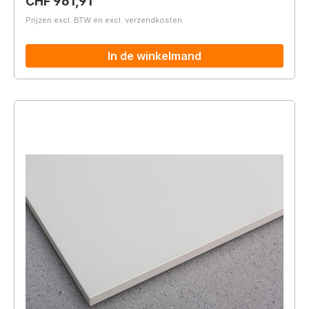
Normale prijs:
CHF 961,91
Prijzen excl. BTW en excl. verzendkosten
In de winkelmand