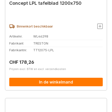
Concept LPL tafelblad 1200x750
Binnenkort beschikbaar
Artikelnr.
WL46298
Fabrikant
TRESTON
Fabrikantnr.
TT12075-LPL
Normale prijs:
CHF 178,26
Prijzen excl. BTW en excl. verzendkosten
In de winkelmand