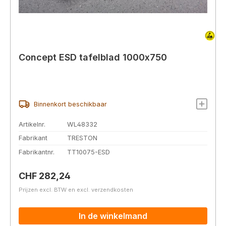
Concept ESD tafelblad 1000x750
Binnenkort beschikbaar
Artikelnr.
WL48332
Fabrikant
TRESTON
Fabrikantnr.
TT10075-ESD
Normale prijs:
CHF 282,24
Prijzen excl. BTW en excl. verzendkosten
In de winkelmand