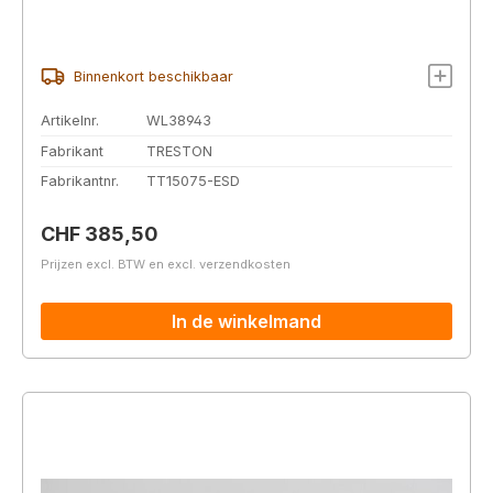
Binnenkort beschikbaar
Artikelnr.
WL38943
Fabrikant
TRESTON
Fabrikantnr.
TT15075-ESD
Normale prijs:
CHF 385,50
Prijzen excl. BTW en excl. verzendkosten
In de winkelmand