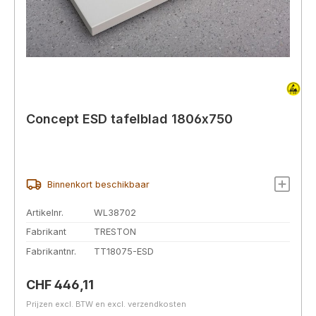
Concept ESD tafelblad 1806x750
Binnenkort beschikbaar
Artikelnr.
WL38702
Fabrikant
TRESTON
Fabrikantnr.
TT18075-ESD
Normale prijs:
CHF 446,11
Prijzen excl. BTW en excl. verzendkosten