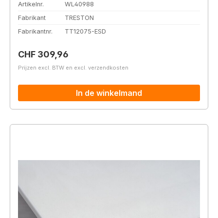
Artikelnr.
WL40988
Fabrikant
TRESTON
Fabrikantnr.
TT12075-ESD
Normale prijs:
CHF 309,96
Prijzen excl. BTW en excl. verzendkosten
In de winkelmand