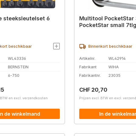
e steeksleutelset 6
Multitool PocketStar
PocketStar small 7tl
kort beschikbaar
Binnenkort beschikbaar
WL43336
Artikelnr.
WL42914
BERNSTEIN
Fabrikant
WIHA
.
6-750
Fabrikantnr.
23035
prijs:
Normale prijs:
15
CHF 20,70
. BTW en excl. verzendkosten
Prijzen excl. BTW en excl. verze
In de winkelmand
In de winkelma