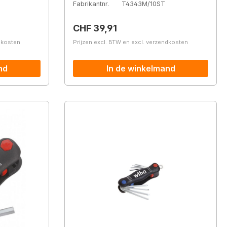
Fabrikantnr.
T4343M/10ST
Normale prijs:
CHF 39,91
ndkosten
Prijzen excl. BTW en excl. verzendkosten
nd
In de winkelmand