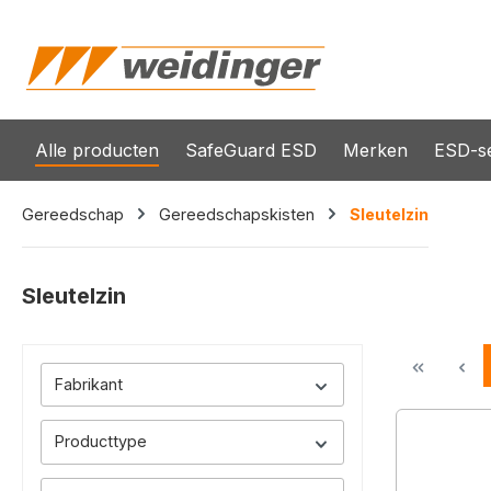
oekopdracht
Ga naar de hoofdnavigatie
Alle producten
SafeGuard ESD
Merken
ESD-se
Gereedschap
Gereedschapskisten
Sleutelzin
Sleutelzin
Fabrikant
Producttype