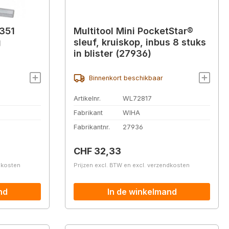
 351
Multitool Mini PocketStar®
g
sleuf, kruiskop, inbus 8 stuks
in blister (27936)
Binnenkort beschikbaar
Artikelnr.
WL72817
Fabrikant
WIHA
Fabrikantnr.
27936
Normale prijs:
CHF 32,33
ndkosten
Prijzen excl. BTW en excl. verzendkosten
nd
In de winkelmand