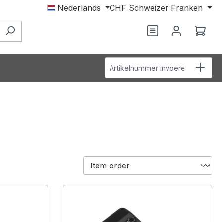
Nederlands
CHF
Schweizer Franken
Je hebt 0 items o
Wink
Artikelnummer invoeren