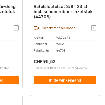
26-delig
Ratelsleutelset 3/8" 23 st.
nzetstuk
incl. schuimrubber inzetstuk
(44708)
Binnenkort beschikbaar
Artikelnr.
WL72673
Fabrikant
WIHA
Fabrikantnr.
44708
Normale prijs:
CHF 95,52
ndkosten
Prijzen excl. BTW en excl. verzendkosten
nd
In de winkelmand