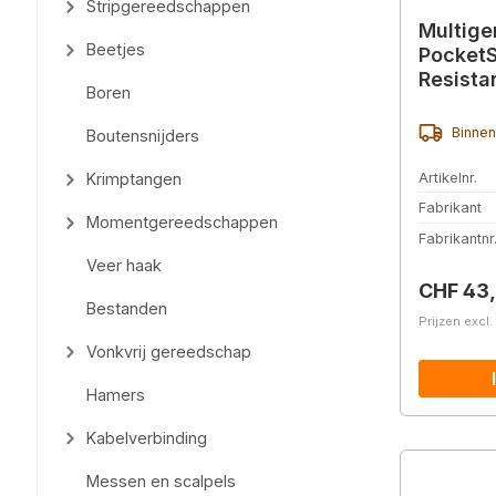
Stripgereedschappen
Multig
Beetjes
Pocket
Resista
Boren
(25130)
Binnen
Boutensnijders
Artikelnr.
Krimptangen
Fabrikant
Momentgereedschappen
Fabrikantnr
Veer haak
Normale 
CHF 43
Bestanden
Prijzen excl
Vonkvrij gereedschap
Hamers
Kabelverbinding
Messen en scalpels