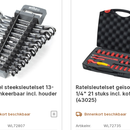
el steeksleutelset 13-
Ratelsleutelset geïs
mkeerbaar incl. houder
1/4" 21 stuks incl. ko
(43025)
kort beschikbaar
Binnenkort beschikbaar
WL72807
Artikelnr.
WL72735