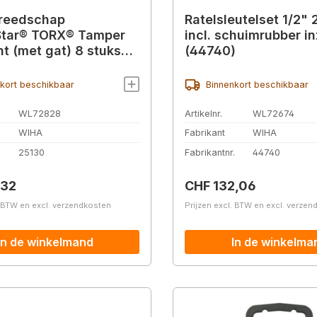
ereedschap
Ratelsleutelset 1/2" 
Star® TORX® Tamper
incl. schuimrubber i
nt (met gat) 8 stuks
(44740)
kort beschikbaar
Binnenkort beschikbaar
WL72828
Artikelnr.
WL72674
WIHA
Fabrikant
WIHA
.
25130
Fabrikantnr.
44740
prijs:
Normale prijs:
,32
CHF 132,06
. BTW en excl. verzendkosten
Prijzen excl. BTW en excl. verze
In de winkelmand
In de winkelma