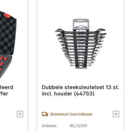
oleerd
Dubbele steeksleutelset 13 st.
ffer
incl. houder (44753)
Binnenkort beschikbaar
Artikelnr.
WL72709