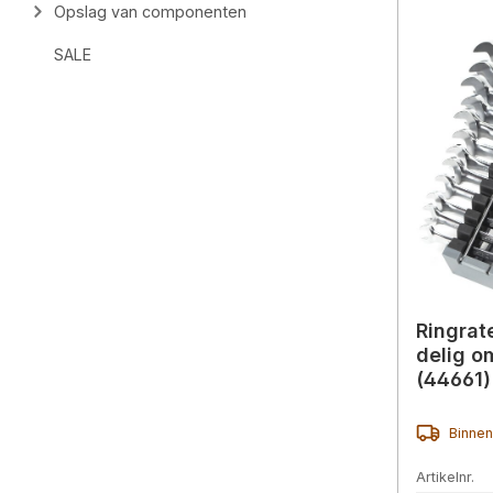
Opslag van componenten
SALE
Ringrat
delig o
(44661)
Binnen
Artikelnr.