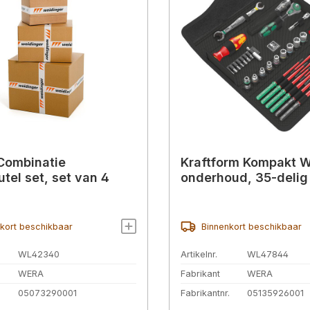
Combinatie
Kraftform Kompakt W
utel set, set van 4
onderhoud, 35-delig
kort beschikbaar
Binnenkort beschikbaar
WL42340
Artikelnr.
WL47844
WERA
Fabrikant
WERA
.
05073290001
Fabrikantnr.
05135926001