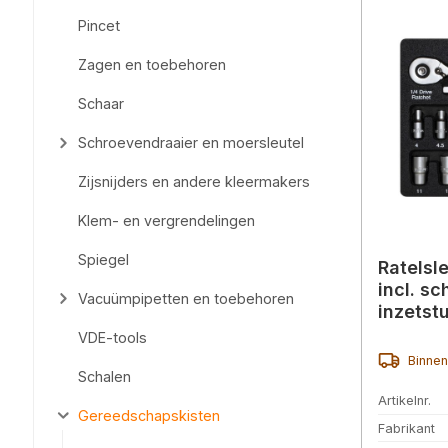
Pincet
Zagen en toebehoren
Schaar
Schroevendraaier en moersleutel
Zijsnijders en andere kleermakers
Klem- en vergrendelingen
Spiegel
Ratelsle
incl. s
Vacuümpipetten en toebehoren
inzetst
VDE-tools
Binnen
Schalen
Artikelnr.
Gereedschapskisten
Fabrikant