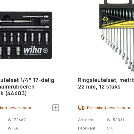
utelset 1/4" 17-delig
Ringsleutelset, metri
chuimrubberen
22 mm, 12 stuks
uk (44683)
kort beschikbaar
Binnenkort beschikbaar
WL72669
Artikelnr.
WL53831
WIHA
Fabrikant
C.K