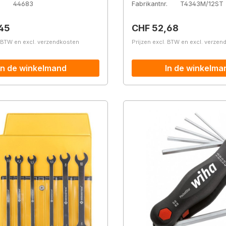
.
44683
Fabrikantnr.
T4343M/12ST
prijs:
Normale prijs:
45
CHF 52,68
. BTW en excl. verzendkosten
Prijzen excl. BTW en excl. verze
In de winkelmand
In de winkelma