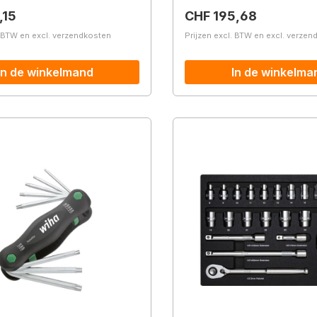
prijs:
Normale prijs:
,15
CHF 195,68
. BTW en excl. verzendkosten
Prijzen excl. BTW en excl. verze
In de winkelmand
In de winkelma