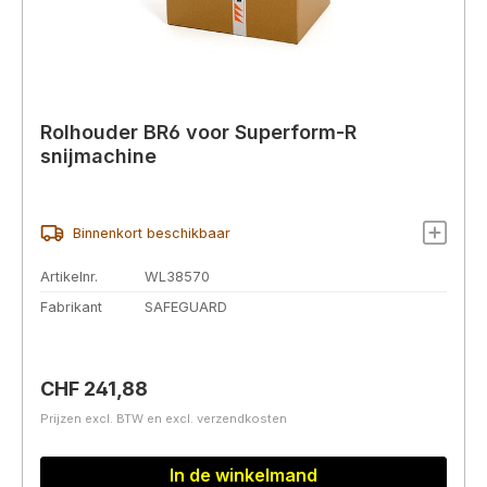
Rolhouder BR6 voor Superform-R
snijmachine
Binnenkort beschikbaar
Artikelnr.
WL38570
Fabrikant
SAFEGUARD
Normale prijs:
CHF 241,88
Prijzen excl. BTW en excl. verzendkosten
In de winkelmand