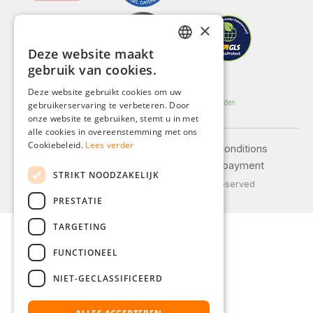
×
Deze website maakt
GERMAN
gebruik van cookies.
ENGLISH
Deze website gebruikt cookies om uw
gebruikerservaring te verbeteren. Door
FRENCH
onze website te gebruiken, stemt u in met
ITALIAN
alle cookies in overeenstemming met ons
Cookiebeleid.
Lees verder
Legal notice
General terms and conditions
DUTCH
Privacy policy
Shipping and payment
STRIKT NOODZAKELIJK
POLISH
© 2026 Weidinger GmbH, All Rights Reserved
PRESTATIE
TARGETING
FUNCTIONEEL
NIET-GECLASSIFICEERD