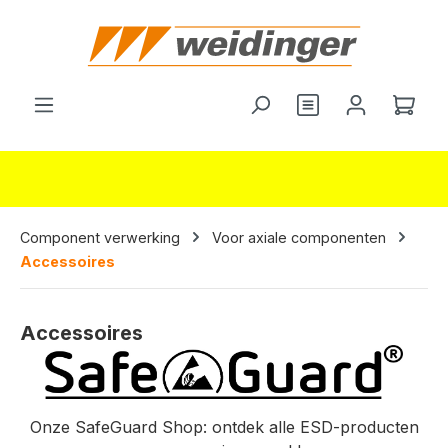
hoofdinhoud
Je hebt 0 items o
Wink
Component verwerking
Voor axiale componenten
Accessoires
Accessoires
Onze SafeGuard Shop: ontdek alle ESD-producten