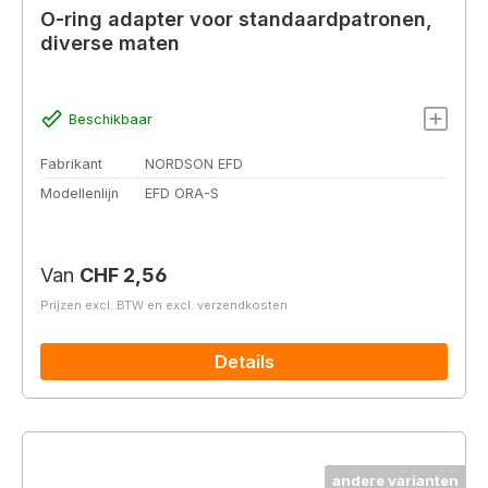
O-ring adapter voor standaardpatronen,
diverse maten
Beschikbaar
Fabrikant
NORDSON EFD
Modellenlijn
EFD ORA-S
Normale prijs:
Van
CHF 2,56
Prijzen excl. BTW en excl. verzendkosten
Details
andere varianten