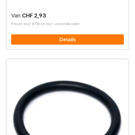
Normale prijs:
Van
CHF 2,93
Prijzen excl. BTW en excl. verzendkosten
Details