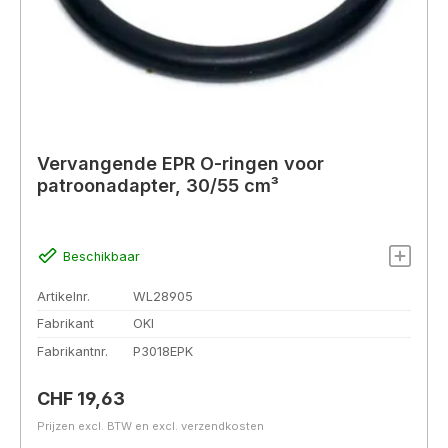
Vervangende EPR O-ringen voor
patroonadapter, 30/55 cm³
Beschikbaar
Artikelnr.
WL28905
Fabrikant
OKI
Fabrikantnr.
P3018EPK
Normale prijs:
CHF 19,63
Prijzen excl. BTW en excl. verzendkosten