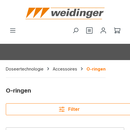
hoofdinhoud
Je hebt 0 items o
Wink
Doseertechnologie
Accessoires
O-ringen
O-ringen
Filter