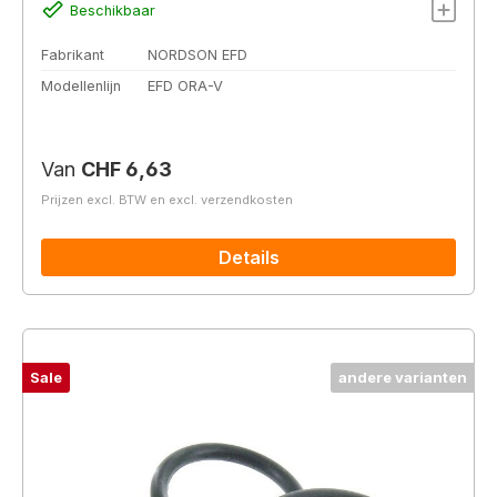
Beschikbaar
Fabrikant
NORDSON EFD
Modellenlijn
EFD ORA-V
Normale prijs:
Van
CHF 6,63
Prijzen excl. BTW en excl. verzendkosten
Details
Sale
andere varianten