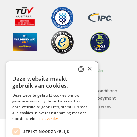
×
Deze website maakt
GERMAN
gebruik van cookies.
Legal notice
General terms and conditions
ENGLISH
Deze website gebruikt cookies om uw
Privacy policy
Shipping and payment
gebruikerservaring te verbeteren. Door
FRENCH
© 2026 Weidinger GmbH, All Rights Reserved
onze website te gebruiken, stemt u in met
ITALIAN
alle cookies in overeenstemming met ons
Cookiebeleid.
Lees verder
DUTCH
STRIKT NOODZAKELIJK
POLISH