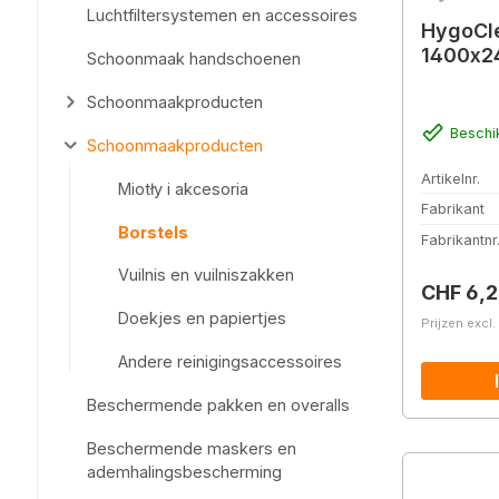
Luchtfiltersystemen en accessoires
HygoCle
1400x2
Schoonmaak handschoenen
Schoonmaakproducten
Beschi
Schoonmaakproducten
Artikelnr.
Miotły i akcesoria
Fabrikant
Borstels
Fabrikantnr
Vuilnis en vuilniszakken
Normale 
CHF 6,2
Doekjes en papiertjes
Prijzen excl
Andere reinigingsaccessoires
Beschermende pakken en overalls
Beschermende maskers en
ademhalingsbescherming