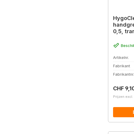
HygoCl
handgre
0,5, tr
Beschi
Artikelnr.
Fabrikant
Fabrikantnr
Normale 
CHF 9,1
Prijzen excl