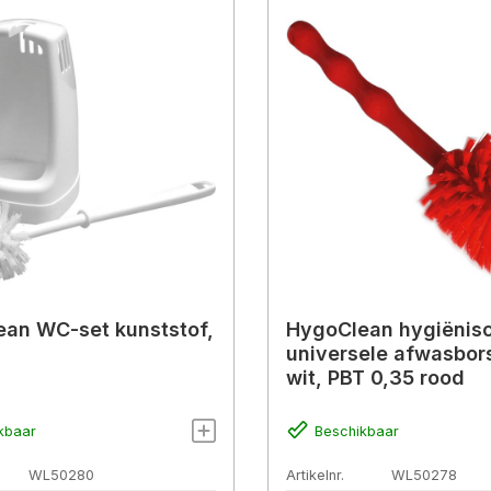
an WC-set kunststof,
HygoClean hygiënis
universele afwasbors
wit, PBT 0,35 rood
kbaar
Beschikbaar
WL50280
Artikelnr.
WL50278