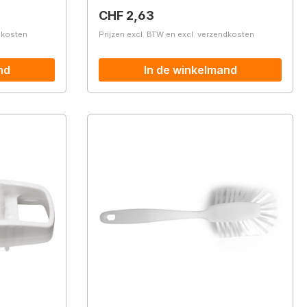
Normale prijs:
CHF 2,63
ndkosten
Prijzen excl. BTW en excl. verzendkosten
nd
In de winkelmand