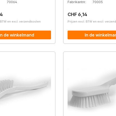
.
70064
Fabrikantnr.
70005
prijs:
Normale prijs:
34
CHF 6,14
. BTW en excl. verzendkosten
Prijzen excl. BTW en excl. verze
In de winkelmand
In de winkelma