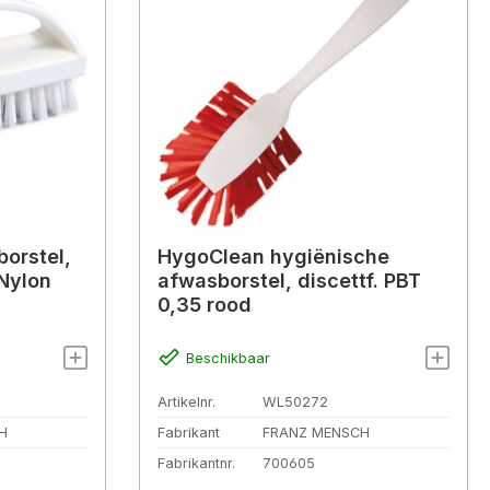
orstel,
HygoClean hygiënische
 Nylon
afwasborstel, discettf. PBT
0,35 rood
Beschikbaar
Artikelnr.
WL50272
H
Fabrikant
FRANZ MENSCH
Fabrikantnr.
700605