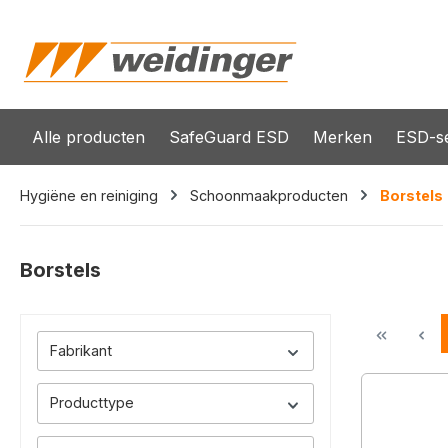
oekopdracht
Ga naar de hoofdnavigatie
Alle producten
SafeGuard ESD
Merken
ESD-se
Hygiëne en reiniging
Schoonmaakproducten
Borstels
Borstels
Fabrikant
Producttype