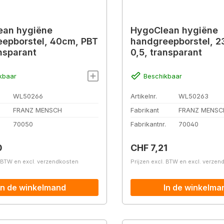
ean hygiëne
HygoClean hygiëne
epborstel, 40cm, PBT
handgreepborstel, 2
ansparant
0,5, transparant
kbaar
Beschikbaar
WL50266
Artikelnr.
WL50263
FRANZ MENSCH
Fabrikant
FRANZ MENSC
.
70050
Fabrikantnr.
70040
prijs:
Normale prijs:
0
CHF 7,21
. BTW en excl. verzendkosten
Prijzen excl. BTW en excl. verze
In de winkelmand
In de winkelma