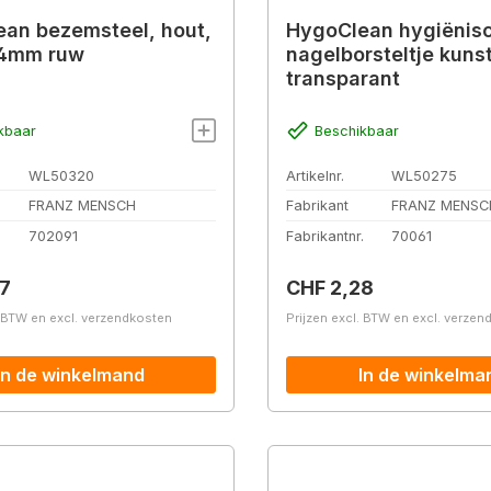
an bezemsteel, hout,
HygoClean hygiënis
4mm ruw
nagelborsteltje kunst
transparant
kbaar
Beschikbaar
WL50320
Artikelnr.
WL50275
FRANZ MENSCH
Fabrikant
FRANZ MENSC
.
702091
Fabrikantnr.
70061
prijs:
Normale prijs:
7
CHF 2,28
. BTW en excl. verzendkosten
Prijzen excl. BTW en excl. verze
In de winkelmand
In de winkelma