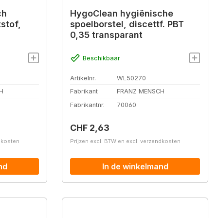
ch
HygoClean hygiënische
stof,
spoelborstel, discettf. PBT
0,35 transparant
Beschikbaar
Artikelnr.
WL50270
H
Fabrikant
FRANZ MENSCH
Fabrikantnr.
70060
Normale prijs:
CHF 2,63
ndkosten
Prijzen excl. BTW en excl. verzendkosten
nd
In de winkelmand