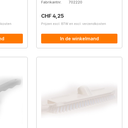
Fabrikantnr.
702220
Normale prijs:
CHF 4,25
ndkosten
Prijzen excl. BTW en excl. verzendkosten
nd
In de winkelmand