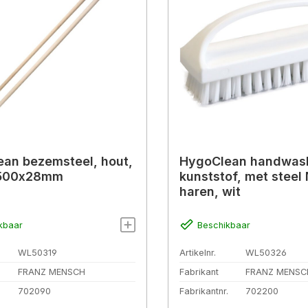
an bezemsteel, hout,
HygoClean handwasb
1500x28mm
kunststof, met steel
haren, wit
kbaar
Beschikbaar
WL50319
Artikelnr.
WL50326
FRANZ MENSCH
Fabrikant
FRANZ MENSC
.
702090
Fabrikantnr.
702200