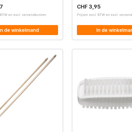
prijs:
Normale prijs:
7
CHF 3,95
. BTW en excl. verzendkosten
Prijzen excl. BTW en excl. verze
In de winkelmand
In de winkelma