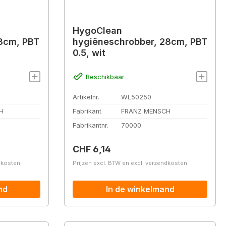
HygoClean
3cm, PBT
hygiëneschrobber, 28cm, PBT
0.5, wit
Beschikbaar
Artikelnr.
WL50250
H
Fabrikant
FRANZ MENSCH
Fabrikantnr.
70000
Normale prijs:
CHF 6,14
ndkosten
Prijzen excl. BTW en excl. verzendkosten
nd
In de winkelmand