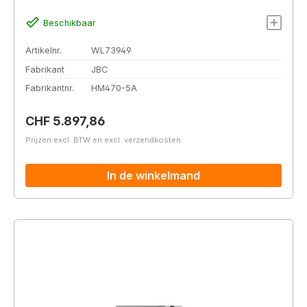
Beschikbaar
Artikelnr.
WL73949
Fabrikant
JBC
Fabrikantnr.
HM470-5A
Normale prijs:
CHF 5.897,86
Prijzen excl. BTW en excl. verzendkosten
In de winkelmand