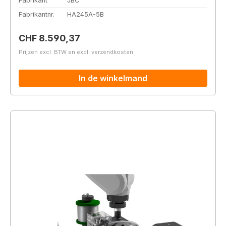
Fabrikant
JBC
Fabrikantnr.
HA245A-5B
Normale prijs:
CHF 8.590,37
Prijzen excl. BTW en excl. verzendkosten
In de winkelmand