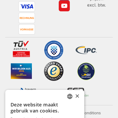
excl. btw.
×
Deze website maakt
GERMAN
gebruik van cookies.
Legal notice
General terms and conditions
ENGLISH