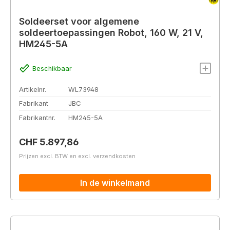
Soldeerset voor algemene
soldeertoepassingen Robot, 160 W, 21 V,
HM245-5A
Beschikbaar
Artikelnr.
WL73948
Fabrikant
JBC
Fabrikantnr.
HM245-5A
Normale prijs:
CHF 5.897,86
Prijzen excl. BTW en excl. verzendkosten
In de winkelmand