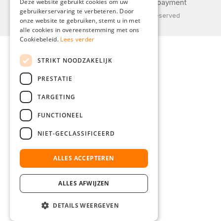
Deze website gebruikt cookies om uw
Privacy policy
Shipping and payment
gebruikerservaring te verbeteren. Door
FRENCH
© 2026 Weidinger GmbH, All Rights Reserved
onze website te gebruiken, stemt u in met
ITALIAN
alle cookies in overeenstemming met ons
Cookiebeleid.
Lees verder
DUTCH
STRIKT NOODZAKELIJK
POLISH
PRESTATIE
TARGETING
FUNCTIONEEL
NIET-GECLASSIFICEERD
ALLES ACCEPTEREN
ALLES AFWIJZEN
DETAILS WEERGEVEN