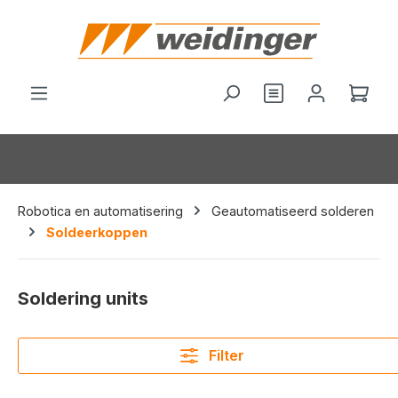
hoofdinhoud
Je hebt 0 items o
Wink
Robotica en automatisering
Geautomatiseerd solderen
Soldeerkoppen
Soldering units
Filter