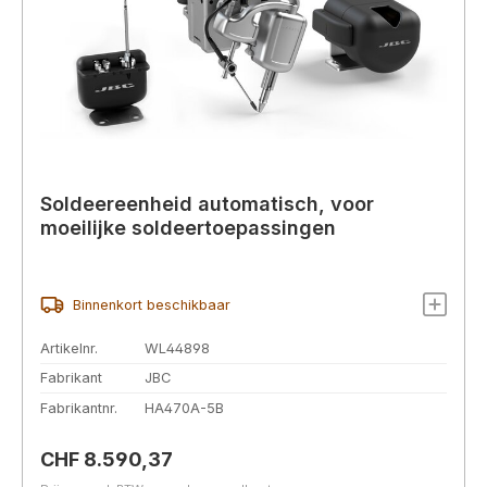
Soldeereenheid automatisch, voor
moeilijke soldeertoepassingen
Binnenkort beschikbaar
Artikelnr.
WL44898
Fabrikant
JBC
Fabrikantnr.
HA470A-5B
Normale prijs:
CHF 8.590,37