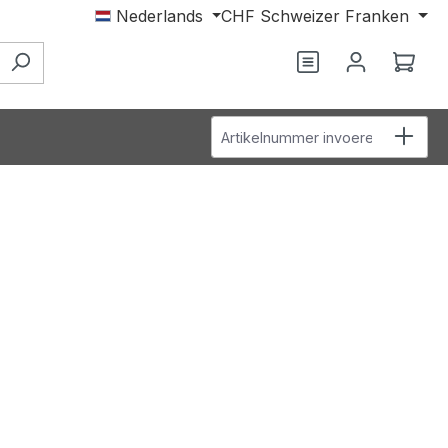
Nederlands
CHF
Schweizer Franken
Je hebt 0 items o
Wink
Artikelnummer invoeren