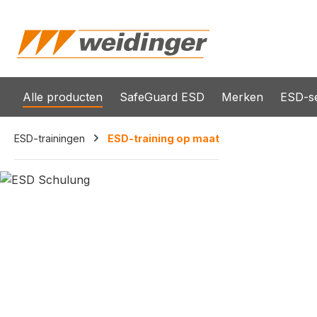
oekopdracht
Ga naar de hoofdnavigatie
Alle producten
SafeGuard ESD
Merken
ESD-se
ESD-trainingen
ESD-training op maat