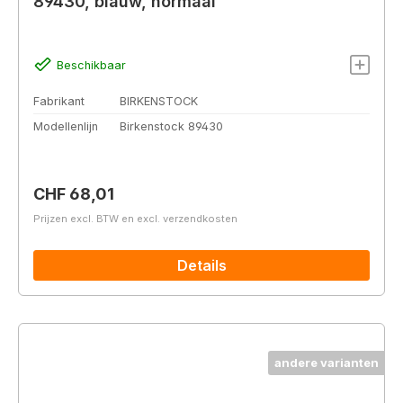
89430, blauw, normaal
Beschikbaar
Fabrikant
BIRKENSTOCK
Modellenlijn
Birkenstock 89430
Normale prijs:
CHF 68,01
Prijzen excl. BTW en excl. verzendkosten
Details
andere varianten