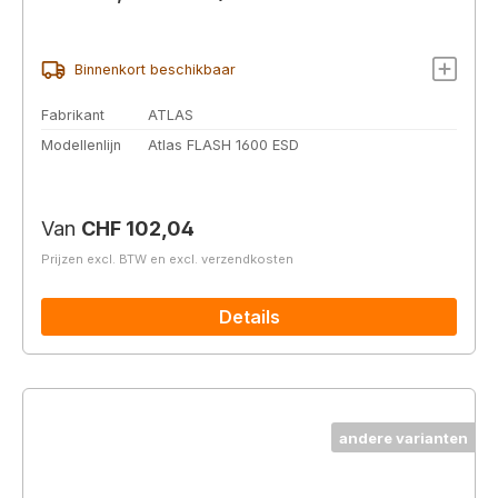
Binnenkort beschikbaar
Fabrikant
ATLAS
Modellenlijn
Atlas FLASH 1600 ESD
Normale prijs:
Van
CHF 102,04
Prijzen excl. BTW en excl. verzendkosten
Details
andere varianten