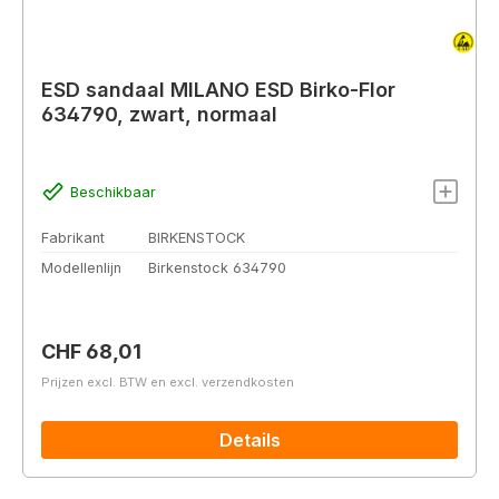
ESD sandaal MILANO ESD Birko-Flor
634790, zwart, normaal
Beschikbaar
Fabrikant
BIRKENSTOCK
Modellenlijn
Birkenstock 634790
Normale prijs:
CHF 68,01
Prijzen excl. BTW en excl. verzendkosten
Details