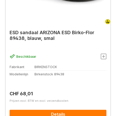
ESD sandaal ARIZONA ESD Birko-Flor
89438, blauw, smal
Beschikbaar
Fabrikant
BIRKENSTOCK
Modellenlijn
Birkenstock 89438
Normale prijs:
CHF 68,01
Prijzen excl. BTW en excl. verzendkosten
Details