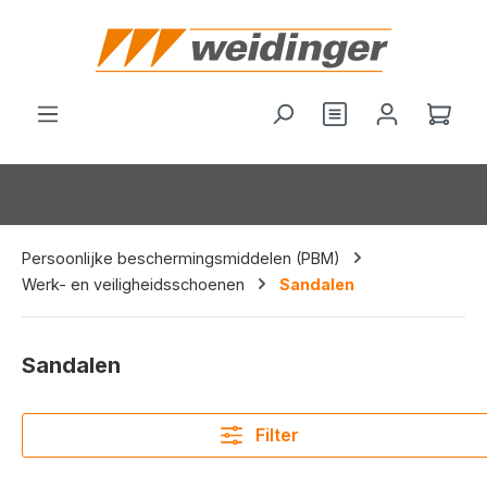
hoofdinhoud
Je hebt 0 items o
Wink
Persoonlijke beschermingsmiddelen (PBM)
Werk- en veiligheidsschoenen
Sandalen
Sandalen
Filter