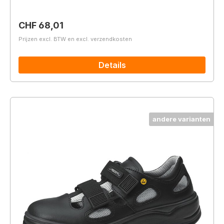
Normale prijs:
CHF 68,01
Prijzen excl. BTW en excl. verzendkosten
Details
andere varianten