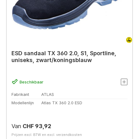
ESD sandaal TX 360 2.0, S1, Sportline,
uniseks, zwart/koningsblauw
Beschikbaar
Fabrikant
ATLAS
Modellenlijn
Atlas TX 360 2.0 ESD
Normale prijs:
Van
CHF 93,92
Prijzen excl. BTW en excl. verzendkosten