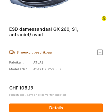
ESD damessandaal GX 260, S1,
antraciet/zwart
Binnenkort beschikbaar
Fabrikant
ATLAS
Modellenlijn
Atlas GX 260 ESD
Normale prijs:
CHF 105,19
Prijzen excl. BTW en excl. verzendkosten
Details