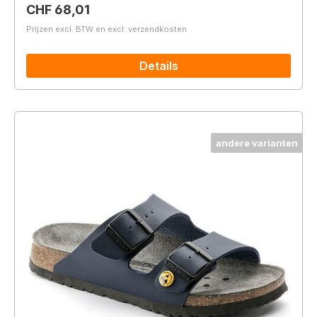
Normale prijs:
CHF 68,01
Prijzen excl. BTW en excl. verzendkosten
Details
andere varianten