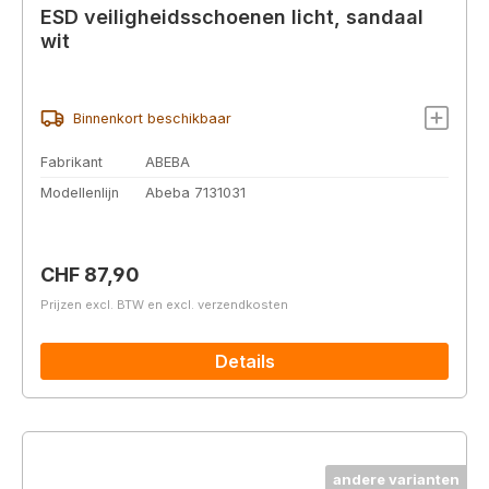
ESD veiligheidsschoenen licht, sandaal
wit
Binnenkort beschikbaar
Fabrikant
ABEBA
Modellenlijn
Abeba 7131031
Normale prijs:
CHF 87,90
Prijzen excl. BTW en excl. verzendkosten
Details
andere varianten