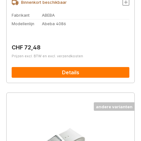
Binnenkort beschikbaar
Fabrikant
ABEBA
Modellenlijn
Abeba 4086
Normale prijs:
CHF 72,48
Prijzen excl. BTW en excl. verzendkosten
Details
andere varianten