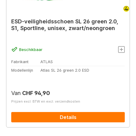
ESD-veiligheidsschoen SL 26 green 2.0,
S1, Sportline, unisex, zwart/neongroen
Beschikbaar
Fabrikant
ATLAS
Modellenlijn
Atlas SL 26 green 2.0 ESD
Normale prijs:
Van
CHF 94,90
Prijzen excl. BTW en excl. verzendkosten
Details