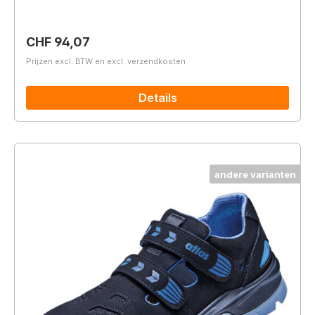
Normale prijs:
CHF 94,07
Prijzen excl. BTW en excl. verzendkosten
Details
andere varianten