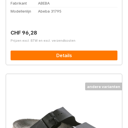
Fabrikant
ABEBA
Modellenlijn
Abeba 31795
Normale prijs:
CHF 96,28
Prijzen excl. BTW en excl. verzendkosten
Details
andere varianten