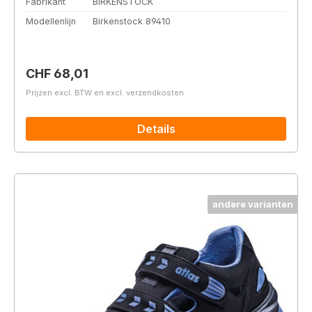
Fabrikant
BIRKENSTOCK
Modellenlijn
Birkenstock 89410
Normale prijs:
CHF 68,01
Prijzen excl. BTW en excl. verzendkosten
Details
andere varianten