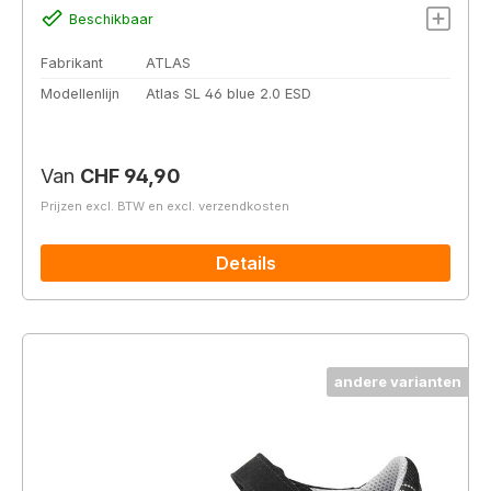
Beschikbaar
Fabrikant
ATLAS
Modellenlijn
Atlas SL 46 blue 2.0 ESD
Normale prijs:
Van
CHF 94,90
Prijzen excl. BTW en excl. verzendkosten
Details
andere varianten