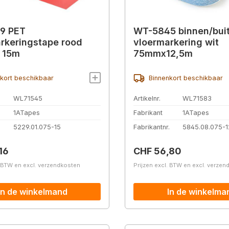
9 PET
WT-5845 binnen/bui
rkeringstape rood
vloermarkering wit
 15m
75mmx12,5m
kort beschikbaar
Binnenkort beschikbaar
WL71545
Artikelnr.
WL71583
1ATapes
Fabrikant
1ATapes
.
5229.01.075-15
Fabrikantnr.
5845.08.075-1
prijs:
Normale prijs:
16
CHF 56,80
. BTW en excl. verzendkosten
Prijzen excl. BTW en excl. verze
In de winkelmand
In de winkelma