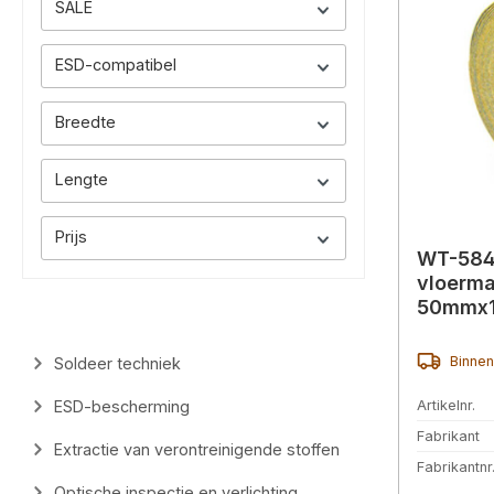
SALE
ESD-compatibel
Breedte
Lengte
Prijs
WT-584
vloerma
50mmx
Binnen
Soldeer techniek
ESD-bescherming
Artikelnr.
Fabrikant
Extractie van verontreinigende stoffen
Fabrikantnr
Optische inspectie en verlichting