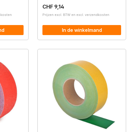
Normale prijs:
CHF 9,14
ndkosten
Prijzen excl. BTW en excl. verzendkosten
nd
In de winkelmand