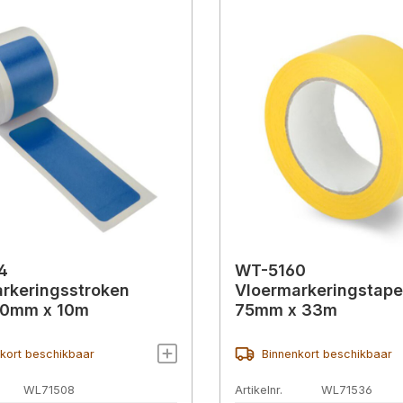
4
WT-5160
rkeringsstroken
Vloermarkeringstape
50mm x 10m
75mm x 33m
kort beschikbaar
Binnenkort beschikbaar
WL71508
Artikelnr.
WL71536