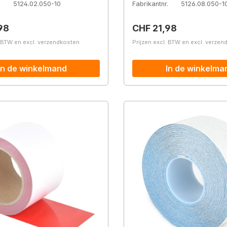
.
5124.02.050-10
Fabrikantnr.
5126.08.050-1
prijs:
Normale prijs:
98
CHF 21,98
. BTW en excl. verzendkosten
Prijzen excl. BTW en excl. verze
In de winkelmand
In de winkelma