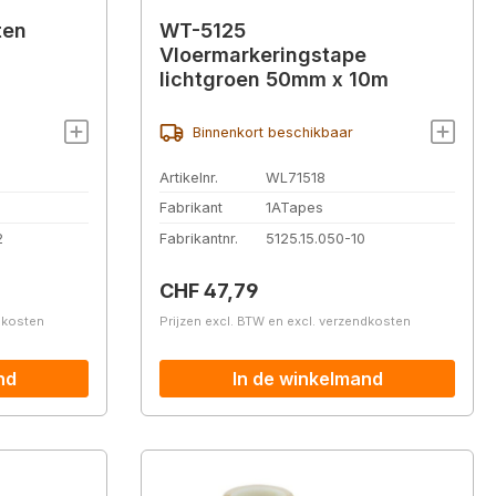
ten
WT-5125
Vloermarkeringstape
lichtgroen 50mm x 10m
Binnenkort beschikbaar
Artikelnr.
WL71518
Fabrikant
1ATapes
2
Fabrikantnr.
5125.15.050-10
Normale prijs:
CHF 47,79
ndkosten
Prijzen excl. BTW en excl. verzendkosten
nd
In de winkelmand