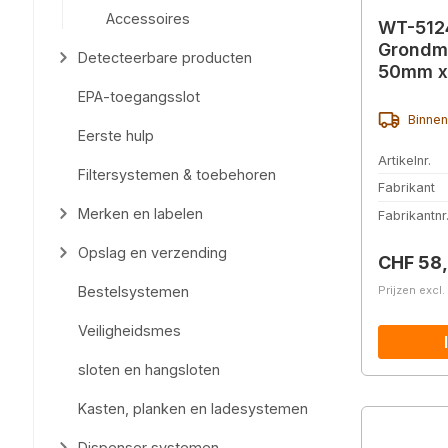
Accessoires
WT-512
Grondma
Detecteerbare producten
50mm x
EPA-toegangsslot
Binnen
Eerste hulp
Artikelnr.
Filtersystemen & toebehoren
Fabrikant
Merken en labelen
Fabrikantnr
Opslag en verzending
Normale 
CHF 58
Bestelsystemen
Prijzen excl
Veiligheidsmes
sloten en hangsloten
Kasten, planken en ladesystemen
Dispenser systemen