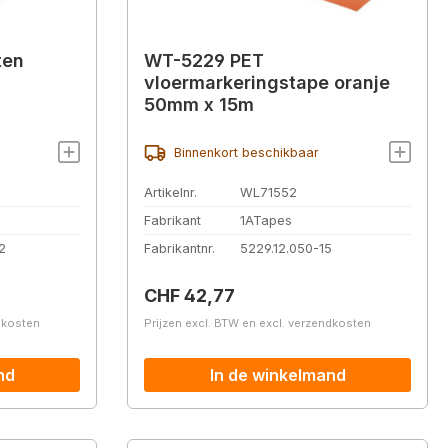
ten
WT-5229 PET
vloermarkeringstape oranje
50mm x 15m
Binnenkort beschikbaar
Artikelnr.
WL71552
Fabrikant
1ATapes
2
Fabrikantnr.
5229.12.050-15
Normale prijs:
CHF 42,77
ndkosten
Prijzen excl. BTW en excl. verzendkosten
nd
In de winkelmand