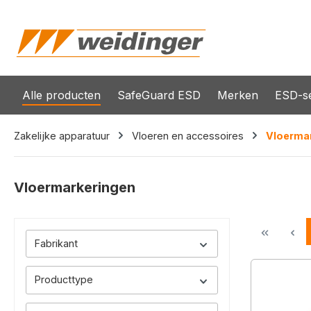
oekopdracht
Ga naar de hoofdnavigatie
Alle producten
SafeGuard ESD
Merken
ESD-se
Zakelijke apparatuur
Vloeren en accessoires
Vloerma
Vloermarkeringen
Fabrikant
Producttype