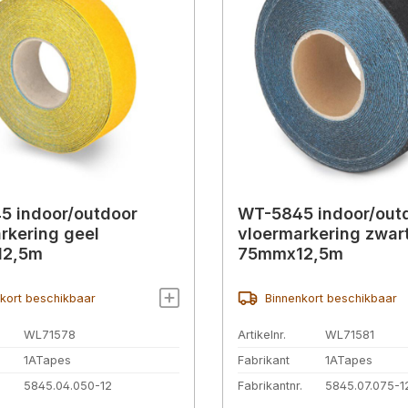
5 indoor/outdoor
WT-5845 indoor/out
rkering geel
vloermarkering zwar
12,5m
75mmx12,5m
kort beschikbaar
Binnenkort beschikbaar
WL71578
Artikelnr.
WL71581
1ATapes
Fabrikant
1ATapes
.
5845.04.050-12
Fabrikantnr.
5845.07.075-1