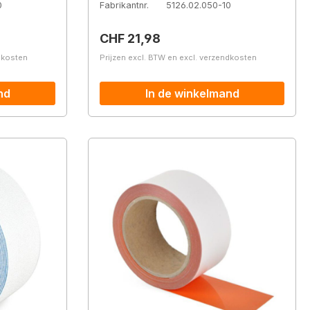
0
Fabrikantnr.
5126.02.050-10
Normale prijs:
CHF 21,98
ndkosten
Prijzen excl. BTW en excl. verzendkosten
nd
In de winkelmand