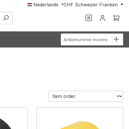
Nederlands
CHF
Schweizer Franken
Je hebt 0 items o
Wink
Artikelnummer invoeren