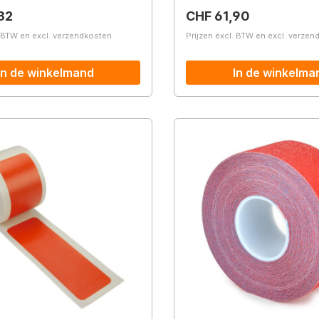
prijs:
Normale prijs:
32
CHF 61,90
. BTW en excl. verzendkosten
Prijzen excl. BTW en excl. verze
In de winkelmand
In de winkelma