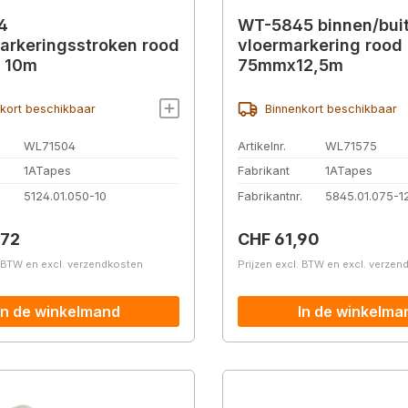
4
WT-5845 binnen/bui
rkeringsstroken rood
vloermarkering rood
 10m
75mmx12,5m
kort beschikbaar
Binnenkort beschikbaar
WL71504
Artikelnr.
WL71575
1ATapes
Fabrikant
1ATapes
.
5124.01.050-10
Fabrikantnr.
5845.01.075-1
prijs:
Normale prijs:
,72
CHF 61,90
. BTW en excl. verzendkosten
Prijzen excl. BTW en excl. verze
In de winkelmand
In de winkelma