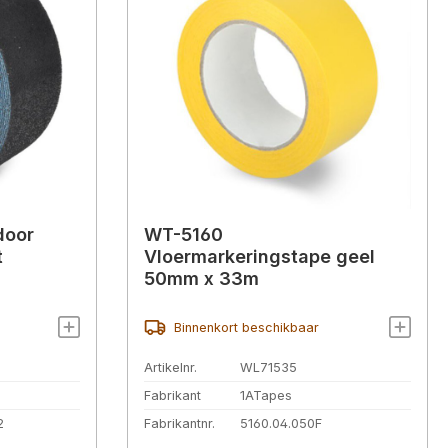
door
WT-5160
t
Vloermarkeringstape geel
50mm x 33m
Binnenkort beschikbaar
Artikelnr.
WL71535
Fabrikant
1ATapes
2
Fabrikantnr.
5160.04.050F